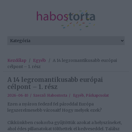
Kezdőlap
/
Egyéb
/
A 14 legromantikusabb európai
célpont – 1. rész
A 14 legromantikusabb európai
célpont – 1. rész
2026-06-10 / Szerző:
Habostorta
/
Egyéb
,
Párkapcsolat
Ezen a nyáron fedezd fel pároddal Európa
legszerelmesebb városait! Hogy melyek ezek?
Cikkünkben csokorba gyűjtöttük azokat a helyszíneket,
ahol édes pillanatokat tölthettek el kedveseddel. Találsz