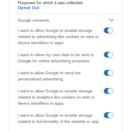
Purposes for which it was collected.
Opted Out
Ha a városok, és a magas hegyek helyett inkább a
napsütéses tengerpartot választanátok, akkor a Ligur-
Google consents
tenger legszebb partszakasza ideális számotokra. Az „Öt
föld” Nemzeti Park méltán vonzza a látogatókat festői
I want to allow Google to enable storage
városkáival, a türkizkék tengerrel, a sziklák tetejére épült
related to advertising like cookies on web or
halászfalukkal.
device identifiers in apps.
Folytatjuk…
I want to allow my user data to be sent to
Google for online advertising purposes.
I want to allow Google to send me
Megosztás:
Facebook
Twitter
Pinterest
personalized advertising.
I want to allow Google to enable storage
Címkék:
párkapcsolat
,
utazás
,
romantika
,
related to analytics like cookies on web or
nyaralás
,
ajánló
,
európai célpont
device identifiers in apps.
Korábbi bejegyzések
Következő bejegyzés
I want to allow Google to enable storage
related to functionality of the website or app.