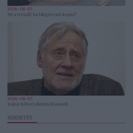
2026-08-07.
Mi a teendő, ha lábgörcsöt kapsz?
2026-08-07.
Koltai Róbert életükről mesélt
HIRDETÉS