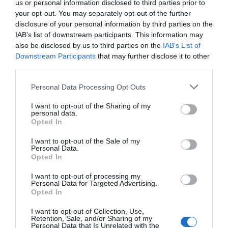
us or personal information disclosed to third parties prior to
Bár Magyarországtól viszonylag távol esik, Portugália
your opt-out. You may separately opt-out of the further
kötelező célpont mindenki bakancslistáján. Sintra az
disclosure of your personal information by third parties on the
elvarázsolt kastélyok városa, olyan, mintha életre kelt
IAB’s list of downstream participants. This information may
volna Disney mesevilága. Csak egy ugrásra találjátok
also be disclosed by us to third parties on the
IAB’s List of
Lisszabontól a hegyek és a tenger közé ékelődött igazi
Downstream Participants
that may further disclose it to other
gyöngyszemet, amely az UNESCO Kulturális
third parties.
Világörökségének része. Látogassátok meg a Nemzeti
Please note that this website/app uses one or more Google
palotát, majd kiránduljatok fel a hegytetőre is a Mór
Personal Data Processing Opt Outs
services and may gather and store information including but
várhoz, és a Pena Palotához. Készüljetek kényelmes
not limited to your visit or usage behaviour. You may click to
I want to opt-out of the Sharing of my
cipővel!
personal data.
grant or deny consent to Google and its third-party tags to
Opted In
use your data for below specified purposes in below Google
6. Aix-Les-Bains (Franciaország)
consent section.
I want to opt-out of the Sale of my
Personal Data.
Vár Titeket a varázslatos hegyvidék, a Rhone Alpok
Opted In
legszebb városkái. Tegyetek hosszú sétát a hegyek
között megbúvó tó kristálytiszta vizű tó partján,
I want to opt-out of processing my
látogassatok el a római kori romokhoz, vagy másszatok
Personal Data for Targeted Advertising.
Opted In
fel a közeli csúcsokra, ahonnan felejthetetlen panoráma
tárul elétek a vidékről.
I want to opt-out of Collection, Use,
Retention, Sale, and/or Sharing of my
Personal Data that Is Unrelated with the
7. Cinque Terre (Olaszország)