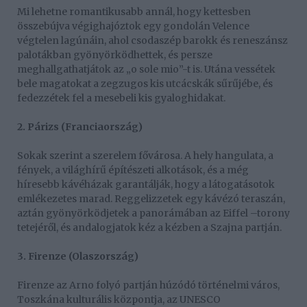
Mi lehetne romantikusabb annál, hogy kettesben
összebújva végighajóztok egy gondolán Velence
végtelen lagúnáin, ahol csodaszép barokk és reneszánsz
palotákban gyönyörködhettek, és persze
meghallgathatjátok az „o sole mio”-t is. Utána vessétek
bele magatokat a zegzugos kis utcácskák sűrűjébe, és
fedezzétek fel a mesebeli kis gyaloghidakat.
2. Párizs (Franciaország)
Sokak szerint a szerelem fővárosa. A hely hangulata, a
fények, a világhírű építészeti alkotások, és a még
híresebb kávéházak garantálják, hogy a látogatásotok
emlékezetes marad. Reggelizzetek egy kávézó teraszán,
aztán gyönyörködjetek a panorámában az Eiffel –torony
tetejéről, és andalogjatok kéz a kézben a Szajna partján.
3. Firenze (Olaszország)
Firenze az Arno folyó partján húzódó történelmi város,
Toszkána kulturális központja, az UNESCO