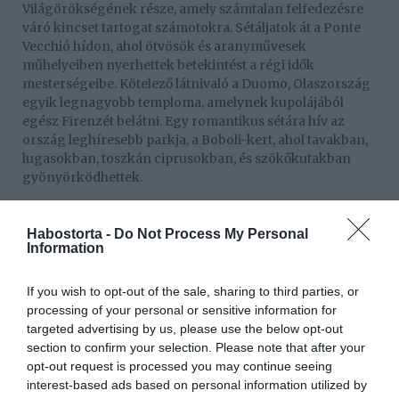
Világörökségének része, amely számtalan felfedezésre
váró kincset tartogat számotokra. Sétáljatok át a Ponte
Vecchió hídon, ahol ötvösök és aranyművesek
műhelyeiben nyerhettek betekintést a régi idők
mesterségeibe. Kötelező látnivaló a Duomo, Olaszország
egyik legnagyobb temploma, amelynek kupolájából
egész Firenzét belátni. Egy romantikus sétára hív az
ország leghíresebb parkja, a Boboli-kert, ahol tavakban,
lugasokban, toszkán ciprusokban, és szökőkutakban
gyönyörködhettek.
4. Budapest
Habostorta -
Do Not Process My Personal
Information
Természetesen fővárosunk sem maradhat ki a listából, és
talán nem is kell részleteznünk, miért. Legyen szó a
történelmi belvárosról, vagy akár a Duna-partról, a
If you wish to opt-out of the sale, sharing to third parties, or
Ráday utca hangulatos éttermeiről, vagy az Erzsébet téri
processing of your personal or sensitive information for
óriáskerékről, bárki talál megfelelő helyszínt, aki egy kis
targeted advertising by us, please use the below opt-out
romantikára vágyik.
section to confirm your selection. Please note that after your
opt-out request is processed you may continue seeing
5. Sintra (Portugália)
interest-based ads based on personal information utilized by