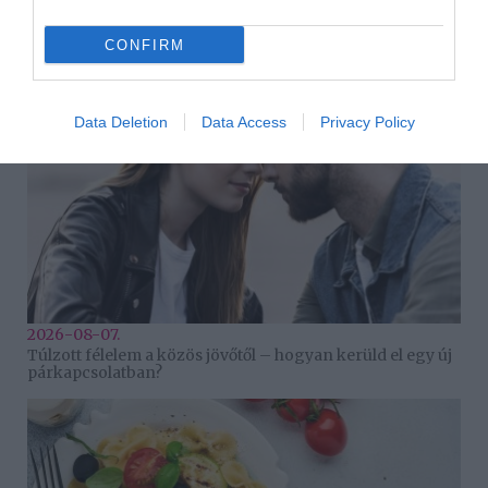
HASONLÓ BEJEGYZÉSEK
CONFIRM
Data Deletion
Data Access
Privacy Policy
2026-08-07.
Túlzott félelem a közös jövőtől – hogyan kerüld el egy új
párkapcsolatban?