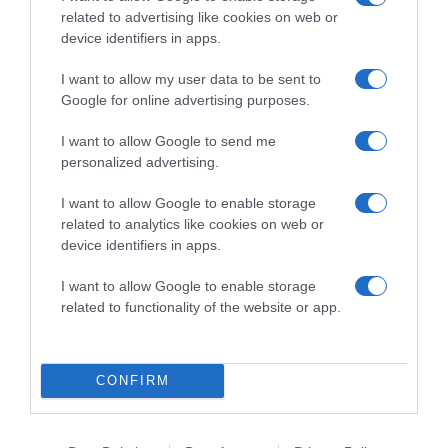
related to advertising like cookies on web or
Megosztás:
Facebook
Twitter
Pinterest
device identifiers in apps.
I want to allow my user data to be sent to
Címkék:
egészség
,
szakértők
,
fázás
,
9 tipp
,
Google for online advertising purposes.
kivizsgálás
I want to allow Google to send me
Korábbi bejegyzések
Következő bejegyzés
personalized advertising.
I want to allow Google to enable storage
related to analytics like cookies on web or
HASONLÓ BEJEGYZÉSEK
device identifiers in apps.
I want to allow Google to enable storage
related to functionality of the website or app.
CONFIRM