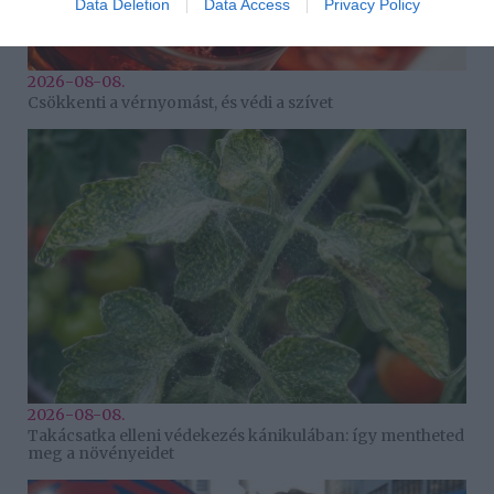
Data Deletion
Data Access
Privacy Policy
2026-08-08.
Csökkenti a vérnyomást, és védi a szívet
2026-08-08.
Takácsatka elleni védekezés kánikulában: így mentheted
meg a növényeidet