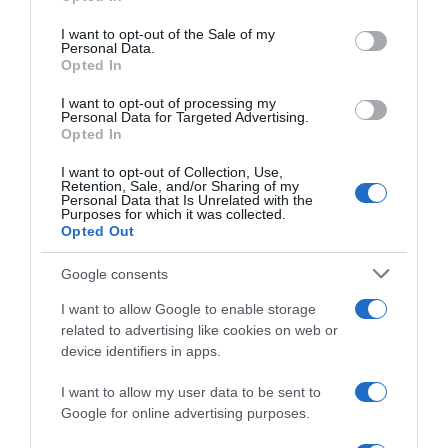
use your data for below specified purposes in below Google
consent section.
I want to opt-out of the Sale of my
Personal Data.
Opted In
I want to opt-out of processing my
Personal Data for Targeted Advertising.
Opted In
I want to opt-out of Collection, Use,
Retention, Sale, and/or Sharing of my
Personal Data that Is Unrelated with the
Purposes for which it was collected.
Megosztás:
Facebook
Twitter
Pinterest
Opted Out
Google consents
Címkék:
párkapcsolat
,
programajánló
,
programok
,
téli programok
,
tél
I want to allow Google to enable storage
related to advertising like cookies on web or
Korábbi bejegyzések
Következő bejegyzés
device identifiers in apps.
I want to allow my user data to be sent to
Google for online advertising purposes.
HASONLÓ BEJEGYZÉSEK