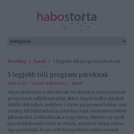
Kezdőlap
/
Randi
/
5 legjobb téli program pároknak
5 legjobb téli program pároknak
2018-12-19 / Szerző:
Habostorta
/
Randi
Végre elérkezett a téli időszak! Ha ilyenkor sem szeretnél
programok nélkül maradni, akkor figyelmedbe ajánljuk
alábbi cikkünket, melyben 5 olyan programot találsz, ami
a hideg téli időszakban is feldobja majd a kettesben töltött
pillanatokat. A téli időszak a nagy hideg ellenére az egyik
legcsodálatosabb része az évnek, azonban mégis sokan
úgy gondolják, hogy a téli hónapokban szinte semmit