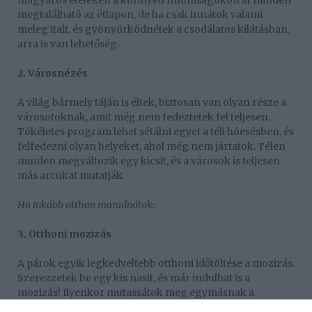
magyaros ételeken a könnyed finomságokon át minden
megtalálható az étlapon, de ha csak innátok valami
meleg italt, és gyönyörködnétek a csodálatos kilátásban,
arra is van lehetőség.
2. Városnézés
A világ bármely táján is éltek, biztosan van olyan része a
városotoknak, amit még nem fedeztetek fel teljesen.
Tökéletes program lehet sétálni egyet a téli hóesésben, és
felfedezni olyan helyeket, ahol még nem jártatok. Télen
minden megváltozik egy kicsit, és a városok is teljesen
más arcukat mutatják.
Ha inkább otthon maradnátok:
3. Otthoni mozizás
A párok egyik legkedveltebb otthoni időtöltése a mozizás.
Szerezzetek be egy kis nasit, és már indulhat is a
mozizás! Ilyenkor mutassátok meg egymásnak a
kedvenc filmjeiteket, így még több mindent megtudtok