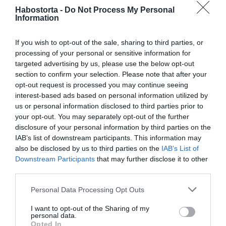
majd a másikról.
Habostorta -
Do Not Process My Personal
Information
4. Főzzetek együtt!
If you wish to opt-out of the sale, sharing to third parties, or
Ha szerettek főzni, vagy csak imádtok enni, akkor nincs
processing of your personal or sensitive information for
is jobb program számotokra a téli estéken, mint egy
targeted advertising by us, please use the below opt-out
közös főzés. Nyissatok ki egy finom bort, tegyetek be egy
section to confirm your selection. Please note that after your
lágy zenét, és főzés közben beszélgessetek egy jót! Az
opt-out request is processed you may continue seeing
ilyen programok segítségével, sokkal közelebb
interest-based ads based on personal information utilized by
kerülhettek egymáshoz!
us or personal information disclosed to third parties prior to
your opt-out. You may separately opt-out of the further
5. Közös fürdőzés
disclosure of your personal information by third parties on the
IAB’s list of downstream participants. This information may
Ha szerettek bekuckózni télen otthon, akkor engedjétek
also be disclosed by us to third parties on the
IAB’s List of
tele a kádat, tegyetek bele egy kis habfürdőt, töltsetek ki
Downstream Participants
that may further disclose it to other
magatoknak egy kis pezsgőt, és kész is az otthoni
third parties.
wellness!
Please note that this website/app uses one or more Google
Personal Data Processing Opt Outs
services and may gather and store information including but
not limited to your visit or usage behaviour. You may click to
I want to opt-out of the Sharing of my
personal data.
grant or deny consent to Google and its third-party tags to
Opted In