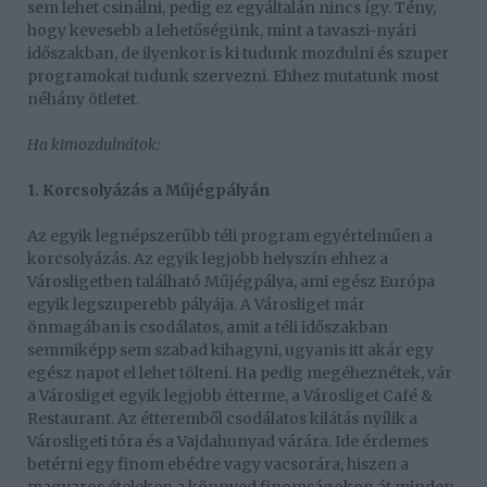
sem lehet csinálni, pedig ez egyáltalán nincs így. Tény,
hogy kevesebb a lehetőségünk, mint a tavaszi-nyári
időszakban, de ilyenkor is ki tudunk mozdulni és szuper
programokat tudunk szervezni. Ehhez mutatunk most
néhány ötletet.
Ha kimozdulnátok:
1. Korcsolyázás a Műjégpályán
Az egyik legnépszerűbb téli program egyértelműen a
korcsolyázás. Az egyik legjobb helyszín ehhez a
Városligetben található Műjégpálya, ami egész Európa
egyik legszuperebb pályája. A Városliget már
önmagában is csodálatos, amit a téli időszakban
semmiképp sem szabad kihagyni, ugyanis itt akár egy
egész napot el lehet tölteni. Ha pedig megéheznétek, vár
a Városliget egyik legjobb étterme, a Városliget Café &
Restaurant. Az étteremből csodálatos kilátás nyílik a
Városligeti tóra és a Vajdahunyad várára. Ide érdemes
betérni egy finom ebédre vagy vacsorára, hiszen a