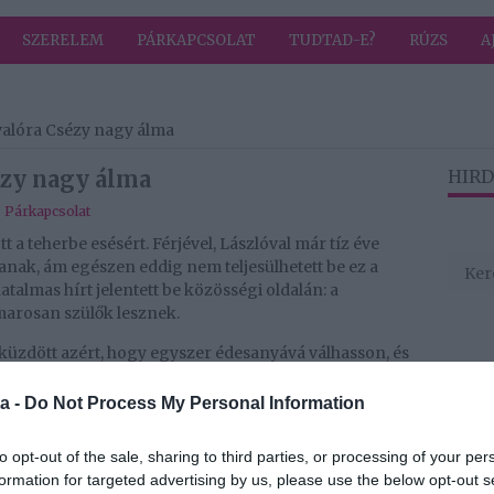
SZERELEM
PÁRKAPCSOLAT
TUDTAD-E?
RÚZS
A
 valóra Csézy nagy álma
ézy nagy álma
HIRD
,
Párkapcsolat
 a teherbe esésért. Férjével, Lászlóval már tíz éve
anak, ám egészen eddig nem teljesülhetett be ez a
almas hírt jelentett be közösségi oldalán: a
marosan szülők lesznek.
küzdött azért, hogy egyszer édesanyává válhasson, és
ermekáldásért, egészen eddig nem érkezett el a
agyis művésznevén Csézy januárban megrendítő
a -
Do Not Process My Personal Information
dta, hogy az életét nem tudja elképzelni gyermek
már csak egy éve van, hiszen a magyar törvények
to opt-out of the sale, sharing to third parties, or processing of your per
óbálkozhatnak kezelésekkel.
formation for targeted advertising by us, please use the below opt-out s