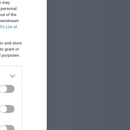
ou may
 personal
out of the
 downstream
B’s List of
er and store
to grant or
ed purposes