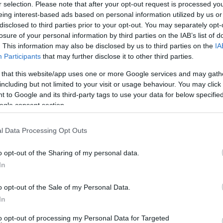
r selection. Please note that after your opt-out request is processed y
zámomra legfőbb értelme a gyerek, nem tudom
eing interest-based ads based on personal information utilized by us or
a sokat teszek, teszünk érte, hogy legyen. Ez egy nagy
disclosed to third parties prior to your opt-out. You may separately opt-
em mélyén azt érzem, előbb-utóbb sikerrel járok,
losure of your personal information by third parties on the IAB’s list of
ő, aki optimistán állt a lombikprogramhoz, és a hitét
. This information may also be disclosed by us to third parties on the
IA
Participants
that may further disclose it to other third parties.
hírt osztott meg közösségi oldalán, miszerint az
 that this website/app uses one or more Google services and may gath
vezettek, és végre valóra válhatott az, amire már
including but not limited to your visit or usage behaviour. You may click 
 gyermeküket várják!
 to Google and its third-party tags to use your data for below specifi
! Egy testben két szív dobog, Édesanya leszek!
ogle consent section.
?❤️
nekesnő, aki egy boldog közös fotót is csatolt a
l Data Processing Opt Outs
o opt-out of the Sharing of my personal data.
In
őkövesden kötötték össze az életüket, az énekesnő
dvese az oltár elé vezesse őt, hiszen hatalmas
o opt-out of the Sale of my Personal Data.
kapcsolatban is. Csézy lapunknak még az eljegyzése
In
 egy kisbabát. A pár azóta is nagyon boldog
ást, de úgy érezték, egy baba még hiányzik az
to opt-out of processing my Personal Data for Targeted