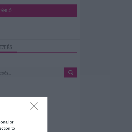
JÁNLÓ
ETÉS
sonal or
ection to