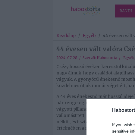
RANDI
Kezdőlap
/
Egyéb
/
44 évesen vált
44 évesen vált valóra Cs
2024-07-28 / Szerző:
Habostorta
/
Egyéb
Csézy hosszú éveken keresztül küzdött
nagy álmuk, hogy családot alapíthass
vágyuk. A gyönyörű énekesnő most hat
küzdelmes útjuk immár véget ért, ha
A 44 éves énekesnő már hosszú ideje 
bár rengeteg mindent megtettek a gy
vágyott pillanat. Csézi Erzsébet, v
Habostort
vallomást tett, amelynek során elmon
nélkül, és tisztában van azzal, hogy 
If you wish 
értelmében a nők 45 éves korukig pr
sensitive in