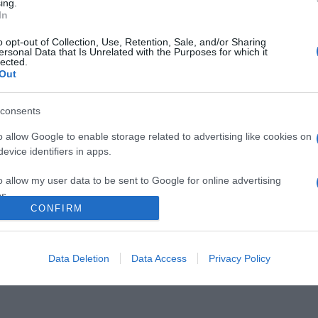
ing.
In
Pinterest
o opt-out of Collection, Use, Retention, Sale, and/or Sharing
ersonal Data that Is Unrelated with the Purposes for which it
lected.
Out
g
,
álom
,
Csézy
,
valóra válás
Következő bejegyzés
consents
o allow Google to enable storage related to advertising like cookies on
evice identifiers in apps.
o allow my user data to be sent to Google for online advertising
s.
CONFIRM
to allow Google to send me personalized advertising.
2026-08-06.
2026-08-06.
o allow Google to enable storage related to analytics like cookies on
Data Deletion
Data Access
Privacy Policy
nnyi
Kánikula a
Megszületett
evice identifiers in apps.
lakásban
Szabados Ági kisfia
o allow Google to enable storage related to functionality of the website