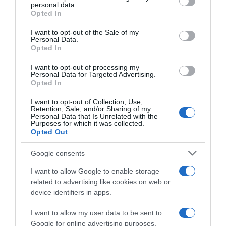
tartása akár szakításhoz is vezethet!
personal data.
grant or deny consent to Google and its third-party tags to
Opted In
use your data for below specified purposes in below Google
Ahhoz, hogy a szünet tartásnak értelme legyen,
consent section.
I want to opt-out of the Sale of my
mindenképp meg kell állapodnotok konkrét
Personal Data.
időpontokban. Ha nem tudtok megállapodni, akkor
Opted In
valószínű, hogy a szakítás lesz a legjobb megoldás. Egy
szünet tartása ebben az esetben nem fogja megoldani a
I want to opt-out of processing my
Personal Data for Targeted Advertising.
problémákat, hanem csak még hosszabb ideig elnyújtja
Opted In
őket.
I want to opt-out of Collection, Use,
Retention, Sale, and/or Sharing of my
Personal Data that Is Unrelated with the
Ez is érdekelhet! -
4 tipp, hogyan tanuld meg
Purposes for which it was collected.
fejleszteni önmagad egy fájó szakítás után
Opted Out
Google consents
Megosztás:
Facebook
Twitter
Pinterest
I want to allow Google to enable storage
related to advertising like cookies on web or
Címkék:
párkapcsolat
,
szakítás
,
szünet
device identifiers in apps.
Korábbi bejegyzések
Következő bejegyzés
I want to allow my user data to be sent to
Google for online advertising purposes.