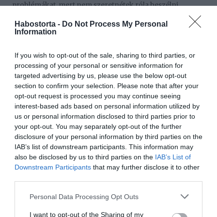
problémákat, mert nem szeretnétek róla beszélni.
Ugyanakkor a pároddal is éreztetned kell azt, hogy
Habostorta -
Do Not Process My Personal
megbízhat benned és nyugodtan elmondhatja neked
Information
azokat a dolgokat, amik a szívét nyomják. Amikor
eldöntötted, hogy szünetet szeretnél tartani,
mindenképp meg kell beszélned a kényes kérdéseket is a
If you wish to opt-out of the sale, sharing to third parties, or
pároddal.
processing of your personal or sensitive information for
targeted advertising by us, please use the below opt-out
3. Fektessetek le szabályokat!
section to confirm your selection. Please note that after your
opt-out request is processed you may continue seeing
A nézeteltérések elkerülése végett, nagyon fontos az,
interest-based ads based on personal information utilized by
hogy fektessetek le néhány alapvető szabályt, mielőtt
us or personal information disclosed to third parties prior to
szünetet szeretnétek tartani. Néha a párok, akik szünetet
your opt-out. You may separately opt-out of the further
tartanak, utólag csalódottan tudják meg, hogy a szünet
disclosure of your personal information by third parties on the
ideje alatt a másik fél randizgatott vagy akár szexuális
IAB’s list of downstream participants. This information may
kapcsolata is volt más emberekkel. A legjobb, ha már a
also be disclosed by us to third parties on the
IAB’s List of
szünet tartás előtt egyeztetitek a pontos szabályokat,
Downstream Participants
that may further disclose it to other
hogy a szünet ideje alatt mit szabad és mit nem szabad
third parties.
tennetek.
Please note that this website/app uses one or more Google
Personal Data Processing Opt Outs
services and may gather and store information including but
4. Fogadjátok el azt a gondolatot is, hogy a szünet
not limited to your visit or usage behaviour. You may click to
I want to opt-out of the Sharing of my