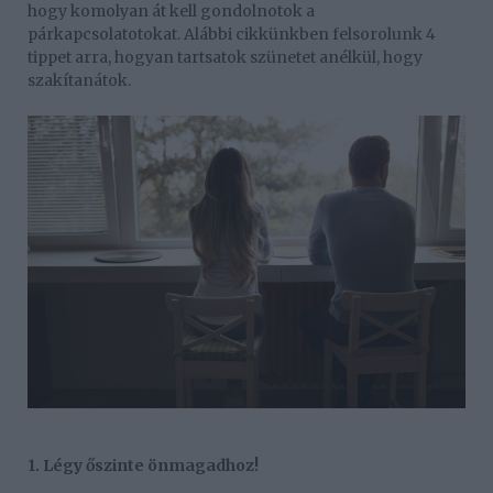
hogy komolyan át kell gondolnotok a
párkapcsolatotokat. Alábbi cikkünkben felsorolunk 4
tippet arra, hogyan tartsatok szünetet anélkül, hogy
szakítanátok.
1. Légy őszinte önmagadhoz!