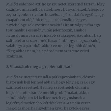
Mielőtt eldöntöd azt, hogy szünetet szeretnél tartani, légy
őszinte önmagadhoz arról, hogy hogyan érzel. A legjobb
az, ha ilyenkor nyíltan beszélsz a pároddal, és együtt, egy
csapatként oldjátok meg a problémákat. Egyes
pszichológusok szerint a szakítás iránti vágy néha egy
traumatikus esemény után jelentkezik, amikor
nyugalomra van a leginkább szükséged. Azonban, ha a
szünetet arra szeretnéd használni, hogy megszabadulj
valahogy a párodtól, akkor ez nem a legjobb döntés,
főleg akkor nem, ha a párod nem szeretne veled
szakítani.
2. Vitassátok meg a problémáitokat!
Mielőtt szünetet tartanál a párkapcsolatban, először
biztosnak kell lenned abban, hogy tényleg csak egy
szünetet szeretnél. Ha meg szeretnétek oldani a
kapcsolatotokban felmerült problémákat, akkor
mindenképpen fel kell tennetek egymásnak a
legkényelmetlenebb kérdéseket is. Az nem vezet
megoldáshoz, ha figyelmen kívül hagytok egyes