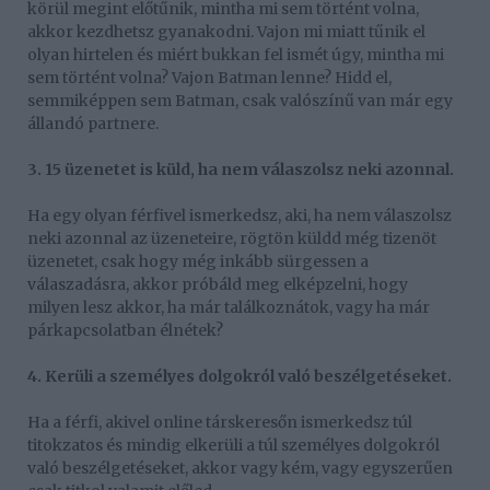
körül megint előtűnik, mintha mi sem történt volna,
akkor kezdhetsz gyanakodni. Vajon mi miatt tűnik el
olyan hirtelen és miért bukkan fel ismét úgy, mintha mi
sem történt volna? Vajon Batman lenne? Hidd el,
semmiképpen sem Batman, csak valószínű van már egy
állandó partnere.
3. 15 üzenetet is küld, ha nem válaszolsz neki azonnal.
Ha egy olyan férfivel ismerkedsz, aki, ha nem válaszolsz
neki azonnal az üzeneteire, rögtön küldd még tizenöt
üzenetet, csak hogy még inkább sürgessen a
válaszadásra, akkor próbáld meg elképzelni, hogy
milyen lesz akkor, ha már találkoznátok, vagy ha már
párkapcsolatban élnétek?
4. Kerüli a személyes dolgokról való beszélgetéseket.
Ha a férfi, akivel online társkeresőn ismerkedsz túl
titokzatos és mindig elkerüli a túl személyes dolgokról
való beszélgetéseket, akkor vagy kém, vagy egyszerűen