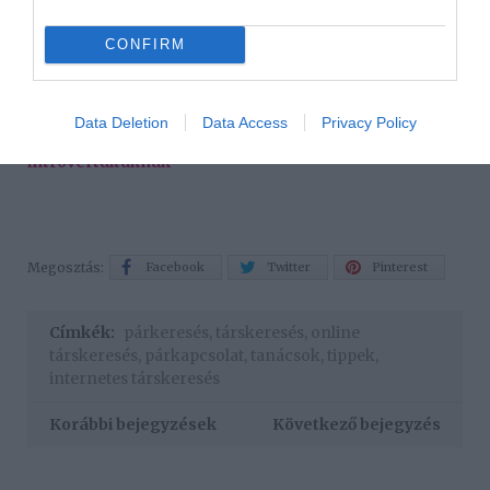
találkozni, akkor valószínű másnak mutatja magát, mint
aki valójában. Lehet, hogy egy kicsapongó életet élő
CONFIRM
túlsúlyos 40-es pasi, nem pedig egy kigyúrt 28 éves,
akinek jó munkahelye van.
Data Deletion
Data Access
Privacy Policy
Ez is érdekelhet! -
Tanácsok az online társkereséshez
introvertáltaknak
Megosztás:
Facebook
Twitter
Pinterest
Címkék:
párkeresés
,
társkeresés
,
online
társkeresés
,
párkapcsolat
,
tanácsok
,
tippek
,
internetes társkeresés
Korábbi bejegyzések
Következő bejegyzés