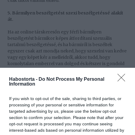
csak titkol valamit előled.
5. Bármilyen beszélgetést szexi beszélgetéssé alakít
át.
Ha az online társkeresőn egy férfi bármilyen
beszélgetést bármikor képes átfordítani szexuális
tartalmú beszélgetéssé, és ha bármiről is beszéltek
egyszer csak azt mondja neked, hogy szexelni van kedve
vagy egy képet kér a melleidről, akkor tudd, hogy
komolytalan emberrel van dolgod és kétszer is gondold
meg, hogy folytasd-e vele az ismerkedést vagy sem.
Habostorta -
Do Not Process My Personal
6. Mindig az edzőteremben van, vagy éppen most jött
Information
ki a zuhany alól.
If you wish to opt-out of the sale, sharing to third parties, or
Ha egy olyan férfivel levelezel, aki mindig azt írja neked,
processing of your personal or sensitive information for
hogy épp most jött az edzőteremből vagy épp most jött ki
targeted advertising by us, please use the below opt-out
a zuhany alól, akkor ezen is mindenképp gondolkodj el.
section to confirm your selection. Please note that after your
Ezekkel a mondataival nem szeretne mást, csak azt, hogy
opt-out request is processed you may continue seeing
elképzeld, milyen jó teste lehet, vagy hogyan nézne ki
interest-based ads based on personal information utilized by
frissen kijőve a zuhany alól. Ha a beszélgetésetek során