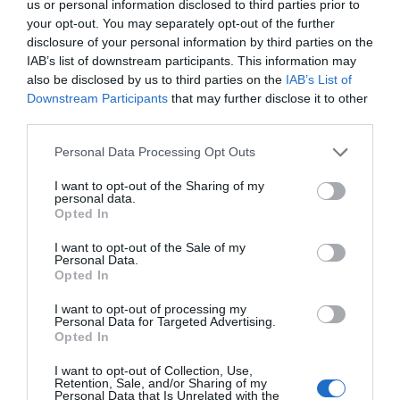
us or personal information disclosed to third parties prior to
mindig csak ezeket a mondatokat hallod tőle, akkor
your opt-out. You may separately opt-out of the further
gondolkodj el egy picit. Végülis senki sem tölt ennyi időt
disclosure of your personal information by third parties on the
edzőteremben vagy a zuhany alatt.
IAB’s list of downstream participants. This information may
also be disclosed by us to third parties on the
IAB’s List of
7. Mindig közbejön valami, amikor találkozásra
Downstream Participants
that may further disclose it to other
kerülne a sor.
third parties.
Ha a hosszas levélváltás után végre találkozásra kerülne
Please note that this website/app uses one or more Google
Personal Data Processing Opt Outs
a sor, akkor vagy valamelyik családtag betegedik meg,
services and may gather and store information including but
vagy rég nem látott külföldi rokonokat vár, vagy ismét
not limited to your visit or usage behaviour. You may click to
I want to opt-out of the Sharing of my
personal data.
túlóráznia kell a munkahelyen. Ha kétszer megtörtént,
grant or deny consent to Google and its third-party tags to
Opted In
még lehet, hogy a véletlen műve, azonban ha mindig
use your data for below specified purposes in below Google
ugyanez a kifogás, akkor ez azt jelenti, hogy egyszerűen
consent section.
I want to opt-out of the Sale of my
nincs kedve találkozni veled.
Personal Data.
Opted In
8. Mindig le szeretne nyűgözni.
I want to opt-out of processing my
Personal Data for Targeted Advertising.
Ha a férfi, akivel online társkeresőn ismerkedsz, folyton
Opted In
amiatt siránkozik, hogy milyen sokat kell dolgoznia,
ezzel leginkább azt szeretné jelezni feléd, hogy jó
I want to opt-out of Collection, Use,
Retention, Sale, and/or Sharing of my
fizetése van vagy, hogy megengedheti magának, hogy
Personal Data that Is Unrelated with the