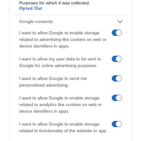
nyaralni menjen. Ha minden nap ezzel a módszerrel
Purposes for which it was collected.
Opted Out
próbál lenyűgözni téged, akkor gondolkodj el azon,
hogy továbblépj.
Google consents
9. Nem akarja elmondani, hogy mivel foglalkozik.
I want to allow Google to enable storage
related to advertising like cookies on web or
Ha csak azt szeretnéd megtudni, hogy a férfi, akivel
device identifiers in apps.
online ismerkedsz, mivel foglalkozik, vagy legalább
milyen területen dolgozik, de a férfi nem akarja
I want to allow my user data to be sent to
elmondani ezt neked, helyette pedig mindig azt feleli,
Google for online advertising purposes.
hogy túl bonyolult lenne elmesélnie neked vagy, hogy
vállalkozó, de több részletet nem árulhat el magáról,
I want to allow Google to send me
akkor kezdhetsz gyanakodni, hogy valami nem tiszta
personalized advertising.
körülötte. Ez a legtöbb esetben azt jelenti, hogy vagy
régóta már munkanélküli, vagy valami kétes dologgal
I want to allow Google to enable storage
foglalkozik, vagy csak egyszerűen szeret hazudni.
related to analytics like cookies on web or
device identifiers in apps.
10. Nem szeretne veled találkozni.
I want to allow Google to enable storage
Ha a férfi, akivel olyan jól kijöttök az online
related to functionality of the website or app.
üzenetváltások során, soha nem szeretne veled