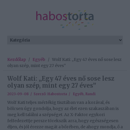
Kezdőlap
/
Egyéb
/
Wolf Kati: „Egy 47 éves nő sose lesz
olyan szép, mint egy 27 éves”
Wolf Kati: „Egy 47 éves nő sose lesz
olyan szép, mint egy 27 éves”
2023-09-08 / Szerző:
Habostorta
/
Egyéb
,
Randi
Wolf Kati teljes mértékig tisztában van a korával, és
bölcsen úgy gondolja, hogy az élet ezen szakaszában is
meg kell találni a szépséget. Az X-Faktor egykori
felfedezettje persze törekszik arra, hogy egészségesen
éljen, és jól érezze magát a bőrében, de ahogy mondja, ő a