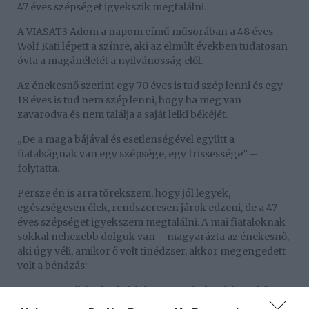
47 éves szépséget igyekszik megtalálni.
A VIASAT3 Adom a napom című műsorában a 48 éves
Wolf Kati lépett a színre, aki az elmúlt években tudatosan
óvta a magánéletét a nyilvánosság elől.
Az énekesnő szerint egy 70 éves is tud szép lenni és egy
18 éves is tud nem szép lenni, hogy ha meg van
zavarodva és nem találja a saját lelki békéjét.
„De a maga bájával és esetlenségével együtt a
fiatalságnak van egy szépsége, egy frissessége” –
folytatta.
Persze én is arra törekszem, hogy jól legyek,
egészségesen élek, rendszeresen járok edzeni, de a 47
éves szépséget igyekszem megtalálni. A mai fiataloknak
sokkal nehezebb dolguk van – magyarázta az énekesnő,
aki úgy véli, amikor ő volt tinédzser, akkor megengedett
volt a bénázás:
„Hazamentél és el volt felejtve. Ma minden fel van kötve a
netre, ezért nem tudnak lepihenni, nem tudják becsukni