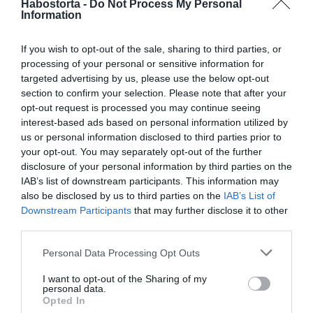
Habostorta -
Do Not Process My Personal
a tükröt, mert minden keep in touch, ott van minden hiba
Information
online és ez nagyon nehéz. Ez egy nehéz egyensúlyozás,
hiszen nyilván könnyebb úgy porondon maradni, hogy
If you wish to opt-out of the sale, sharing to third parties, or
mindig mutatsz magadból valamit, vagy egy kicsit többet.
processing of your personal or sensitive information for
Nekem ez a helyzet ideális, de az biztos, hogy nehezebb.
targeted advertising by us, please use the below opt-out
Ezzel inkább elszámolok, hogy öttel kevesebb koncertem
section to confirm your selection. Please note that after your
lesz a következő fél évben, de akkor se rakom ki a
opt-out request is processed you may continue seeing
tangabugyimat a kirakatba” – mesélte korábban Wolf
interest-based ads based on personal information utilized by
Kati.
us or personal information disclosed to third parties prior to
your opt-out. You may separately opt-out of the further
disclosure of your personal information by third parties on the
Megosztás:
Facebook
Twitter
Pinterest
IAB’s list of downstream participants. This information may
also be disclosed by us to third parties on the
IAB’s List of
Címkék:
Wolf Kati
,
életkor
,
női szépség
Downstream Participants
that may further disclose it to other
third parties.
Korábbi bejegyzések
Következő bejegyzés
Please note that this website/app uses one or more Google
Personal Data Processing Opt Outs
services and may gather and store information including but
not limited to your visit or usage behaviour. You may click to
I want to opt-out of the Sharing of my
HASONLÓ BEJEGYZÉSEK
personal data.
grant or deny consent to Google and its third-party tags to
Opted In
use your data for below specified purposes in below Google