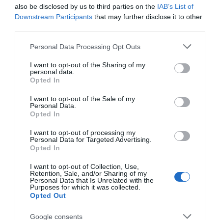
also be disclosed by us to third parties on the
IAB’s List of
Munka: kb. 45 perc
Downstream Participants
that may further disclose it to other
third parties.
Fogyasztható: másnap
Please note that this website/app uses one or more Google
Personal Data Processing Opt Outs
services and may gather and store information including but
Megosztás:
Facebook
Twitter
Pinterest
not limited to your visit or usage behaviour. You may click to
I want to opt-out of the Sharing of my
personal data.
grant or deny consent to Google and its third-party tags to
Opted In
use your data for below specified purposes in below Google
Címkék:
recept
,
burger
,
grill
,
vietnámi
consent section.
I want to opt-out of the Sale of my
Personal Data.
Korábbi bejegyzések
Következő bejegyzés
Opted In
I want to opt-out of processing my
Personal Data for Targeted Advertising.
HASONLÓ BEJEGYZÉSEK
Opted In
I want to opt-out of Collection, Use,
Retention, Sale, and/or Sharing of my
Personal Data that Is Unrelated with the
Purposes for which it was collected.
Opted Out
Google consents