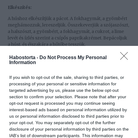
Elkészítés:
A húshoz elkészítjük a pácot. A fokhagymát, a gyömbért
meghámozzuk, lereszeljük. Összekeverjük a szójaszószt,
a halszószt, a gyömbért, a fokhagymát, a cukrot, a lime
levét és ízlés szerint a csípős paprikakrémet. Bepácoljuk
a húst, és éjszakára a hűtőbe tesszük.
A répát meghámozzuk, lereszeljük, a rízsecetet és a
Habostorta -
Do Not Process My Personal
cukrot és 1 mk. sót összekeverjük, ráöntjük a répára és
Information
felöntjük annyi vízzel, hogy ellepje, majd éjszakára a
hűtőbe tesszük.
If you wish to opt-out of the sale, sharing to third parties, or
processing of your personal or sensitive information for
Másnap a szószhoz a majonézt és a csípős
targeted advertising by us, please use the below opt-out
paprikakrémet összekeverjük, sózzuk. Az uborkát
section to confirm your selection. Please note that after your
megmossuk, meghámozzuk, felkarikázzuk. A koriandert
opt-out request is processed you may continue seeing
leöblítjük, összevágjuk. A húst grillen vagy
interest-based ads based on personal information utilized by
grillserpenyőben megsütjük.
us or personal information disclosed to third parties prior to
your opt-out. You may separately opt-out of the further
Összeállítjuk a burgert. Kettévágjuk a bucikat,
disclosure of your personal information by third parties on the
megkenjük szósszal, teszünk bele lecsepegtetett répát,
IAB’s list of downstream participants. This information may
húst, uborkát, koriandert. Sült krumplival tálalhatjuk.