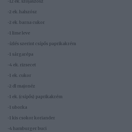
-12 ek. szójaszósz
-2 ek. halszósz
-2 ek. barna cukor
-1 lime leve
-ízlés szerint csípős paprikakrém
-1 sárgarépa
-4 ek. rizsecet
-1 ek. cukor
-2 dl majonéz
-1 ek. (csípős) paprikakrém
-1 uborka
-1 kis csokor koriander
-4 hamburger buci