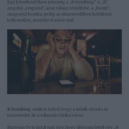
Egy következő ilyen jelenség a „R-bombing”. A „R”,
angolul „respond”, azaz válasz rövidítése, a „bomb”,
magyarul bomba, pedig az elszenvedőben keletkező
kellemetlen, pusztító érzésre utal.
R-bombing
: amikor tudod, hogy a másik olvasta az
üzenetedet, de a válaszára hiába vársz.
Biztosan Te is jártál már úgy, hogy áldozata lettél egy „R-