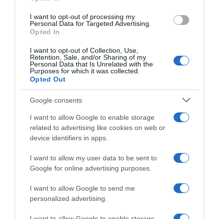
Kittenfishing
I want to opt-out of processing my
Personal Data for Targeted Advertising.
Opted In
I want to opt-out of Collection, Use,
Megosztás:
Facebook
Twitter
Pinterest
Retention, Sale, and/or Sharing of my
Personal Data that Is Unrelated with the
Purposes for which it was collected.
Opted Out
Címkék:
párkapcsolat
,
randi
,
randi trendek
,
veszélyes randi trendek
,
R-bombing
Google consents
Korábbi bejegyzések
Következő bejegyzés
I want to allow Google to enable storage
related to advertising like cookies on web or
device identifiers in apps.
HASONLÓ BEJEGYZÉSEK
I want to allow my user data to be sent to
Google for online advertising purposes.
I want to allow Google to send me
personalized advertising.
I want to allow Google to enable storage