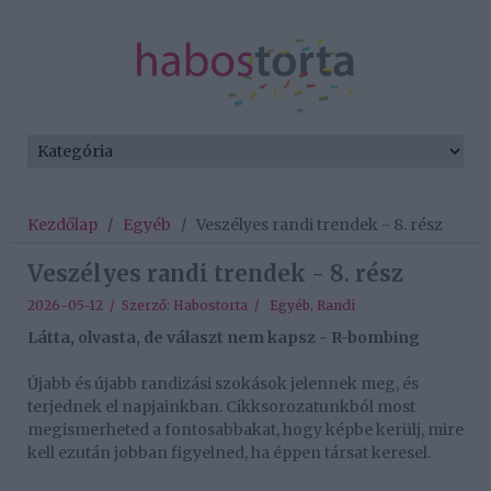
Kezdőlap
/
Egyéb
/
Veszélyes randi trendek - 8. rész
Veszélyes randi trendek - 8. rész
2026-05-12 / Szerző:
Habostorta
/
Egyéb
,
Randi
Látta, olvasta, de választ nem kapsz - R-bombing
Újabb és újabb randizási szokások jelennek meg, és
terjednek el napjainkban. Cikksorozatunkból most
megismerheted a fontosabbakat, hogy képbe kerülj, mire
kell ezután jobban figyelned, ha éppen társat keresel.