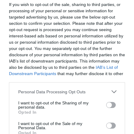
kényelmetlen magyarázkodást is.
If you wish to opt-out of the sale, sharing to third parties, or
processing of your personal or sensitive information for
Hogyan kezeld ezt a helyzetet?
targeted advertising by us, please use the below opt-out
section to confirm your selection. Please note that after your
Ez mindig attól függ, hogy mennyire fontos számodra ez
opt-out request is processed you may continue seeing
a kapcsolat. Egy kis időt hagyni kell mindenkinek, hogy
interest-based ads based on personal information utilized by
átgondolja a válaszát, de ez nem tarthat örökké. Esetleg
us or personal information disclosed to third parties prior to
még egyszer tehetsz egy próbát, és újra rákérdezhetsz,
your opt-out. You may separately opt-out of the further
de ha semmi reakció nem érkezik, akkor el kell
disclosure of your personal information by third parties on the
engedned ezt a kapcsolatot.
IAB’s list of downstream participants. This information may
also be disclosed by us to third parties on the
IAB’s List of
Vannak, akik ilyenkor magyarázkodni kezdenek, hogy
Downstream Participants
that may further disclose it to other
túlságosan elfoglaltak, vagy nem szeretnek
third parties.
telefonálgatni, de sajnos ez is csak azt mutatja, hogy nem
tart elég fontosnak ahhoz, hogy időt szánjon Rád.
Please note that this website/app uses one or more Google
Personal Data Processing Opt Outs
services and may gather and store information including but
Ami a lényeg, hogy semmiképpen nem szabad
not limited to your visit or usage behaviour. You may click to
I want to opt-out of the Sharing of my
personal data.
önmagadat hibáztatnod. Hidd el, Te nem tettél semmi
grant or deny consent to Google and its third-party tags to
Opted In
olyat, ami miatt még válaszra sem vagy méltó.
use your data for below specified purposes in below Google
consent section.
I want to opt-out of the Sale of my
Personal Data.
Ez is érdekelhet! -
Veszélyes randi trendek - 7. rész -
Opted In