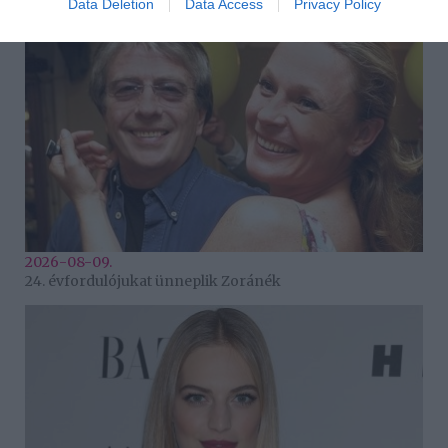
Data Deletion
Data Access
Privacy Policy
2026-08-09.
24. évfordulójukat ünneplik Zoránék