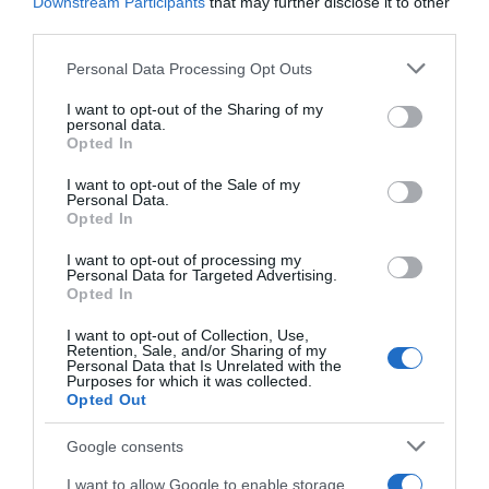
Downstream Participants
that may further disclose it to other
third parties.
Forrás: Blikk
Please note that this website/app uses one or more Google
Personal Data Processing Opt Outs
services and may gather and store information including but
Megosztás:
Facebook
Twitter
Pinterest
not limited to your visit or usage behaviour. You may click to
I want to opt-out of the Sharing of my
personal data.
grant or deny consent to Google and its third-party tags to
Opted In
use your data for below specified purposes in below Google
Címkék:
párkapcsolat
,
szakítás
,
Orosz Barbara
consent section.
I want to opt-out of the Sale of my
Personal Data.
Korábbi bejegyzések
Következő bejegyzés
Opted In
I want to opt-out of processing my
Personal Data for Targeted Advertising.
HASONLÓ BEJEGYZÉSEK
Opted In
I want to opt-out of Collection, Use,
Retention, Sale, and/or Sharing of my
Personal Data that Is Unrelated with the
Purposes for which it was collected.
Opted Out
Google consents
I want to allow Google to enable storage