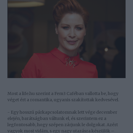
Most a life.hu szerint a Fem3 Caféban vallotta be, hogy
véget ért a romantika, ugyanis szakítottak kedvesével.
- Egy hosszú párkapcsolatomnak lett vége december
elején, barátságban váltunk el, és szerintem ez a
legfontosabb, hogy szépen zárjunk le dolgokat. Azért
vagyok most vidám, s egy nagy utazásra készülök –