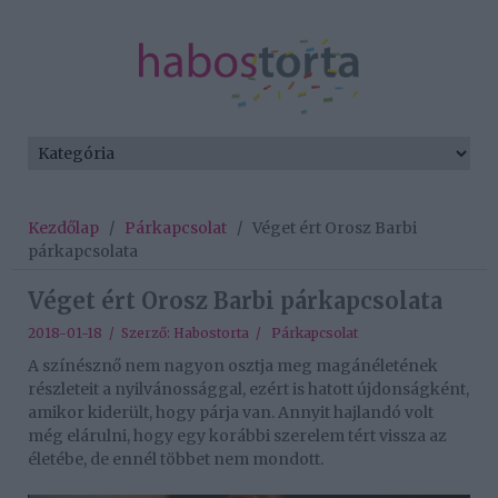
Kezdőlap
/
Párkapcsolat
/
Véget ért Orosz Barbi
párkapcsolata
Véget ért Orosz Barbi párkapcsolata
2018-01-18 / Szerző:
Habostorta
/
Párkapcsolat
A színésznő nem nagyon osztja meg magánéletének
részleteit a nyilvánossággal, ezért is hatott újdonságként,
amikor kiderült, hogy párja van. Annyit hajlandó volt
még elárulni, hogy egy korábbi szerelem tért vissza az
életébe, de ennél többet nem mondott.