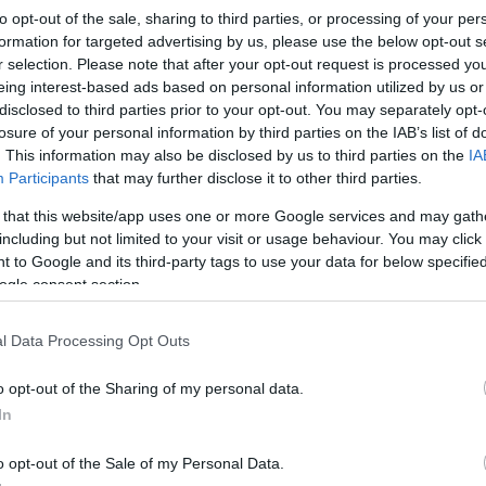
am, sok gyerekre. Fiatal koromban sokszor
to opt-out of the sale, sharing to third parties, or processing of your per
ül nyüzsögnek a gyerekeim, később az unokáim, és
formation for targeted advertising by us, please use the below opt-out s
valóra vált, amiért nagyon hálás vagyok. Az
r selection. Please note that after your opt-out request is processed y
eteget segít, és van, aki segít a házvezetésben is.
eing interest-based ads based on personal information utilized by us or
a a nagyobb gyerekek is itt vannak, anyukám vigyáz
disclosed to third parties prior to your opt-out. You may separately opt-
időt töltünk" - mesélte az influenszer, aki Zsigmond
losure of your personal information by third parties on the IAB’s list of
. This information may also be disclosed by us to third parties on the
IA
Participants
that may further disclose it to other third parties.
jük őket a férjemmel, és minden pillanatban arra
t szeressem őket. Számomra természetes, hogy nem
 that this website/app uses one or more Google services and may gath
m gyerekei között. Ugyanez igaz a férjemre is az én
including but not limited to your visit or usage behaviour. You may click 
a gyerekek stabilitása és boldogsága érdekében ez
 to Google and its third-party tags to use your data for below specifi
a közösen megteremtett harmónia” – fejtette ki,
ogle consent section.
ekeznek egymásra is időt szakítani. Mint mondta, hisz
l Data Processing Opt Outs
, hanem mert tiszteljük és szeretjük egymást, és
s odafigyelést igényel. Tudjuk, hogy az élet hozhat
o opt-out of the Sharing of my personal data.
 boldogság nem állandó állapot, hanem egy közös
In
ottak maradunk egymás iránt, és sosem hagyjuk, hogy
csolatunkat, akkor képesek leszünk kéz a kézben
o opt-out of the Sale of my Personal Data.
zt is elárulta, hogy nem tartja kizártnak egy hetedik