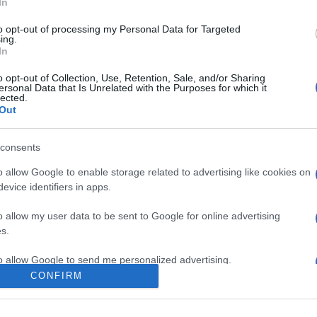
In
to opt-out of processing my Personal Data for Targeted
ing.
In
y megszülessen a legkisebbik fiam. Szeretném
tána fogunk leülni a férjemmel, hogy megbeszéljük,
o opt-out of Collection, Use, Retention, Sale, and/or Sharing
ersonal Data that Is Unrelated with the Purposes for which it
 – mondta.
lected.
Out
Pinterest
consents
nagy család
,
Vasvári Vivien
,
tervezés
,
ősanya
o allow Google to enable storage related to advertising like cookies on
evice identifiers in apps.
Következő bejegyzés
o allow my user data to be sent to Google for online advertising
s.
to allow Google to send me personalized advertising.
CONFIRM
o allow Google to enable storage related to analytics like cookies on
evice identifiers in apps.