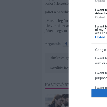
Opted 
baba érkezését.
I want 
Jöhet a hetedik gyermek?
Advertis
Opted 
„Most a legfontosabb számomra, hog
kiélvezni ezt az időszakot, és csak u
I want t
of my P
jöhet-e egy utolsó baba, egy kislány”
was col
Opted 
Megosztás:
Facebook
Twitter
Google 
Címkék:
gyermek
,
várandósság
,
I want t
web or d
Korábbi bejegyzések
I want t
purpose
HASONLÓ BEJEGYZÉSEK
I want 
I want t
web or d