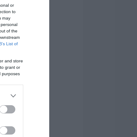
sonal or
ection to
ou may
 personal
out of the
 downstream
B’s List of
er and store
to grant or
ed purposes