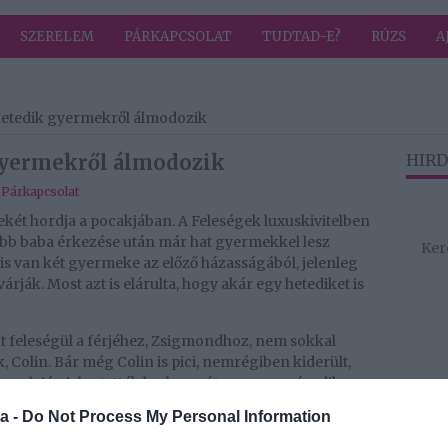
SZERELEM
PÁRKAPCSOLAT
TUDTAD-E?
RÚZS
A
 hetedik gyermekről álmodozik
gyermekről álmodozik
HIRD
,
Párkapcsolat
két hordja a pocakjában. A Feleségek luxuskivitelben
abb baba érkezése után már hat gyermekkel lesz
 is van két gyermeke az előző házasságából, jelenleg
ják. Most azt is elárulta, hogy akár egy hetediket is
t feleségül a férjéhez, Zsigmondhoz, nem sokkal
k, Colin. Bár még Colin is pici, nemrégiben kiderült,
er elején jelentették be, hogy úton van a második
, a családban már hat gyermek lesz, aminek Vivi
a -
Do Not Process My Personal Information