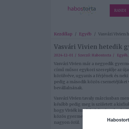
RANDI
Kezdőlap
/
Egyéb
/
Vasvári Vivien
Vasvári Vivien hetedik 
2024-12-01 / Szerző:
Habostorta
/
Egyéb
Vasvári Vivien már a negyedik gyerme
című műsor egykori szereplője az új
körülvéve, ugyanis a férjének és neki
pedig a második közös csemetéjüket vár
bevállalnának.
Vasvári Vivien tavaly márciusban men
később pedig meg is született a kisfiu
hogy Viviék ismét babát várnak: októb
közös gyermek. Ha a baba megszületik
Habostort
nagyon örül.