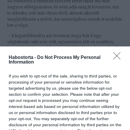
Az édesanya a múltban szerzett sebei miatt ma már
nagyon elővigyázatos, és nem adja magát könnyen. Azt
is elárulta, volt már olyan férfi, akinek sikerült
meghódítania a szívét, ám nemrégiben ennek is szakítás
lett a vége.
– A legutóbbinál is azt éreztem, hogy bár ő egy
végtelenül cuki srác volt, egyszerűen jött ez a sablon,
hogy tök jó, hogy eddig egyedülálló, független, erős nő
voltam, de most már párkapcsolatban vagyok, úgyhogy
Habostorta -
Do Not Process My Personal
kicsit vissza kellene vennem magamból. És szinte
Information
megfojtott ez az érzés, mert azon gondolkodtam,
mennyivel jobb lenne, ha tudnánk egymást támogatni, és
If you wish to opt-out of the sale, sharing to third parties, or
amellett, hogy jó együtt lenni, azért is választanánk
processing of your personal or sensitive information for
egymást, mert ettől mindketten erősebbek lehetünk, nem
targeted advertising by us, please use the below opt-out
kevesebbek.
section to confirm your selection. Please note that after your
opt-out request is processed you may continue seeing
Válogathat az udvarlók közül
interest-based ads based on personal information utilized by
Az Ázsia Expressz egykori sztárjának sokan udvarolnak,
us or personal information disclosed to third parties prior to
de ő nem hajlandó fejest ugrani semmibe csak azért,
your opt-out. You may separately opt-out of the further
hogy ne legyen egyedül.
disclosure of your personal information by third parties on the