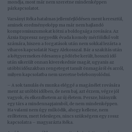
mondja, most már nem szeretne mindenképpen
párkapcsolatot.
Varsányi Réka hatalmas jellemfejlődésen ment keresztül,
aminek eredményeképp ma már nem hajlandó
kompromisszumokat kötni a boldogsága rovására. Az
Ázsia Expressz negyedik évada komoly mérföldkő volt
számára, hiszen a forgatások után nem sokkal lezárta a
viharos kapcsolatát Nagy Alekosszal. Bár a szakítás után
a kétgyermekes édesanya gödörbe került, hosszú idő
után sikerült onnan kiverekednie magát, ugyanis az
utóbbi időszakban rengeteget tanult önmagáról és arról,
milyen kapcsolatba nem szeretne belebonyolódni.
– A sok tanulás és munka eléggé a magánélet rovására
ment az utóbbi időben, de nem baj, azt érzem, végre jól
vagyok, és elkezdhetem az új életem. Persze, hiányzik
egy társ a mindennapjaimból, de nem mindenképpen.
Ha valami nem úgy működik, ahogy kellene, nem
erőltetem, mert felesleges, nincs szükségem egy rossz
kapcsolatra – magyarázta Réka.