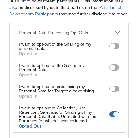
IAB’s list of downstream participants. This information may
– Elég sokan csapják nekem a szelet úgymond, amit
also be disclosed by us to third parties on the
IAB’s List of
egyébként élvezek, csak nekem kell az az érzés, hogy
Downstream Participants
that may further disclose it to other
valakivel nagyon jól kijövök, ahhoz, hogy el tudjon
third parties.
indulni valami. De amíg ez nincs meg, nem fogok
belemenni semmibe – szögezte le Varsányi Réka.
Please note that this website/app uses one or more Google
Personal Data Processing Opt Outs
services and may gather and store information including but
not limited to your visit or usage behaviour. You may click to
I want to opt-out of the Sharing of my
Megosztás:
Facebook
Twitter
Pinterest
personal data.
grant or deny consent to Google and its third-party tags to
Opted In
use your data for below specified purposes in below Google
consent section.
Címkék:
párkapcsolat
,
szakítás
,
Alekosz
,
kitálalás
,
I want to opt-out of the Sale of my
Personal Data.
Varsányi Réka
Opted In
Korábbi bejegyzések
Következő bejegyzés
I want to opt-out of processing my
Personal Data for Targeted Advertising.
Opted In
HASONLÓ BEJEGYZÉSEK
I want to opt-out of Collection, Use,
Retention, Sale, and/or Sharing of my
Personal Data that Is Unrelated with the
Purposes for which it was collected.
Opted Out