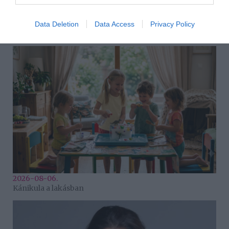
2026-08-06.
Data Deletion
Data Access
Privacy Policy
Ahány ház, annyi hűsítő
2026-08-06.
Kánikula a lakásban