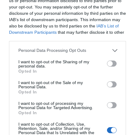
us or personal information disclosed to third parties prior to
your opt-out. You may separately opt-out of the further
disclosure of your personal information by third parties on the
IAB’s list of downstream participants. This information may
also be disclosed by us to third parties on the
IAB’s List of
Downstream Participants
that may further disclose it to other
third parties.
Please note that this website/app uses one or more Google
Personal Data Processing Opt Outs
services and may gather and store information including but
not limited to your visit or usage behaviour. You may click to
I want to opt-out of the Sharing of my
personal data.
grant or deny consent to Google and its third-party tags to
Opted In
use your data for below specified purposes in below Google
consent section.
I want to opt-out of the Sale of my
Megosztás:
Facebook
Twitter
Pinterest
Personal Data.
Opted In
Címkék:
várandósság
,
anyai örömök
,
I want to opt-out of processing my
kismamaság
,
Turi Xénia
Personal Data for Targeted Advertising.
Opted In
Korábbi bejegyzések
Következő bejegyzés
I want to opt-out of Collection, Use,
Retention, Sale, and/or Sharing of my
Personal Data that Is Unrelated with the