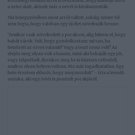
közösségi oldalán arról is beszámolt, hogy kislányt hord
a szíve alatt, akinek már a nevét is kiválasztották.
Nia bejegyzésében most arról vallott, sokáig szinte fel
sem fogta, hogy valóban egy új élet növekszik benne.
"Amikor csak növekedett a pocakom, alig hittem el, hogy
babát várok. Volt, hogy gondolkoztam: mi van, ha
benézett az orvos valamit? Vagy a teszt rossz volt? Az
elején meg olyan volt a hasam, mint aki bekajált egy jót,
vagy felpuffadt, ilyenkor meg be is húztam reflexből,
amikor olyan helyen voltam. Ma már tagadhatatlan. Egy
hete éreztem először, hogy megmozdult" - írta a leendő
anyuka, aki egy fotót is posztolt pocakjáról.