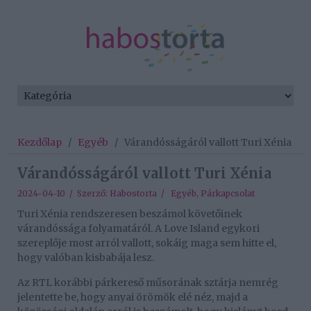
Kezdőlap
/
Egyéb
/
Várandósságáról vallott Turi Xénia
Várandósságáról vallott Turi Xénia
2024-04-10 / Szerző:
Habostorta
/
Egyéb
,
Párkapcsolat
Turi Xénia rendszeresen beszámol követőinek
várandóssága folyamatáról. A Love Island egykori
szereplője most arról vallott, sokáig maga sem hitte el,
hogy valóban kisbabája lesz.
Az RTL korábbi párkereső műsorának sztárja nemrég
jelentette be, hogy anyai örömök elé néz, majd a