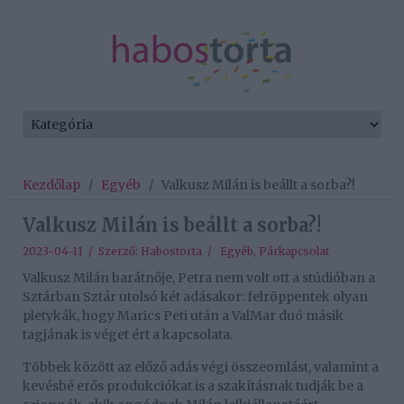
Kezdőlap
/
Egyéb
/
Valkusz Milán is beállt a sorba?!
Valkusz Milán is beállt a sorba?!
2023-04-11 / Szerző:
Habostorta
/
Egyéb
,
Párkapcsolat
Valkusz Milán barátnője, Petra nem volt ott a stúdióban a
Sztárban Sztár utolsó két adásakor: felröppentek olyan
pletykák, hogy Marics Peti után a ValMar duó másik
tagjának is véget ért a kapcsolata.
Többek között az előző adás végi összeomlást, valamint a
kevésbé erős produkciókat is a szakításnak tudják be a