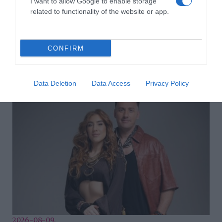
I want to allow Google to enable storage
related to functionality of the website or app.
CONFIRM
2026-08-09.
Veréb Tamás válik a feleségétől
Data Deletion
Data Access
Privacy Policy
2026-08-09.