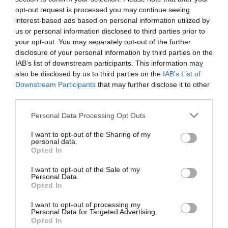
Címkék:
párkapcsolat
,
szakítás
,
Marics Peti
,
opt-out request is processed you may continue seeing
Valkusz Milán
interest-based ads based on personal information utilized by
us or personal information disclosed to third parties prior to
Korábbi bejegyzések
Következő bejegyzés
your opt-out. You may separately opt-out of the further
disclosure of your personal information by third parties on the
IAB’s list of downstream participants. This information may
HASONLÓ BEJEGYZÉSEK
also be disclosed by us to third parties on the
IAB’s List of
Downstream Participants
that may further disclose it to other
third parties.
Please note that this website/app uses one or more Google
Personal Data Processing Opt Outs
services and may gather and store information including but
not limited to your visit or usage behaviour. You may click to
I want to opt-out of the Sharing of my
personal data.
grant or deny consent to Google and its third-party tags to
Opted In
use your data for below specified purposes in below Google
consent section.
I want to opt-out of the Sale of my
Personal Data.
Opted In
I want to opt-out of processing my
Personal Data for Targeted Advertising.
Opted In
2026-08-09.