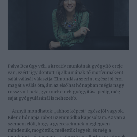
Palya Bea úgy véli, a kreatív munkának gyógyító ereje
van, ezért úgy döntött, új albumának fő motívumaként
saját válását választja. Elmondása szerint egész jól érzi
magát a válás óta, ám az első hat hónapban mégis nagy
rossz volt neki, gyermekeinek gyógyítása pedig még
saját gyógyulásánál is nehezebb.
– Annyit mondhatok: „ahhoz képest” egész jól vagyok.
Kilenc hónapja robot üzemmódba kapcsoltam. Az van a
szemem előtt, hogy a gyerekeimnek meglegyen
mindenük, mögöttük, mellettük legyek, és még a
munkám is jól menjen – szögezte le a Best magazinnak