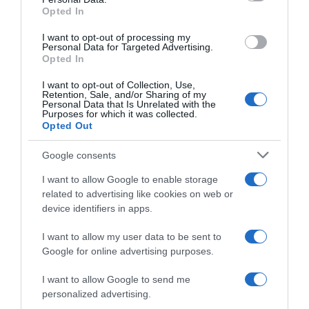
Opted In
I want to opt-out of processing my
Personal Data for Targeted Advertising.
Opted In
Forrás: Blikk
I want to opt-out of Collection, Use,
Megosztás:
Facebook
Twitter
Pinterest
Retention, Sale, and/or Sharing of my
Personal Data that Is Unrelated with the
Purposes for which it was collected.
Opted Out
Címkék:
párkapcsolat
,
válás
,
vallomás
,
Palya Bea
,
gyermeknevelés
Google consents
Korábbi bejegyzések
Következő bejegyzés
I want to allow Google to enable storage
related to advertising like cookies on web or
device identifiers in apps.
HASONLÓ BEJEGYZÉSEK
I want to allow my user data to be sent to
Google for online advertising purposes.
I want to allow Google to send me
personalized advertising.