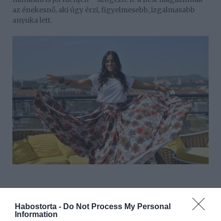
az énekesnő, aki úgy érzi, figyelmesebb, izgalmasabb
anyuka lett.
Habostorta -
Do Not Process My Personal
– Nap mint nap hallom az emberektől, hogy de jól nézek
Information
ki, lefogytam, és vidámabb is vagyok, mint korábban. Ez