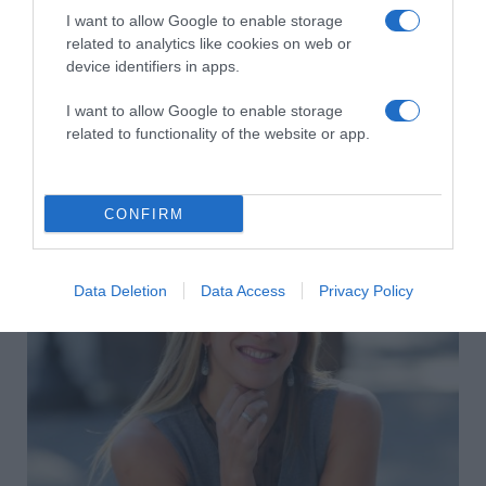
I want to allow Google to enable storage
related to analytics like cookies on web or
device identifiers in apps.
I want to allow Google to enable storage
related to functionality of the website or app.
2026-08-08.
Axente Vanessa várandós
CONFIRM
Data Deletion
Data Access
Privacy Policy