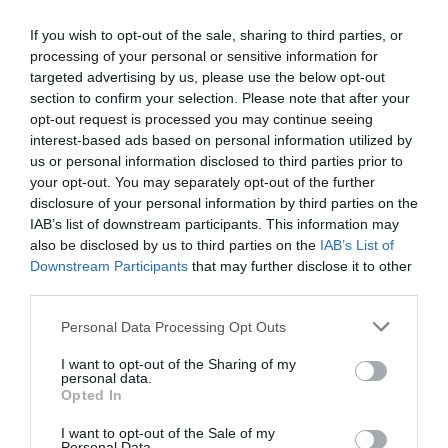
biztos így van, én is érzem, de hogy igazán
If you wish to opt-out of the sale, sharing to third parties, or
beleengedjem magam egy új kapcsolatba, az még
processing of your personal or sensitive information for
messze van – mondta a magazinnak Palya Bea, aki csak
targeted advertising by us, please use the below opt-out
szeretettel beszél gyermekeinek édesapjáról.
section to confirm your selection. Please note that after your
opt-out request is processed you may continue seeing
– Az a feladatom, hogy arra koncentráljak, ami az új
interest-based ads based on personal information utilized by
életemben jó, és azokra, akik velem vannak. Nem
us or personal information disclosed to third parties prior to
könnyű, de rengeteg nyeresége is van ennek a
your opt-out. You may separately opt-out of the further
helyzetnek: egy válás önismereti utazás és napi lecke is –
disclosure of your personal information by third parties on the
állította az énekesnő, aki a zenéjével szeretne segíteni
IAB’s list of downstream participants. This information may
olyanokon, akik hasonló helyzetben vannak, mint ő.
also be disclosed by us to third parties on the
IAB’s List of
Downstream Participants
that may further disclose it to other
third parties.
Please note that this website/app uses one or more Google
Personal Data Processing Opt Outs
services and may gather and store information including but
not limited to your visit or usage behaviour. You may click to
I want to opt-out of the Sharing of my
personal data.
grant or deny consent to Google and its third-party tags to
Opted In
use your data for below specified purposes in below Google
consent section.
I want to opt-out of the Sale of my
Personal Data.