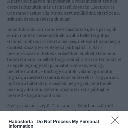
A párbajok nagyon megviselték a versenyzőket, többen
össze is feszültek már a felkészülés során. Eleonóra és
Constance szinte alig bírtak együttműködni, eltérő zenei
stílusuk és személyiségük miatt.
Közöttük Gabi Constance-t választotta ki, de a párbajok
során minden versenyzőnek tovább kellett izgulnia.
Gabinál többször is eltört a mécses, nehezen hozta meg a
döntést Krisztofer és Rebeka párbajánál is. Bár a
mesterek szerint Rebeka erősebben énekelt, Gabi nem
tudott elmenni amellett, hogy számára Krisztofer hozta el
az egyik legnagyobb pillanatot a versenyben, így
mellette döntött. - Bárhogy döntök, valamit gondolni
fognak, a mestertársaim is és az emberek is. Nagyon sok
nyíl van a hátamban, elviselek még egyet, nem tudok
máshogy dönteni: Nekem Krisztofer ezt a párbajt te
nyerted - fogalmazott Gabi.
A végső hármas végül Canstance, a Sztárban sztárból
már megismert Krisztofer - aki akkor is Gabi mentoráltja
volt - és Márió lett. Azonban a Márióval párbajozó
Habostorta -
Do Not Process My Personal
Kamilla is lehengerelte a zsűrit, Marics Peti már majdnem
Information