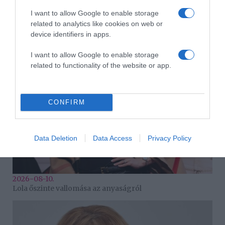
I want to allow Google to enable storage
related to analytics like cookies on web or
2026-08-10.
device identifiers in apps.
5 legnagyobb hiba, amit a nagyszülők elkövetnek
I want to allow Google to enable storage
related to functionality of the website or app.
CONFIRM
Data Deletion
Data Access
Privacy Policy
2026-08-10.
Lola őszinte vallomása az anyaságról