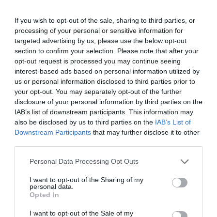
bevette a saját csapatába, ám akkor Ördög Nóri elárulta,
hogy vigaszágon Gabi lehetőséget adhat még egy
If you wish to opt-out of the sale, sharing to third parties, or
versenyzőnek, aki még bejuthat a döntősök közé.
processing of your personal or sensitive information for
- Az én vigaszágas jelöltem nem más, mint Kamilla -
targeted advertising by us, please use the below opt-out
választotta ki Kamillát a mesternő.
section to confirm your selection. Please note that after your
opt-out request is processed you may continue seeing
interest-based ads based on personal information utilized by
Megosztás:
Facebook
Twitter
Pinterest
us or personal information disclosed to third parties prior to
your opt-out. You may separately opt-out of the further
disclosure of your personal information by third parties on the
Címkék:
karrier
,
támadás
,
érzelmek
,
Tóth Gabi
,
IAB’s list of downstream participants. This information may
hullámvasút
also be disclosed by us to third parties on the
IAB’s List of
Downstream Participants
that may further disclose it to other
Korábbi bejegyzések
Következő bejegyzés
third parties.
Please note that this website/app uses one or more Google
Personal Data Processing Opt Outs
services and may gather and store information including but
HASONLÓ BEJEGYZÉSEK
not limited to your visit or usage behaviour. You may click to
I want to opt-out of the Sharing of my
personal data.
grant or deny consent to Google and its third-party tags to
Opted In
use your data for below specified purposes in below Google
consent section.
I want to opt-out of the Sale of my