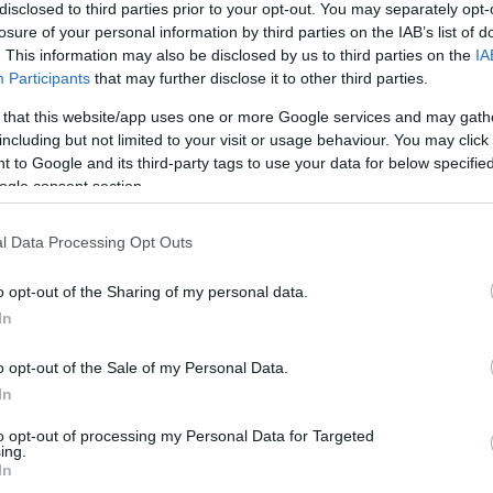
disclosed to third parties prior to your opt-out. You may separately opt-
losure of your personal information by third parties on the IAB’s list of
. This information may also be disclosed by us to third parties on the
IA
Participants
that may further disclose it to other third parties.
 that this website/app uses one or more Google services and may gath
including but not limited to your visit or usage behaviour. You may click 
 to Google and its third-party tags to use your data for below specifi
ogle consent section.
 meghámozás után apróra vágom. Egy tálba teszem,
ást, a szárított paradicsomot, ízlés szerint sózom,
l Data Processing Opt Outs
s a saláta fűszerkeverék.
o opt-out of the Sharing of my personal data.
ot formázok, lelapogatom, majd vajjal kikent
ácsa teszem. A tetejét is lekenem olvasztott vajjal,
In
élidőben megforgatva őket.
o opt-out of the Sale of my Personal Data.
In
Pinterest
to opt-out of processing my Personal Data for Targeted
ing.
In