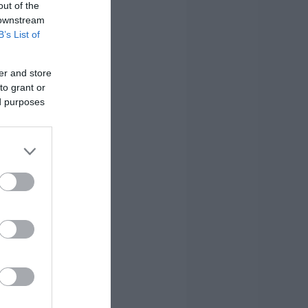
out of the
 downstream
B’s List of
er and store
to grant or
ed purposes