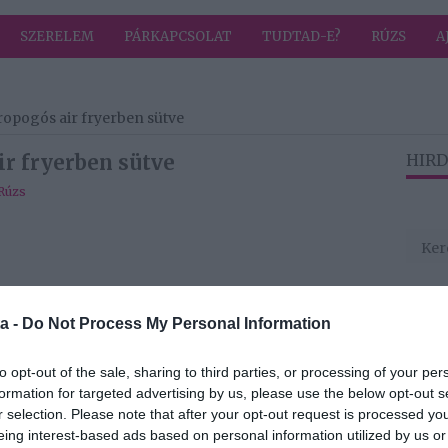
SZERELEM
PÁRKAPCSOLAT
TUDTAD-E?
RÚZS
A
ropogós air fryerben sütve
ir fryerben sütve
HIRD
Rúzs
a -
Do Not Process My Personal Information
a (vagy jelen esetben 1 evőkanálnyi felaprított
to opt-out of the sale, sharing to third parties, or processing of your per
formation for targeted advertising by us, please use the below opt-out s
r selection. Please note that after your opt-out request is processed y
eing interest-based ads based on personal information utilized by us or