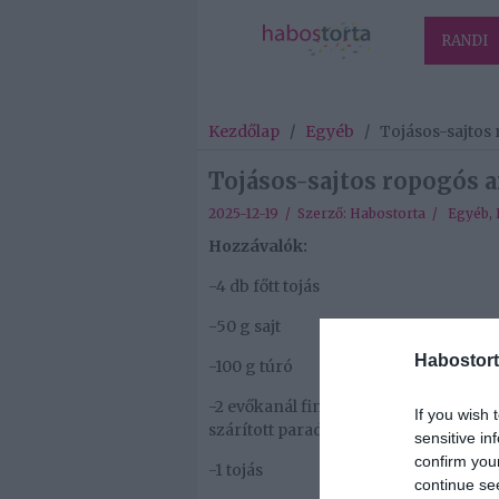
RANDI
Kezdőlap
/
Egyéb
/
Tojásos-sajtos 
Tojásos-sajtos ropogós a
2025-12-19 / Szerző:
Habostorta
/
Egyéb
,
Hozzávalók:
-4 db főtt tojás
-50 g sajt
Habostort
-100 g túró
-2 evőkanál finomra vágott zöldhagym
If you wish 
szárított paradicsom)
sensitive in
confirm you
-1 tojás
continue se