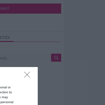
JÁNLÓ
ETÉS
sonal or
ection to
ou may
 personal