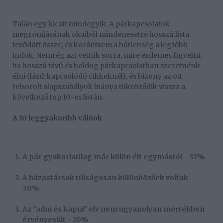
Talán egy kicsit mindegyik. A párkapcsolatok
megromlásának okaiból mindenesetre hosszú lista
tevődött össze, és korántsem a hűtlenség a legfőbb
indok. Nemrég azt vettük sorra, mire érdemes figyelni,
ha hosszú távú és boldog párkapcsolatban szeretnénk
élni (lásd: kapcsolódó cikkeknél), és bizony az ott
felsorolt alapszabályok hiánya tükröződik vissza a
következő top 10-es listán.
A 10 leggyakoribb válóok
A pár gyakorlatilag már külön élt egymástól - 37%
A házastársak túlságosan különbözőek voltak -
30%
Az "adni és kapni" elv nem ugyanolyan mértékben
érvényesült - 26%