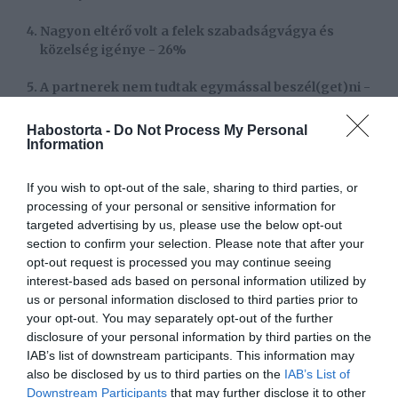
Nagyon eltérő volt a felek szabadságvágya és
közelség igénye - 26%
A partnerek nem tudtak egymással beszél(get)ni -
23%
Habostorta -
Do Not Process My Personal
Valamelyik fél megcsalta házastársát - 21%
Information
A szexuális élet megromlott - 19%
If you wish to opt-out of the sale, sharing to third parties, or
processing of your personal or sensitive information for
Nem voltak már közös célok - 17%
targeted advertising by us, please use the below opt-out
section to confirm your selection. Please note that after your
Hiányzott a kölcsönös támogatás - 16%
opt-out request is processed you may continue seeing
interest-based ads based on personal information utilized by
A házastársak egyike valaki másba szeretett bele -
us or personal information disclosed to third parties prior to
15%
your opt-out. You may separately opt-out of the further
disclosure of your personal information by third parties on the
IAB’s list of downstream participants. This information may
also be disclosed by us to third parties on the
IAB’s List of
A legtöbb házasság manapság tehát azért bomlik fel,
Downstream Participants
that may further disclose it to other