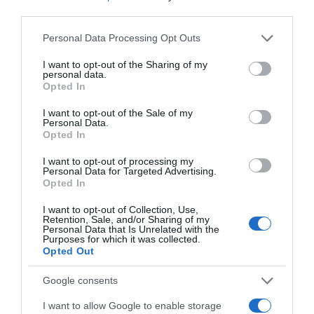
mert a kapcsolat végére a pár gyakorlatilag már régóta
third parties.
külön él. Minden harmadik pedig azért ér véget, mert a
résztvevők rádöbbennek: túlságosan különböznek
Please note that this website/app uses one or more Google
Personal Data Processing Opt Outs
egymástól ahhoz, hogy életük hátralévő részét együtt
services and may gather and store information including but
töltsék el. "Csak" minden ötödik esetben bizonyult a
not limited to your visit or usage behaviour. You may click to
I want to opt-out of the Sharing of my
personal data.
házasság mumusának a hűtlenség - állapította meg az
grant or deny consent to Google and its third-party tags to
Opted In
egyik legnagyobb német online-partnerközvetítő cég
use your data for below specified purposes in below Google
felmérése, amelyet mintegy négyezer résztvevő
consent section.
I want to opt-out of the Sale of my
bevonásával készítettek.
Personal Data.
Opted In
Egy másik, brit tanulmány szerzői úgy vélik, a félrelépés
I want to opt-out of processing my
azért nem számít már fő válóoknak, mert a közismert,
Personal Data for Targeted Advertising.
köztitszteletben álló emberek és sztárok hűtlenkedései
Opted In
elfogadhatóbbá tették a csapodárságot az átlagemberek
I want to opt-out of Collection, Use,
számára. A Grant Thornton házassági tanácsadó cég
Retention, Sale, and/or Sharing of my
munkatársai mintegy száz családjogászt kérdeztek meg
Personal Data that Is Unrelated with the
Purposes for which it was collected.
a témában.
Opted Out
Kiderült, hogy a válóok leginkább a szerelem elmúlta, az
Google consents
egymástól való elhidegülés volt.
I want to allow Google to enable storage
(Forrás: focus.de, fokuszbanano.hu)