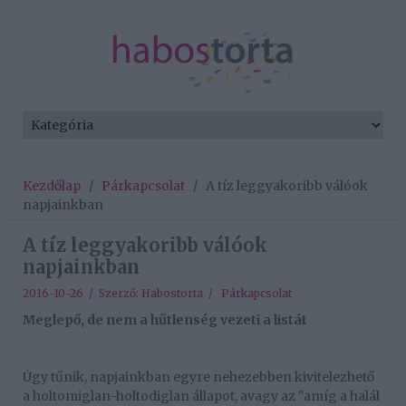
Kezdőlap
/
Párkapcsolat
/
A tíz leggyakoribb válóok
napjainkban
A tíz leggyakoribb válóok
napjainkban
2016-10-26 / Szerző:
Habostorta
/
Párkapcsolat
Meglepő, de nem a hűtlenség vezeti a listát
Úgy tűnik, napjainkban egyre nehezebben kivitelezhető
a holtomiglan-holtodiglan állapot, avagy az "amíg a halál