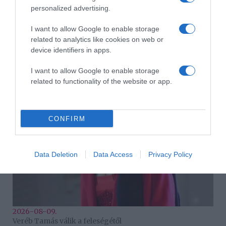
personalized advertising.
I want to allow Google to enable storage
related to analytics like cookies on web or
device identifiers in apps.
2026-08-09.
Ha izzadsz, erre a 3 létfontosságú elemre van szükség
I want to allow Google to enable storage
related to functionality of the website or app.
CONFIRM
Data Deletion
Data Access
Privacy Policy
2026-08-09.
Veréb Tamás válik a feleségétől