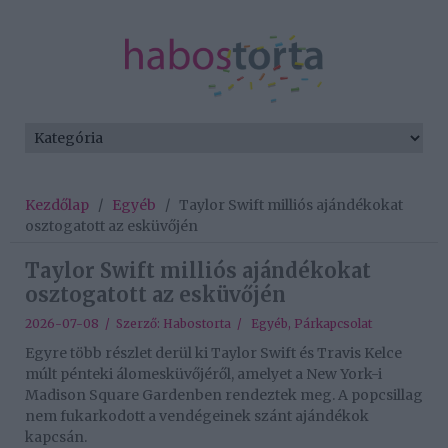
Kezdőlap
/
Egyéb
/
Taylor Swift milliós ajándékokat
osztogatott az esküvőjén
Taylor Swift milliós ajándékokat
osztogatott az esküvőjén
2026-07-08 / Szerző:
Habostorta
/
Egyéb
,
Párkapcsolat
Egyre több részlet derül ki Taylor Swift és Travis Kelce
múlt pénteki álomesküvőjéről, amelyet a New York-i
Madison Square Gardenben rendeztek meg. A popcsillag
nem fukarkodott a vendégeinek szánt ajándékok
kapcsán.