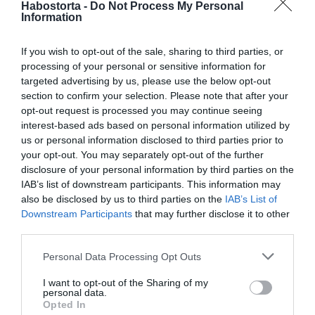
Habostorta -
Do Not Process My Personal
Az esküvő utáni bulin sem maradt el a szórakozás: a
Information
beszámolók szerint Avril Lavigne karaoke-előadással
szórakoztatta a vendégeket, de Ciara, Sabrina Carpenter,
If you wish to opt-out of the sale, sharing to third parties, or
Kesha, a The Chainsmokers és Tate McRae is mikrofont
processing of your personal or sensitive information for
ragadott. A lagzin állítólag olyan zenei legendák is
targeted advertising by us, please use the below opt-out
felléptek, mint Stevie Nicks és Paul McCartney, így
section to confirm your selection. Please note that after your
valóban az év egyik legexkluzívabb sztáresküvőjét
opt-out request is processed you may continue seeing
sikerült összehozni.
interest-based ads based on personal information utilized by
us or personal information disclosed to third parties prior to
your opt-out. You may separately opt-out of the further
Megosztás:
Facebook
Twitter
Pinterest
disclosure of your personal information by third parties on the
IAB’s list of downstream participants. This information may
Címkék:
esküvő
,
Taylor Swift
,
Travis Kelce
,
also be disclosed by us to third parties on the
IAB’s List of
tombola
,
luxus ajándékok
Downstream Participants
that may further disclose it to other
third parties.
Korábbi bejegyzések
Következő bejegyzés
Please note that this website/app uses one or more Google
Personal Data Processing Opt Outs
services and may gather and store information including but
not limited to your visit or usage behaviour. You may click to
I want to opt-out of the Sharing of my
HASONLÓ BEJEGYZÉSEK
personal data.
grant or deny consent to Google and its third-party tags to
Opted In
use your data for below specified purposes in below Google