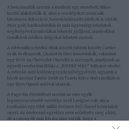
A beszámolók szerint a stadiont egy mesebeli, titkos
kertté alakították át, ahol a vendégeket nemcsak
látványos dekoráció, hanem különféle játékok is várták.
Mini golf, karikadobálás és más ügyességi feladatok
segítségével tombolákat lehetett gyűjteni, amelyekkel
rendkívül értékes dolgokat lehetett nyerni.
A többmilliós értékű díjak között többek között Cartier
órák és ékszerek, Chanel és Dior luxustáskák, valamint
egy 1970-es Chevrolet Chevelle is szerepelt, amelynek az
egyedi rendszámtáblája a „JUST&T MRD” feliratot viselte.
A veterán autó különleges jelentőséggel bírt, ugyanis a
hírek szerint Taylor Swift és Travis Kelce első randiján is
egy ilyen típusú autóval utaztak.
A Page Six értesülései szerint az este egyik
legszerencsésebb vendége Avril Lavigne volt, aki a
tombolán egy több millió forintot érő Chanel kézitáskát
nyert. Az énekesnő egyelőre nem erősítette meg a hírt,
de a rajongók már kíváncsian várják, hogy a
közeljövőben feltűnik-e nála az új luxuskiegészítő.