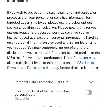
Information
két szerelmes között 12 év van, de így is nagyon jól
kijönnek. Peti visszafiatalodott, amióta Bogival van, Bogi
pedig rengeteget tanul tőle. Sőt, amióta Petivel van, azóta
If you wish to opt-out of the sale, sharing to third parties, or
sokkal nyitottabb és bátrabb lett. Utóbbira tökéletes példa
processing of your personal or sensitive information for
a legutóbbi fehérneműkampány, amiben részt vett,
targeted advertising by us, please use the below opt-out
ugyanis a képeken sokkal magabiztosabb a kisugárzása.
section to confirm your selection. Please note that after your
opt-out request is processed you may continue seeing
Forrás: Blikk
interest-based ads based on personal information utilized by
us or personal information disclosed to third parties prior to
your opt-out. You may separately opt-out of the further
Megosztás:
Facebook
Twitter
Pinterest
disclosure of your personal information by third parties on the
IAB’s list of downstream participants. This information may
Címkék:
költözés
,
Puskás Peti
,
Dallos Bogi
also be disclosed by us to third parties on the
IAB’s List of
Downstream Participants
that may further disclose it to other
Korábbi bejegyzések
Következő bejegyzés
third parties.
Please note that this website/app uses one or more Google
Personal Data Processing Opt Outs
services and may gather and store information including but
HASONLÓ BEJEGYZÉSEK
not limited to your visit or usage behaviour. You may click to
I want to opt-out of the Sharing of my
personal data.
grant or deny consent to Google and its third-party tags to
Opted In
use your data for below specified purposes in below Google
consent section.