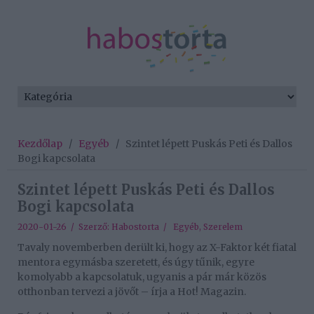
Kezdőlap
/
Egyéb
/
Szintet lépett Puskás Peti és Dallos
Bogi kapcsolata
Szintet lépett Puskás Peti és Dallos
Bogi kapcsolata
2020-01-26 / Szerző:
Habostorta
/
Egyéb
,
Szerelem
Tavaly novemberben derült ki, hogy az X-Faktor két fiatal
mentora egymásba szeretett, és úgy tűnik, egyre
komolyabb a kapcsolatuk, ugyanis a pár már közös
otthonban tervezi a jövőt – írja a Hot! Magazin.