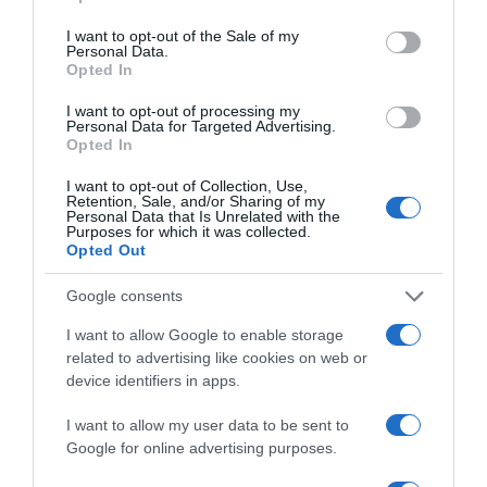
use your data for below specified purposes in below Google
szeletet teszünk a tepsire, a nagyobb mennyiségű
consent section.
kiáramló pára miatt a tök főtt jelleget ölthet a kívánt kívül
I want to opt-out of the Sale of my
Personal Data.
ropogós, belül puha végeredmény helyett. A szeletek
Opted In
között hagyjunk legalább 3-4 cm-t.
I want to opt-out of processing my
Personal Data for Targeted Advertising.
Opted In
Ízesítési módszerek
I want to opt-out of Collection, Use,
Sütőtök sütése cukorral
Retention, Sale, and/or Sharing of my
Personal Data that Is Unrelated with the
Purposes for which it was collected.
Ha a cél az édes ízprofil, a zöldség felületét meg lehet
Opted Out
szórni egy vékony réteg barna cukorral sütés előtt. Ez
karamellizálódik, aminek köszönhetően édes, ropogós
Google consents
kéreg képződik a sütőtökön.
I want to allow Google to enable storage
Sütőtök sütése mézzel
related to advertising like cookies on web or
device identifiers in apps.
A méz nemcsak édesebbé teszi a sütőtököt, de egy
különleges, mély ízt is ad neki. Egy kis mézet lehet
I want to allow my user data to be sent to
csepegtetni a tök felületére sütés előtt, vagy akár utólag
Google for online advertising purposes.
is, mielőtt tálalnánk.