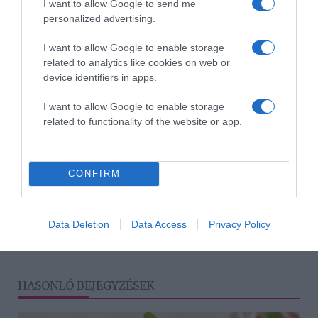
A sütőtök magjainak sütése
I want to allow Google to send me
personalized advertising.
Ne dobjuk el a sütőtök magjait! Rendkívül ízletesek és
táplálók. Szárítsuk meg őket, majd egy tepsiben, némi
I want to allow Google to enable storage
olajjal, sóval és fűszerekkel elkeverve, süssük meg 180°C-
related to analytics like cookies on web or
on 10-15 percig, vagy amíg aranybarnára pirulnak.
device identifiers in apps.
Forrás
I want to allow Google to enable storage
related to functionality of the website or app.
Megosztás:
Facebook
Twitter
Pinterest
CONFIRM
Címkék:
recept
,
sütőtök
,
ősz
Data Deletion
Data Access
Privacy Policy
Korábbi bejegyzések
Következő bejegyzés
HASONLÓ BEJEGYZÉSEK