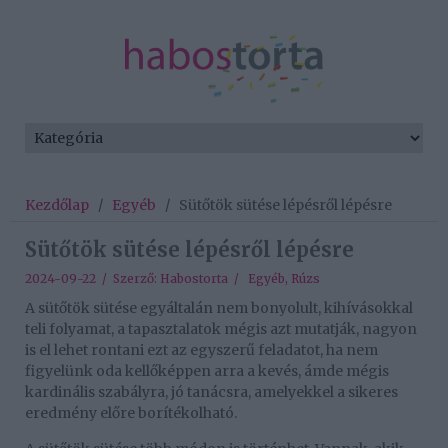
Kezdőlap
/
Egyéb
/
Sütőtök sütése lépésről lépésre
Sütőtök sütése lépésről lépésre
2024-09-22 / Szerző:
Habostorta
/
Egyéb
,
Rúzs
A sütőtök sütése egyáltalán nem bonyolult, kihívásokkal
teli folyamat, a tapasztalatok mégis azt mutatják, nagyon
is el lehet rontani ezt az egyszerű feladatot, ha nem
figyelünk oda kellőképpen arra a kevés, ámde mégis
kardinális szabályra, jó tanácsra, amelyekkel a sikeres
eredmény előre borítékolható.