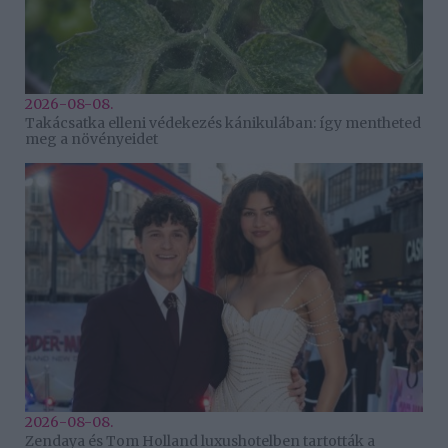
2026-08-08.
Takácsatka elleni védekezés kánikulában: így mentheted
meg a növényeidet
2026-08-08.
Zendaya és Tom Holland luxushotelben tartották a