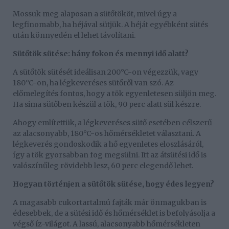
Mossuk meg alaposan a sütőtököt, mivel úgy a
legfinomabb, ha héjával sütjük. A héját egyébként sütés
után könnyedén el lehet távolítani.
Sütőtök sütése: hány fokon és mennyi idő alatt?
A sütőtök sütését ideálisan 200°C-on végezzük, vagy
180°C-on, ha légkeveréses sütőről van szó. Az
előmelegítés fontos, hogy a tök egyenletesen süljön meg.
Ha sima sütőben készül a tök, 90 perc alatt sül készre.
Ahogy említettük, a légkeveréses sütő esetében célszerű
az alacsonyabb, 180°C-os hőmérsékletet választani. A
légkeverés gondoskodik a hő egyenletes eloszlásáról,
így a tök gyorsabban fog megsülni. Itt az átsütési idő is
valószínűleg rövidebb lesz, 60 perc elegendő lehet.
Hogyan történjen a sütőtök sütése, hogy édes legyen?
A magasabb cukortartalmú fajták már önmagukban is
édesebbek, de a sütési idő és hőmérséklet is befolyásolja a
végső íz-világot. A lassú, alacsonyabb hőmérsékleten