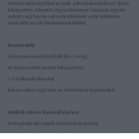
történő sütés segíthet az ízek „kibontakozásában”, de ha
kifejezetten édesebb végeredményre vágyunk, egy kis
mézet vagy barna cukrot is tehetünk a tök felületére
sütés előtt (erről részletesen később).
Hozzávalók:
1 közepes méretű sütőtök (kb. 2-4 kg)
só és bors ízlés szerint (elhagyható)
2-3 evőkanál olívaolaj
barna cukor vagy méz az édesítéshez (opcionális)
Sütőtök sütése lépésről lépésre
Melegítsük elő a sütőt a fenti leírás szerint.
Mossuk meg (nagyon alaposan), majd vágjuk ketté a