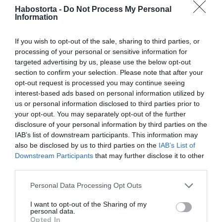
tököt és kanalazzuk ki a magjait.
Habostorta -
Do Not Process My Personal
Information
Vágjuk szeletekre a tököt (2-3 cm ujjnyi vastagságban),
de persze kockákra is darabolhatjuk a zöldséget.
If you wish to opt-out of the sale, sharing to third parties, or
Helyezzük egy sütőpapírral bélelt tepsibe a tökszeleteket,
processing of your personal or sensitive information for
majd kenjük le olívaolajjal és szórjuk meg sóval és
targeted advertising by us, please use the below opt-out
borssal (ízlés szerint, de természetesen ezt a lépést
section to confirm your selection. Please note that after your
abszolút el is hagyhatjuk).
opt-out request is processed you may continue seeing
interest-based ads based on personal information utilized by
Helyezzük a tepsit a sütőbe és süssük a fentiek szerint
us or personal information disclosed to third parties prior to
megadott módon. Sokan a sütés első fázisában magát a
your opt-out. You may separately opt-out of the further
tepsit is letakarják fóliával, így a szeletek könnyebben
disclosure of your personal information by third parties on the
megpuhulnak, majd az utolsó fázisban eltávolítják az
IAB’s list of downstream participants. This information may
alufóliát a ropogós hatás eléréséért.
also be disclosed by us to third parties on the
IAB’s List of
Downstream Participants
that may further disclose it to other
Egy villával vagy késsel győződjünk meg arról, hogy a
third parties.
tök megpuhult-e, ha igen, szedjük tányérra és ízesítsük
kedvünk szerint. Persze ez nem kőbe vésett szabály: a
Please note that this website/app uses one or more Google
Personal Data Processing Opt Outs
sütőtök, alapvetően édes, karakteres íz-világának
services and may gather and store information including but
köszönhetően natúran, önmagában is isteni csemege.
not limited to your visit or usage behaviour. You may click to
I want to opt-out of the Sharing of my
personal data.
grant or deny consent to Google and its third-party tags to
Tipp
: ne zsúfoljuk túl a tepsit sütőtökökkel! Ha túl sok
Opted In