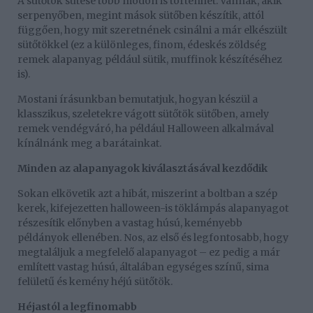
A sütőtök sütése több módon is történhet. Vannak, akik
serpenyőben, megint mások sütőben készítik, attól
függően, hogy mit szeretnének csinálni a már elkészült
sütőtökkel (ez a különleges, finom, édeskés zöldség
remek alapanyag például sütik, muffinok készítéséhez
is).
Mostani írásunkban bemutatjuk, hogyan készül a
klasszikus, szeletekre vágott sütőtök sütőben, amely
remek vendégváró, ha például Halloween alkalmával
kínálnánk meg a barátainkat.
Minden az alapanyagok kiválasztásával kezdődik
Sokan elkövetik azt a hibát, miszerint a boltban a szép
kerek, kifejezetten halloween-is töklámpás alapanyagot
részesítik előnyben a vastag húsú, keményebb
példányok ellenében. Nos, az első és legfontosabb, hogy
megtaláljuk a megfelelő alapanyagot – ez pedig a már
említett vastag húsú, általában egységes színű, sima
felületű és kemény héjú sütőtök.
Héjastól a legfinomabb