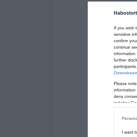
Habostort
If you wish 
sensitive in
confirm you
continue se
information 
further disc
participants
Downstream 
Please note
information 
deny consent
in below Go
Persona
I want t