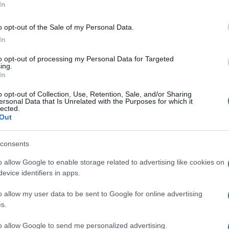
In
o opt-out of the Sale of my Personal Data.
In
to opt-out of processing my Personal Data for Targeted
ing.
In
o opt-out of Collection, Use, Retention, Sale, and/or Sharing
ersonal Data that Is Unrelated with the Purposes for which it
lected.
Out
consents
o allow Google to enable storage related to advertising like cookies on
evice identifiers in apps.
o allow my user data to be sent to Google for online advertising
Pinterest
s.
to allow Google to send me personalized advertising.