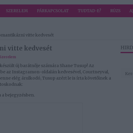
SZERELEM
PÁRKAPCSOLAT
TUDTAD-E?
RÚZS
A
mantikázni vitte kedvesét
i vitte kedvesét
HIRD
Szerelem
észült új barátnője számára Shane Tusup! Az
t be az Instagramon-oldalán kedvesével, Courtneyval,
lenne elég árulkodó, Tusup azért le is írta követőinek a
atoskodnak:
a a bejegyzésben.