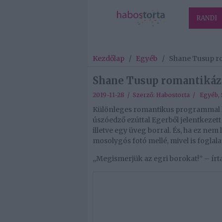
RANDI
Kezdőlap
/
Egyéb
/
Shane Tusup ro
Shane Tusup romantikázn
2019-11-28 / Szerző:
Habostorta
/
Egyéb
,
Különleges romantikus programmal k
úszóedző ezúttal Egerből jelentkezet
illetve egy üveg borral. És, ha ez nem 
mosolygós fotó mellé, mivel is foglal
„Megismerjük az egri borokat!” – írt