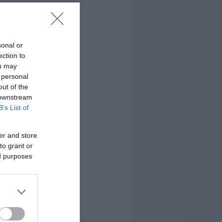
sonal or
ection to
ou may
 personal
out of the
 downstream
B’s List of
er and store
to grant or
ed purposes