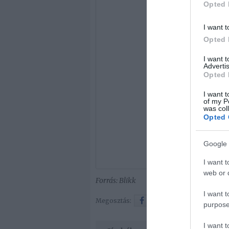
Opted 
I want t
Opted 
I want 
Advertis
Opted 
I want t
of my P
was col
Opted 
Google 
I want t
web or d
Forrás: Blikk
I want t
Megosztás:
Facebook
Twitter
purpose
I want 