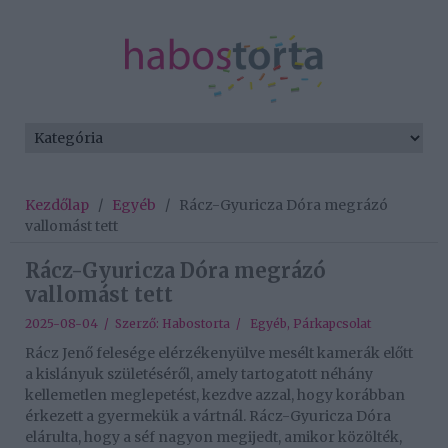
Kezdőlap
/
Egyéb
/
Rácz-Gyuricza Dóra megrázó
vallomást tett
Rácz-Gyuricza Dóra megrázó
vallomást tett
2025-08-04 / Szerző:
Habostorta
/
Egyéb
,
Párkapcsolat
Rácz Jenő felesége elérzékenyülve mesélt kamerák előtt
a kislányuk születéséről, amely tartogatott néhány
kellemetlen meglepetést, kezdve azzal, hogy korábban
érkezett a gyermekük a vártnál. Rácz-Gyuricza Dóra
elárulta, hogy a séf nagyon megijedt, amikor közölték,