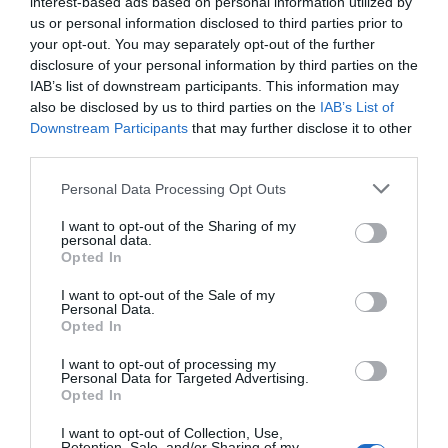
hogy én ahhoz voltam szokva az ő előtte lévő borzasztó
interest-based ads based on personal information utilized by
randijaim által, hogy a randik után sosem voltam biztos
us or personal information disclosed to third parties prior to
benne, hogy tetszettem az adott srácnak. Viszont Jenő
your opt-out. You may separately opt-out of the further
egyáltalán nem ilyen volt, hanem nyíltan elmondta azt,
disclosure of your personal information by third parties on the
hogy oda van értem – ecsetelte a Frizbi legújabb
IAB’s list of downstream participants. This information may
részének előzetesében.
also be disclosed by us to third parties on the
IAB’s List of
Downstream Participants
that may further disclose it to other
– Viszont egyébként úgy indultam neki a vele való
third parties.
randinak, hogy valószínűleg beképzelt lesz és nem
Please note that this website/app uses one or more Google
fogom magam jól érezni, de legalább elmentem egy
Personal Data Processing Opt Outs
services and may gather and store information including but
randira Rácz Jenővel, viszont annyira szerény és
not limited to your visit or usage behaviour. You may click to
I want to opt-out of the Sharing of my
úriember volt, hogy én le voltam nyűgözve –ismerte be
personal data.
grant or deny consent to Google and its third-party tags to
Dóri.
Opted In
use your data for below specified purposes in below Google
consent section.
I want to opt-out of the Sale of my
Megosztás:
Facebook
Twitter
Pinterest
Personal Data.
Opted In
Címkék:
gyermek
,
vallomás
,
születés
,
Rácz Jenő
,
I want to opt-out of processing my
Personal Data for Targeted Advertising.
Rácz-Gyuricza Dóra
Opted In
Korábbi bejegyzések
Következő bejegyzés
I want to opt-out of Collection, Use,
Retention, Sale, and/or Sharing of my