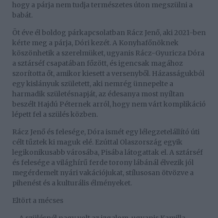
hogy a párja nem tudja természetes úton megszülni a
babát.
Öt éve él boldog párkapcsolatban Rácz Jenő, aki 2021-ben
kérte meg a párja, Dóri kezét. A Konyhafőnöknek
köszönhetik a szerelmüket, ugyanis Rácz-Gyuricza Dóra
a sztárséf csapatában főzött, és igencsak magához
szorította őt, amikor kiesett a versenyből. Házasságukból
egy kislányuk született, aki nemrég ünnepelte a
harmadik születésnapját, az édesanya most nyíltan
beszélt Hajdú Péternek arról, hogy nem várt komplikáció
lépett fel a szülés közben.
Rácz Jenő és felesége, Dóra ismét egy lélegzetelállító úti
célt tűztek ki maguk elé. Ezúttal Olaszország egyik
legikonikusabb városába, Pisába látogattak el. A sztárséf
és felesége a világhírű ferde torony lábánál élvezik jól
megérdemelt nyári vakációjukat, stílusosan ötvözve a
pihenést és a kulturális élményeket.
Eltört a mécses