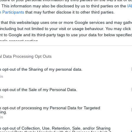
. This information may also be disclosed by us to third parties on the
IA
n, aki szerint a barátnője szándékosan tette mindezt.
Participants
that may further disclose it to other third parties.
icsit bántson. Milyen érdekes, ugye, hogy egy barátnő
 that this website/app uses one or more Google services and may gath
including but not limited to your visit or usage behaviour. You may click 
 to Google and its third-party tags to use your data for below specifi
ogle consent section.
, hogy a nők sokszor kegyetlenebbül bánnak
ám szerinte ennek is megvan az oka. Peller Mariann
l Data Processing Opt Outs
szen kicsi koruktól kezdve belenevelték volna a
 szebb, aki az okosabb, aki jobb háziasszony, aki jobb
o opt-out of the Sharing of my personal data.
In
Pinterest
o opt-out of the Sale of my Personal Data.
In
Mariann
,
kegyetlenség
,
kamaszkor
to opt-out of processing my Personal Data for Targeted
ing.
Következő bejegyzés
In
o opt-out of Collection, Use, Retention, Sale, and/or Sharing