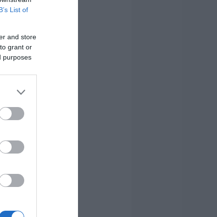
B’s List of
er and store
to grant or
ed purposes