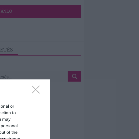
JÁNLÓ
ETÉS
sonal or
ection to
ou may
 personal
out of the
 downstream