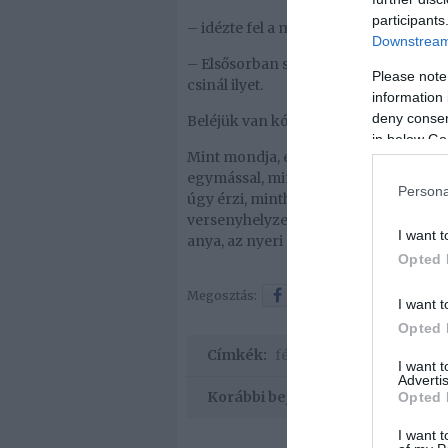
participants
– idézte fel a műsorban Peller Marian
Downstream 
– Elsősorban szerintem azért, hogy k
Please note
csinál ilyet.
information 
deny consent
Beléjük van kódolva
in below Go
Mint mondja, ekkor tudatosult benne
egymással, mint azt bárki gondolná, 
Persona
úgy érzi, mintha a nőkbe alapból, egé
versenyhelyzetet: aki a csinosabb, aki
I want t
anya, az nyeri el a férfiak figyelmét.
Opted 
Megosztás:
Facebook
Twitter
I want t
Opted 
Címkék:
férfiak
,
barátnő
,
Peller 
I want 
Advertis
Korábbi bejegyzések
Opted 
I want t