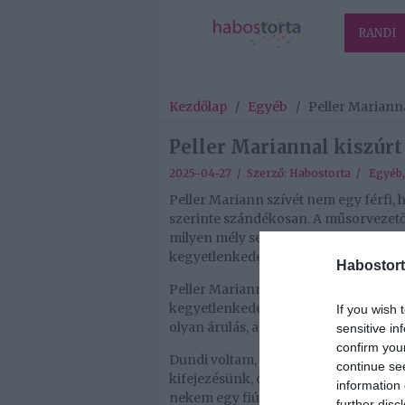
RANDI
Kezdőlap
/
Egyéb
/
Peller Marianna
Peller Mariannal kiszúrt
2025-04-27 / Szerző:
Habostorta
/
Egyéb
Peller Mariann szívét nem egy férfi, 
szerinte szándékosan. A műsorvezető
milyen mély sebet hagyott benne az á
kegyetlenkedés már gyerekkoruktól b
Habostort
Peller Mariann egy fájdalmas történe
kegyetlenkedés volt a téma. A csinos
If you wish 
olyan árulás, amely nemcsak a szerele
sensitive in
confirm you
Dundi voltam, fogszabályzós… Az iskol
continue se
kifejezésünk, de akkor ilyen nem volt
information 
nekem egy fiú, ám az egyik legkedves
further disc