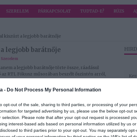
SZERELEM
PÁRKAPCSOLAT
TUDTAD-E?
RÚZS
A
l kiszúrt a legjobb barátnője
 a legjobb barátnője
HIRD
,
Szerelem
hanem a legjobb barátnője törte össze, ráadásul
 az RTL Fókusz műsorában beszélt őszintén arról,
rulás. Mariann szerint a nők közötti versengés és
eléjük van kódolva.
a -
Do Not Process My Personal Information
tet osztott meg az RTL Fókuszban, ahol a nők közötti
 műsorvezető elárulta, őt is mélyen megsebezte egy
to opt-out of the sale, sharing to third parties, or processing of your per
mről, hanem a barátságról is szólt.
formation for targeted advertising by us, please use the below opt-out s
r selection. Please note that after your opt-out request is processed y
án belüli bullyingot éltem át, amire már van egy
eing interest-based ads based on personal information utilized by us or
. A középiskolában volt olyan élményem, hogy tetszett
disclosed to third parties prior to your opt-out. You may separately opt-
ebb barátnőm jött össze vele
losure of your personal information by third parties on the IAB’s list of