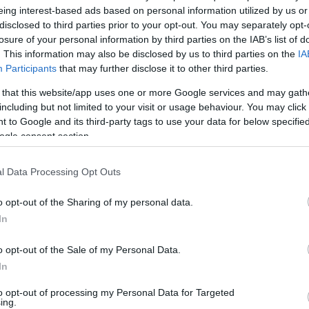
on intenzív időszakok.
eing interest-based ads based on personal information utilized by us or
disclosed to third parties prior to your opt-out. You may separately opt-
, de persze, nagyon hiányzik, és iszonyatosan várom
losure of your personal information by third parties on the IAB’s list of
. This information may also be disclosed by us to third parties on the
IA
Participants
that may further disclose it to other third parties.
 that this website/app uses one or more Google services and may gath
érzik, milyen erős a kapcsolatuk, és ez a távházasság
including but not limited to your visit or usage behaviour. You may click 
, valamint mindketten karrieristák, ezért
 to Google and its third-party tags to use your data for below specifi
, hogy a másiknak mi a jó.
ogle consent section.
lcsönös a rajongásunk. A férjem érzi, hogy mitől
s foglalkoztatnak. Pontosan tudja, hogy határozott,
l Data Processing Opt Outs
nincs az a projekt, amit ne vinne sikerre.
o opt-out of the Sharing of my personal data.
In
lálta meg az álomotthonát, a felújítás pedig Orosz
, hogy a férje mindent rábízott, ő pedig nagyon élvezi
o opt-out of the Sale of my Personal Data.
rjének eláll a lélegzete, ha meglátja majd a közös
In
to opt-out of processing my Personal Data for Targeted
ing.
Pinterest