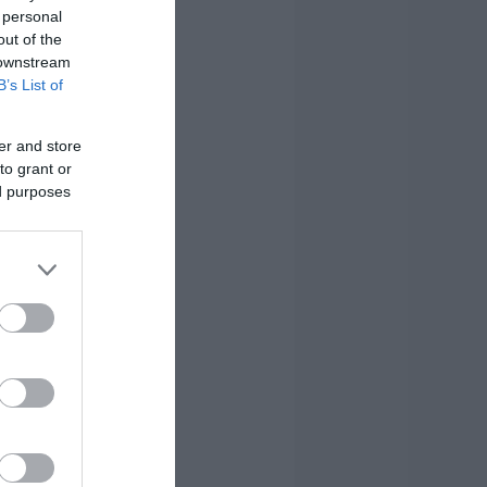
 personal
out of the
 downstream
B’s List of
er and store
to grant or
ed purposes