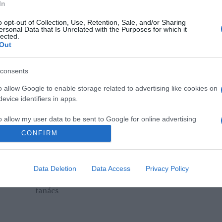
In
o opt-out of Collection, Use, Retention, Sale, and/or Sharing
,
távkapcsolat
,
álomotthon
,
felújítás
,
Badacsony
ersonal Data that Is Unrelated with the Purposes for which it
lected.
Out
Következő bejegyzés
consents
o allow Google to enable storage related to advertising like cookies on
evice identifiers in apps.
o allow my user data to be sent to Google for online advertising
s.
CONFIRM
2026-08-05.
2026-08-05.
to allow Google to send me personalized advertising.
ányi
Hogyan élj együtt
Jegeskávé
nak a
egy érzelmileg
(Mogyorós-
Data Deletion
Data Access
Privacy Policy
o allow Google to enable storage related to analytics like cookies on
elérhetetlen
Kókuszos Hűsítő)
férfival? 8 szakértő
evice identifiers in apps.
tanács
o allow Google to enable storage related to functionality of the website