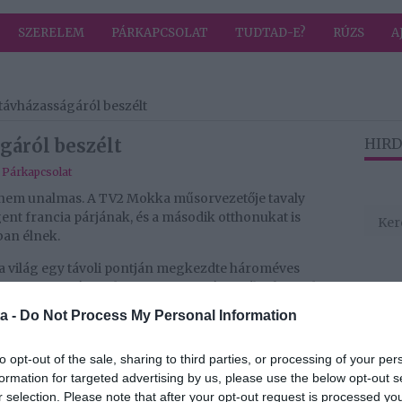
SZERELEM
PÁRKAPCSOLAT
TUDTAD-E?
RÚZS
A
távházasságáról beszélt
gáról beszélt
HIRD
,
Párkapcsolat
 nem unalmas. A TV2 Mokka műsorvezetője tavaly
ent francia párjának, és a második otthonukat is
an élnek.
a világ egy távoli pontján megkezdte hároméves
 évig tart, ezután pedig Magyarországon élünk majd
n megyünk majd ide-oda”
a -
Do Not Process My Personal Information
to opt-out of the sale, sharing to third parties, or processing of your per
ével nyár óta másfél, maximum kéthavonta
formation for targeted advertising by us, please use the below opt-out s
 úgy szervezik az életüket, hogy minél több időt
r selection. Please note that after your opt-out request is processed y