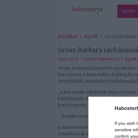
RANDI
Kezdőlap
/
Egyéb
/
Orosz Barbara 
Orosz Barbara távházassá
2024-01-25 / Szerző:
Habostorta
/
Egyéb
Orosz Barbara házasélete egyáltalán
háromszor is kimondta a boldogító ig
megtalálták, ám közben távházasságb
„A harmadik esküvőnk után a férjem 
kiküldetését. Ez még ugye, két és fél
ketten együtt. Itt lesz a bázis, inne
Habostort
– kezdte Orosz Barbara.
If you wish 
A műsorvezető kiemelte, hogy a férj
sensitive in
összehozzák a találkozást, és ilyenkor
confirm you