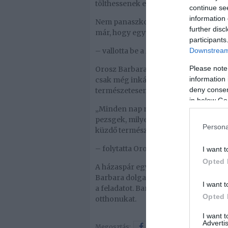
tölthessenek együtt, tehát ezek nagy
continue se
information 
Nem panaszkodom, mert ezt vállaltuk
further disc
már, hogy együtt éljünk
participants
– vallotta be a Mokka műsorvezetője.
Downstream 
Please note
Orosz Barbara hozzátette: mindketten 
information 
csak még inkább összekovácsolja őket
deny consent
természetesen tiszteletben tartják azt
in below Go
„Minden nap rengeteget beszélünk, kö
pezsgek, milyen kihívások vonzanak é
Persona
küzdő természet vagyok”
– folytatta Orosz Barbara, hozzátéve: 
I want t
Opted 
A házaspár egyébként Badacsonynál ta
Barbara dolga. A műsorvezető elárulta
I want t
a feladatot. Barbara reméli, hogy a fé
Opted 
otthonukat.
I want 
Advertis
Megosztás:
Facebook
Twitter