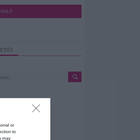
JÁNLÓ
ETÉS
sonal or
ection to
ou may