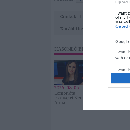
Opted 
I want t
Címkék:
házasság
,
Orosz Barbara
of my P
was col
Opted 
Korábbi bejegyzések
Google 
HASONLÓ BEJEGYZÉSEK
I want t
web or d
I want t
purpose
2026-08-06.
2026-08-06.
I want 
Lemondta
Kiderült Hor
esküvőjét Nemes
Juli kisbabájá
I want t
Anna
neme
web or d
I want t
or app.