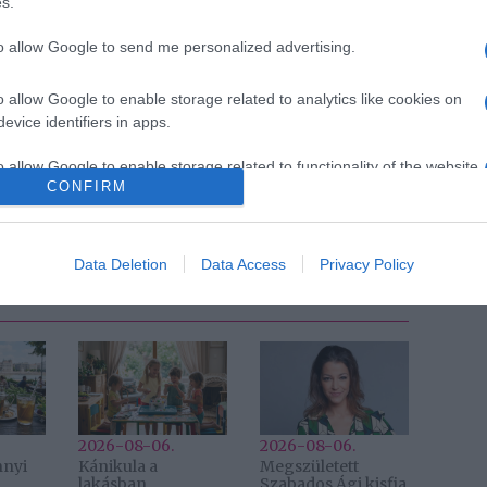
s.
to allow Google to send me personalized advertising.
o allow Google to enable storage related to analytics like cookies on
Pinterest
evice identifiers in apps.
o allow Google to enable storage related to functionality of the website
loom
,
Katy Perry
,
gyerekvállalás
CONFIRM
Következő bejegyzés
Data Deletion
Data Access
Privacy Policy
2026-08-06.
2026-08-06.
nnyi
Kánikula a
Megszületett
lakásban
Szabados Ági kisfia