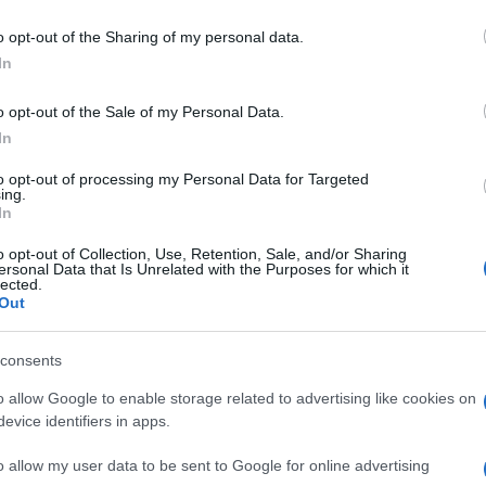
 egy komolyabb kapcsolatra, pedig márciusban még
o opt-out of the Sharing of my personal data.
rt még nem akart egy újabb házasságon gondolkodni.
In
bblépett és jegyben jár új szerelmével.
o opt-out of the Sale of my Personal Data.
In
to opt-out of processing my Personal Data for Targeted
ing.
In
o opt-out of Collection, Use, Retention, Sale, and/or Sharing
ersonal Data that Is Unrelated with the Purposes for which it
lected.
Out
consents
o allow Google to enable storage related to advertising like cookies on
evice identifiers in apps.
o allow my user data to be sent to Google for online advertising