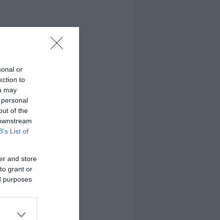
sonal or
ection to
ou may
 personal
out of the
 downstream
B’s List of
er and store
to grant or
ed purposes