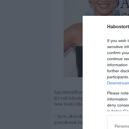
Habostort
If you wish 
sensitive in
confirm you
continue se
information 
further disc
participants
Downstream 
Egy interjúban árulta el, hogy több 
Please note
(6) volt feleségétől, Miranda Kerrtől 
information 
New York-i filmpremieren, hogy szer
deny consent
in below Go
- Igen, akarok. Találsz nekem valaki
gyerekeink legyenek? -kérdezett vis
Persona