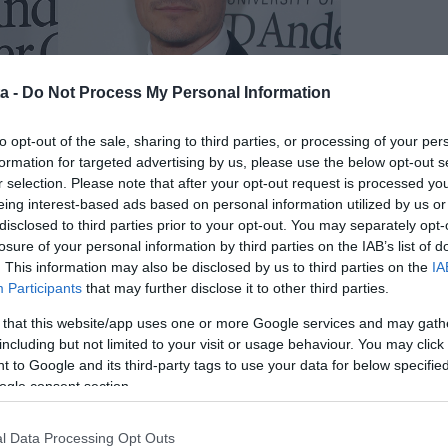
a -
Do Not Process My Personal Information
to opt-out of the sale, sharing to third parties, or processing of your per
formation for targeted advertising by us, please use the below opt-out s
r selection. Please note that after your opt-out request is processed y
eing interest-based ads based on personal information utilized by us or
disclosed to third parties prior to your opt-out. You may separately opt-
losure of your personal information by third parties on the IAB’s list of
. This information may also be disclosed by us to third parties on the
IA
Participants
that may further disclose it to other third parties.
gyerekre vágyik. Bloomnak már van egy gyereke, Flynn
 that this website/app uses one or more Google services and may gath
(34). A színészt egy hétéves kislány kérdezte meg egy
including but not limited to your visit or usage behaviour. You may click 
etne-e még több gyereket.
 to Google and its third-party tags to use your data for below specifi
ogle consent section.
t, aki nagyon aranyos, kedves és nagyszerű, hogy
sza Bloom.
l Data Processing Opt Outs