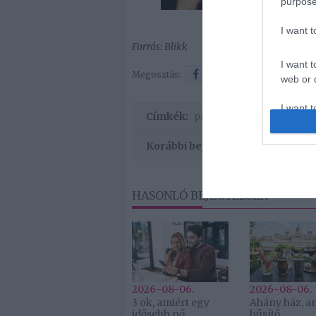
purpose
I want 
Forrás: Blikk
I want t
Megosztás:
Facebook
Twitter
web or d
I want t
Címkék:
párkapcsolat
,
Orlando B
or app.
Korábbi bejegyzések
HASONLÓ BEJEGYZÉSEK
2026-08-06.
2026-08-06.
3 ok, amiért egy
Ahány ház, a
idősebb nő
hűsítő