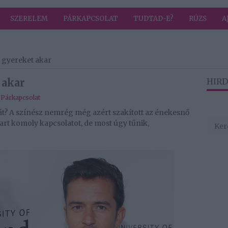
SZERELEM
PÁRKAPCSOLAT
TUDTAD-E?
RÚZS
A
 gyereket akar
 akar
HIRD
,
Párkapcsolat
át? A színész nemrég még azért szakított az énekesnő
art komoly kapcsolatot, de most úgy tűnik,