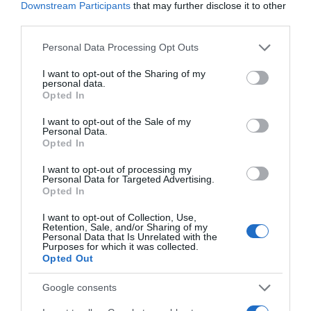
Downstream Participants
that may further disclose it to other
third parties.
Please note that this website/app uses one or more Google
Personal Data Processing Opt Outs
Liptai Claudia lett a negyedik, aki a nyáron az új
services and may gather and store information including but
vőlegényéről és új tévés szerződéséről szóló cikkekkel
not limited to your visit or usage behaviour. You may click to
I want to opt-out of the Sharing of my
personal data.
került fel legtöbbször a híroldalakra. A színésznő Szabó
grant or deny consent to Google and its third-party tags to
Opted In
Zsófi születendő gyermekével szerepelt a legtöbbször, ő
use your data for below specified purposes in below Google
lett az ötödik a listán, Ördög Nóra pedig a hatodik
consent section.
I want to opt-out of the Sale of my
legkeresettebb női celeb volt idehaza a nyáron, aki
Personal Data.
Opted In
leginkább új műsorával kapcsolatban szerepelt a
hírekben – derült ki a Habostorta.hu felméréséből.
I want to opt-out of processing my
Personal Data for Targeted Advertising.
A külföldi celebek körében a zeneipar tarolt a nyáron:
Opted In
Justin Bieber és Ariana Grande volt a legkeresettebb férfi
és női celeb a magyar interneten. A férfiaknál Harry
I want to opt-out of Collection, Use,
Retention, Sale, and/or Sharing of my
Stlyes végzett a második helyen, megelőzve a színész
Personal Data that Is Unrelated with the
Ashton Kutchert. A női celebeknél Rihanna és Katy Perry
Purposes for which it was collected.
Opted Out
fért fel a dobogóra.
Google consents
Megosztás:
Facebook
Twitter
Pinterest