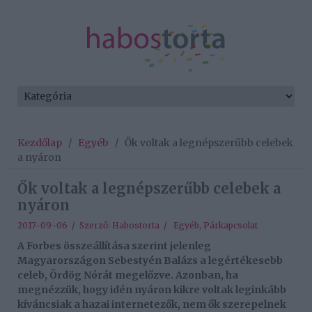
Kezdőlap
/
Egyéb
/
Ők voltak a legnépszerűbb celebek
a nyáron
Ők voltak a legnépszerűbb celebek a
nyáron
2017-09-06 / Szerző:
Habostorta
/
Egyéb
,
Párkapcsolat
A Forbes összeállítása szerint jelenleg
Magyarországon Sebestyén Balázs a legértékesebb
celeb, Ördög Nórát megelőzve. Azonban, ha
megnézzük, hogy idén nyáron kikre voltak leginkább
kíváncsiak a hazai internetezők, nem ők szerepelnek