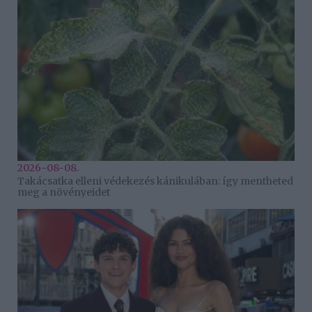
2026-08-08.
Takácsatka elleni védekezés kánikulában: így mentheted
meg a növényeidet