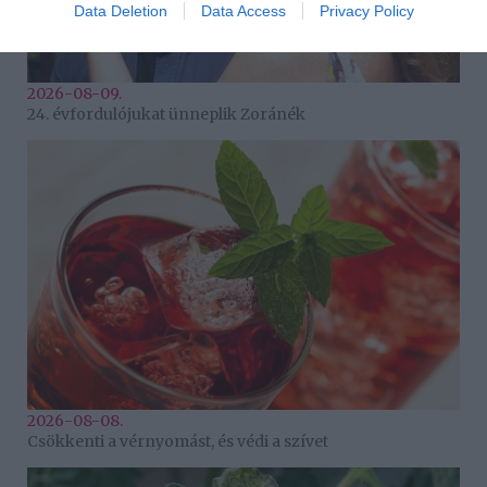
Data Deletion
Data Access
Privacy Policy
2026-08-09.
24. évfordulójukat ünneplik Zoránék
2026-08-08.
Csökkenti a vérnyomást, és védi a szívet