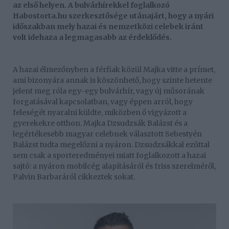
az első helyen. A bulvárhírekkel foglalkozó
Habostorta.hu szerkesztősége utánajárt, hogy a nyári
időszakban mely hazai és nemzetközi celebek iránt
volt idehaza a legmagasabb az érdeklődés.
A hazai élmezőnyben a férfiak közül Majka vitte a prímet,
ami bizonyára annak is köszönhető, hogy szinte hetente
jelent meg róla egy-egy bulvárhír, vagy új műsorának
forgatásával kapcsolatban, vagy éppen arról, hogy
feleségét nyaralni küldte, miközben ő vigyázott a
gyerekekre otthon. Majka Dzsudzsák Balázst és a
legértékesebb magyar celebnek választott Sebestyén
Balázst tudta megelőzni a nyáron. Dzsudzsákkal ezúttal
sem csak a sporteredményei miatt foglalkozott a hazai
sajtó: a nyáron mobilcég alapításáról és friss szerelméről,
Palvin Barbaráról cikkeztek sokat.