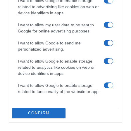
I want to allow Google to enable storage
related to advertising like cookies on web or
Címkék:
Justin Bieber
,
Rihanna
,
Szabó Zsófi
,
Liptai
device identifiers in apps.
Claudia
,
Katy Perry
,
Palvin Barbara
,
Hosszú
Katinka
,
Ördög Nóra
,
Rubint Réka
,
Majka
,
Aleska
,
I want to allow my user data to be sent to
Ariana Grande
,
Dzsudzsák Balázs
,
Ashton Kutcher
,
Google for online advertising purposes.
Sebestyén Balázs
,
Harry Stlyes
I want to allow Google to send me
Korábbi bejegyzések
Következő bejegyzés
personalized advertising.
I want to allow Google to enable storage
related to analytics like cookies on web or
HASONLÓ BEJEGYZÉSEK
device identifiers in apps.
I want to allow Google to enable storage
related to functionality of the website or app.
CONFIRM