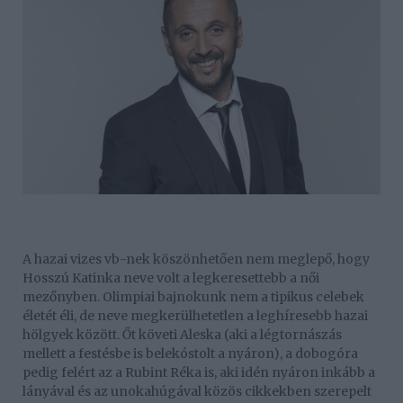
A hazai vizes vb-nek köszönhetően nem meglepő, hogy
Hosszú Katinka neve volt a legkeresettebb a női
mezőnyben. Olimpiai bajnokunk nem a tipikus celebek
életét éli, de neve megkerülhetetlen a leghíresebb hazai
hölgyek között. Őt követi Aleska (aki a légtornászás
mellett a festésbe is belekóstolt a nyáron), a dobogóra
pedig felért az a Rubint Réka is, aki idén nyáron inkább a
lányával és az unokahúgával közös cikkekben szerepelt