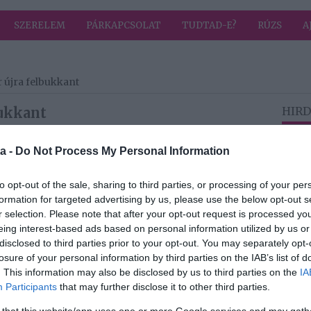
SZERELEM
PÁRKAPCSOLAT
TUDTAD-E?
RÚZS
A
 újra felbukkant
bukkant
HIRD
Randi
a -
Do Not Process My Personal Information
dor a TV2 Szerencsekerék című műsorában tekintett
ő dologba avatta be a nézőket és a játékosokat.
to opt-out of the sale, sharing to third parties, or processing of your per
 első Nagy Ő, vagyis Noszály Sándor a kereskedelmi
formation for targeted advertising by us, please use the below opt-out s
csekerékben Kasza Tibi faggatta őt, aki arra volt
r selection. Please note that after your opt-out request is processed y
el ezelőtti a mai műsorformátumtól.
eing interest-based ads based on personal information utilized by us or
disclosed to third parties prior to your opt-out. You may separately opt-
ow a kezdetekkor bejárta a világot, közel 20 országban
losure of your personal information by third parties on the IAB’s list of
apság inkább országon belül mozog – mondta Noszály
. This information may also be disclosed by us to third parties on the
IA
Participants
that may further disclose it to other third parties.
tett a vetélkedőműsorban ráismerni: szakállt
 that this website/app uses one or more Google services and may gath