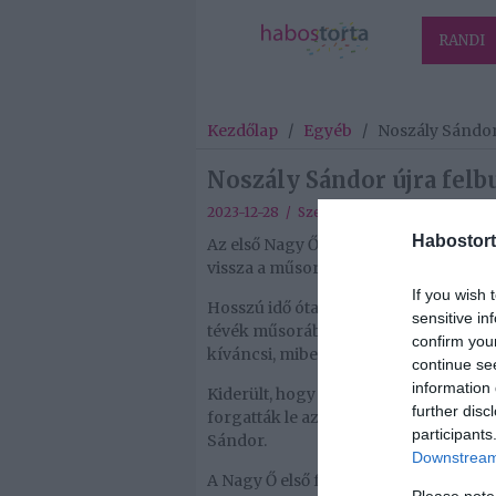
RANDI
Kezdőlap
/
Egyéb
/
Noszály Sándor
Noszály Sándor újra fel
2023-12-28 / Szerző:
Habostorta
/
Egyéb
,
Habostort
Az első Nagy Ő sztárja, Noszály Sán
vissza a műsor kezdeteire: egy meglep
If you wish 
Hosszú idő óta először bukkant fel az
sensitive in
tévék műsorában. A TV2-n futó Szeren
confirm you
kíváncsi, miben különbözik az 20 évv
continue se
information 
Kiderült, hogy párválasztó valóságsh
further disc
forgatták le az epizódjait, míg man
participants
Sándor.
Downstream 
A Nagy Ő első férfisztárjára alig lehe
Please note