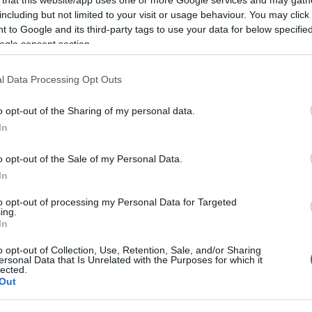
including but not limited to your visit or usage behaviour. You may click 
 to Google and its third-party tags to use your data for below specifi
Pinterest
ogle consent section.
l Data Processing Opt Outs
or
,
média
,
A Nagy Ő
,
sármosság
o opt-out of the Sharing of my personal data.
Következő bejegyzés
In
o opt-out of the Sale of my Personal Data.
In
to opt-out of processing my Personal Data for Targeted
ing.
In
o opt-out of Collection, Use, Retention, Sale, and/or Sharing
2026-08-07.
2026-08-07.
ersonal Data that Is Unrelated with the Purposes for which it
lloumis
Mi a teendő, ha
Koltai Róbert
lected.
lábgörcsöt kapsz?
életükről mesélt
Out