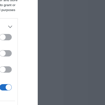
to grant or
ed purposes