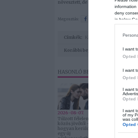
növesztett, de a sármja megmaradt.
information 
deny consent
Megosztás:
Facebook
Twitter
in below Go
Persona
Címkék:
Kasza Tibi
,
Noszály Sánd
I want t
Korábbi bejegyzések
Opted 
I want t
HASONLÓ BEJEGYZÉSEK
Opted 
I want 
Advertis
Opted 
I want t
2026-08-07.
2026-08-07.
of my P
Túlzott félelem a
Grillezett ha
was col
közös jövőtől –
cukkinis
Opted 
hogyan kerüld el
tésztasaláta
egy új