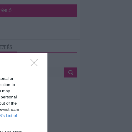
JÁNLÓ
ETÉS
sonal or
ection to
ou may
 personal
out of the
 downstream
B’s List of
er and store