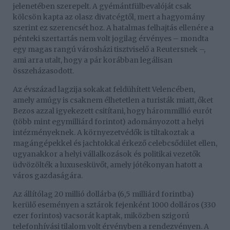
jelenetében szerepelt. A gyémántfülbevalóját csak
kölcsön kapta az olasz divatcégtől, mert a hagyomány
szerint ez szerencsét hoz. A hatalmas felhajtás ellenére a
pénteki szertartás nem volt jogilag érvényes – mondta
egy magas rangú városházi tisztviselő a Reutersnek –,
ami arra utalt, hogy a pár korábban legálisan
összeházasodott.
Az évszázad lagzija sokakat feldühített Velencében,
amely amúgy is csaknem élhetetlen a turisták miatt, őket
Bezos azzal igyekezett csitítani, hogy hárommillió eurót
(több mint egymilliárd forintot) adományozott a helyi
intézményeknek. A környezetvédők is tiltakoztak a
magángépekkel és jachtokkal érkező celebcsődület ellen,
ugyanakkor a helyi vállalkozások és politikai vezetők
üdvözölték a luxusesküvőt, amely jótékonyan hatott a
város gazdaságára.
Az állítólag 20 millió dollárba (6,5 milliárd forintba)
kerülő eseményen a sztárok fejenként 1000 dolláros (330
ezer forintos) vacsorát kaptak, miközben szigorú
telefonhívási tilalom volt érvényben a rendezvényen. A