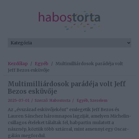
Kezdőlap
/
Egyéb
/
Multimilliárdosok parádéja volt
Jeff Bezos esküvője
Multimilliárdosok parádéja volt Jeff
Bezos esküvője
2025-07-01 / Szerző:
Habostorta
/
Egyéb
,
Szerelem
Az „évszázad esküvőjeként” emlegetik Jeff Bezos és
Lauren Sánchez háromnapos lagziját, amelyen Michelin-
csillagos ételeket tálaltak fel, habpartin mulatott a
násznép, köztük több sztárral, mint amennyi egy Oscar-
gálán megfordul.