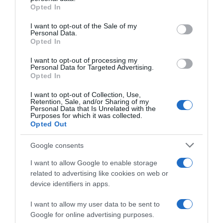
grant or deny consent to Google and its third-party tags to
Opted In
Bezos meghívta techmilliárdos kollégáit is. Bill Gates – a
use your data for below specified purposes in below Google
Microsoft 69 éves alapítója – lezser, fekete pólóban és
consent section.
I want to opt-out of the Sale of my
rövidnadrágban érkezett Velencébe a 62 éves
Personal Data.
barátnőjével, Paula Hurddal, de az esküvőre már elegáns
Opted In
öltönyben lépett be. Felkerült a vendéglistára az OpenAI
alapítója, Sam Altman is annak ellenére, hogy még „új
I want to opt-out of processing my
Personal Data for Targeted Advertising.
fiú” a techmogulok között. Mellettük Ted Sarandos, a
Opted In
Netflix társ-vezérigazgatója szegénylegénynek tűnik
„alig” 200 millió dolláros (65 milliárd forintos)
I want to opt-out of Collection, Use,
Retention, Sale, and/or Sharing of my
vagyonával. Természetesen jelen volt Miguel Bezos, a
Personal Data that Is Unrelated with the
vőlegény – szintén multimilliárdos – nevelőapja is, aki az
Purposes for which it was collected.
1990-es évek közepén pénzt adott.
Opted Out
Google consents
Megosztás:
Facebook
Twitter
Pinterest
I want to allow Google to enable storage
related to advertising like cookies on web or
Címkék:
sztárok
,
Jeff Bezos
,
alomeskuvo
,
Velence
device identifiers in apps.
Korábbi bejegyzések
Következő bejegyzés
I want to allow my user data to be sent to
Google for online advertising purposes.