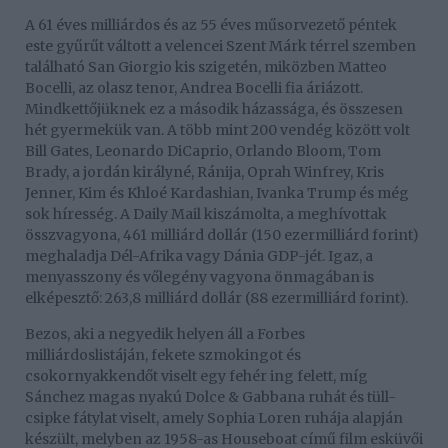
A 61 éves milliárdos és az 55 éves műsorvezető péntek
este gyűrűt váltott a velencei Szent Márk térrel szemben
található San Giorgio kis szigetén, miközben Matteo
Bocelli, az olasz tenor, Andrea Bocelli fia áriázott.
Mindkettőjüknek ez a második házassága, és összesen
hét gyermekük van. A több mint 200 vendég között volt
Bill Gates, Leonardo DiCaprio, Orlando Bloom, Tom
Brady, a jordán királyné, Ránija, Oprah Winfrey, Kris
Jenner, Kim és Khloé Kardashian, Ivanka Trump és még
sok híresség. A Daily Mail kiszámolta, a meghívottak
össz­vagyona, 461 milliárd dollár (150 ezermilliárd forint)
meghaladja Dél-Afrika vagy Dánia GDP-jét. Igaz, a
menyasszony és vőlegény vagyona önmagában is
elképesztő: 263,8 milliárd dollár (88 ezermilliárd forint).
Bezos, aki a negyedik helyen áll a Forbes
milliárdoslistáján, fekete szmokingot és
csokornyakkendőt viselt egy fehér ing felett, míg
Sánchez magas nyakú Dolce & Gabbana ruhát és tüll-
csipke fátylat viselt, amely Sophia Loren ruhája alapján
készült, melyben az 1958-as Houseboat című film esküvői