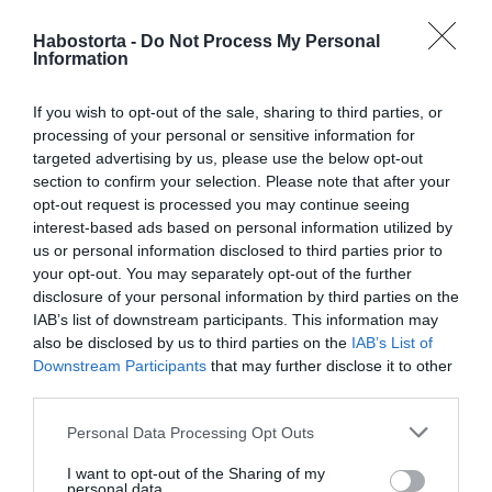
vendégektől nem is került ki fotó a lagziról, de a
lesifotósok serege ezernyi képpel árasztotta el a
Habostorta -
Do Not Process My Personal
Information
világsajtót. Ezekből úgy tűnik, mintha nem is a pár lett
volna a főszereplő.
If you wish to opt-out of the sale, sharing to third parties, or
A barátnőjével, Gayle Kinggel érkező 71 éves tévés
processing of your personal or sensitive information for
műsorvezető, Oprah Winfrey például már új, karcsúbb
targeted advertising by us, please use the below opt-out
alakjával villogott, míg az amerikaifoci-legenda, Tom
section to confirm your selection. Please note that after your
Brady kínosan ügyelt rá, nehogy összefusson volt
opt-out request is processed you may continue seeing
barátnőjével, Brooks Na­derrel, aki szintén a meghívottak
interest-based ads based on personal information utilized by
között volt. Az 50 éves Leonardo DiCaprio – mintha
us or personal information disclosed to third parties prior to
szégyellte volna, hogy hova keveredett – egész hétvégén
your opt-out. You may separately opt-out of the further
fekete sapkával takarta el az arcát, miközben 27 éves,
disclosure of your personal information by third parties on the
gyönyörű barátnője, Vittoria Ceretti ragyogott az oldalán.
IAB’s list of downstream participants. This information may
Az esküvő jó alkalom volt a realitycsalád, a Kardashianok
also be disclosed by us to third parties on the
IAB’s List of
számára egy nagy, közös felvonulásra. A nővérek: Kim,
Downstream Participants
that may further disclose it to other
Khloé, Kendall és Kylie szokásukhoz híven rengeteget
third parties.
pózoltak az olasz várost díszletként használva az újabb
szelfiposztokhoz. Nem mellesleg rengeteg pénzt
Please note that this website/app uses one or more Google
Personal Data Processing Opt Outs
hagytak a város boltjaiban, mivel ott ünnepelték ­Khloé 41.
services and may gather and store information including but
születésnapját.
not limited to your visit or usage behaviour. You may click to
I want to opt-out of the Sharing of my
personal data.