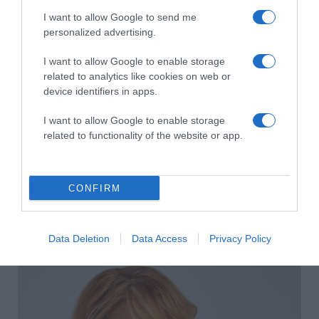
HASONLÓ BEJEGYZÉSEK
I want to allow Google to send me
personalized advertising.
I want to allow Google to enable storage
related to analytics like cookies on web or
device identifiers in apps.
I want to allow Google to enable storage
related to functionality of the website or app.
CONFIRM
2026-08-10.
Data Deletion
Data Access
Privacy Policy
Lola őszinte vallomása az Anyaságról