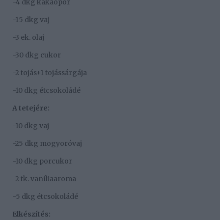
-4 dkg kakaópor
-15 dkg vaj
-3 ek. olaj
-30 dkg cukor
-2 tojás+1 tojássárgája
-10 dkg étcsokoládé
A tetejére:
-10 dkg vaj
-25 dkg mogyoróvaj
-10 dkg porcukor
-2 tk. vaníliaaroma
-5 dkg étcsokoládé
Elkészítés: