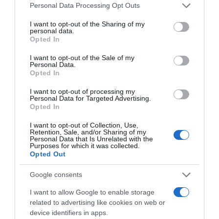
Please note that this website/app uses one or more Google
Personal Data Processing Opt Outs
services and may gather and store information including but
Címkék:
recept
,
süti
,
brownie
,
mogyoró
not limited to your visit or usage behaviour. You may click to
I want to opt-out of the Sharing of my
personal data.
grant or deny consent to Google and its third-party tags to
Opted In
Korábbi bejegyzések
Következő bejegyzés
use your data for below specified purposes in below Google
consent section.
I want to opt-out of the Sale of my
Personal Data.
Opted In
HASONLÓ BEJEGYZÉSEK
I want to opt-out of processing my
Personal Data for Targeted Advertising.
Opted In
I want to opt-out of Collection, Use,
Retention, Sale, and/or Sharing of my
Personal Data that Is Unrelated with the
Purposes for which it was collected.
Opted Out
Google consents
I want to allow Google to enable storage
related to advertising like cookies on web or
device identifiers in apps.