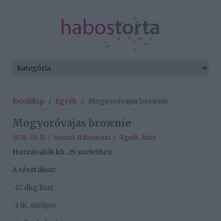
Kezdőlap
/
Egyéb
/
Mogyoróvajas brownie
Mogyoróvajas brownie
2026-01-11 / Szerző:
Habostorta
/
Egyéb
,
Rúzs
Hozzávalók kb. 25 szelethez
A tésztához:
-12 dkg liszt
-1 tk. sütőpor