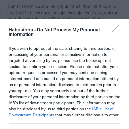
A sütőt 180
-ra el
ő
meleg
í
tj
ü
k. Kib
é
lel
ü
nk s
ü
t
ő
pap
í
rral
℃
egy 23x23 cm-es tepsit. A vajat
é
s olajat
é
s 10 dkg cukrot
megolvasztunk a t
ű
z f
ö
l
ö
tt. K
ö
zben a toj
á
sokat, a
toj
á
ss
á
rg
á
j
á
t
é
s a marad
é
k 20 dkg cukrot felverj
ü
k.
Habostorta -
Do Not Process My Personal
Information
A lisztet elkeverjük a sütőporral, a kakaóporral, egy csipet
sóval, majd hozzáadjuk a vajas masszához. A csokoládét
összevagdaljuk, a masszába szórjuk, és a formába
If you wish to opt-out of the sale, sharing to third parties, or
simítjuk. A sütőben 25 percig sütjük. Ne tovább, mert a
processing of your personal or sensitive information for
tészta túlzottan kiszárad! Hagyjuk kihűlni.
targeted advertising by us, please use the below opt-out
section to confirm your selection. Please note that after your
A tetejére a vajat összedolgozzuk a mogyoróvajjal, a
opt-out request is processed you may continue seeing
porcukorral, a vaníliaaromával. A tésztára kenjük, és 1
interest-based ads based on personal information utilized by
órára behűtjük. Végül megolvasztjuk a csokoládét, és a
us or personal information disclosed to third parties prior to
krémre csorgatjuk.
your opt-out. You may separately opt-out of the further
disclosure of your personal information by third parties on the
Munka: kb. 45 perc
IAB’s list of downstream participants. This information may
Fogyasztható: kb. 3 óra múlva
also be disclosed by us to third parties on the
IAB’s List of
Downstream Participants
that may further disclose it to other
third parties.
Megosztás:
Facebook
Twitter
Pinterest