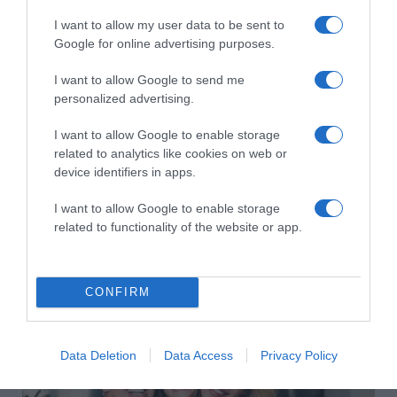
2026-08-10.
Hogyan keltsd fel a figyelmet a társkereső profiloddal?
I want to allow my user data to be sent to
Google for online advertising purposes.
I want to allow Google to send me
personalized advertising.
I want to allow Google to enable storage
related to analytics like cookies on web or
device identifiers in apps.
I want to allow Google to enable storage
related to functionality of the website or app.
2026-08-10.
Így készíts bélbarát, szuperlaktató reggelit
CONFIRM
Data Deletion
Data Access
Privacy Policy