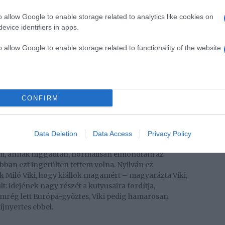
o allow Google to enable storage related to analytics like cookies on
evice identifiers in apps.
o allow Google to enable storage related to functionality of the website
oria) által megosztott bejegyzés
in, és várta a boldogságot, hanem mindent megtett
i életében fontos a pozitivitás, hiszen komoly harcot
CONFIRM
g és lelkileg is. Hiszek a spirituális dolgokban, s
zem tudatosan élni. Ehhez az is kellett, hogy kizárjam
Data Deletion
Data Access
Privacy Policy
gyenes embernek tartom magam, így akiről úgy
em, annak higgadtan, normálisan elmondtam az
bban ezt ingerülten tettem volna. Nyilván ez
k Miló Viki, hogy kiállok magamért – magyarázta Viki,
lt: idejének nagy részét a kutyusaira fordítja,
nemrég lett Európa-győztes, Viki pedig hamarosan
íjnyertes ebbel.