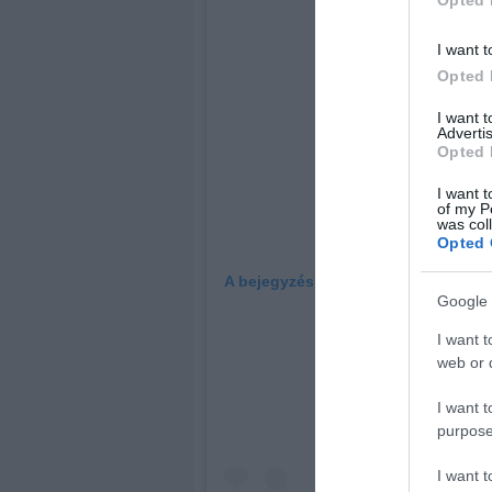
Opted 
I want t
Opted 
I want 
Advertis
Opted 
I want t
of my P
was col
Opted 
A bejegyzés megtekintése az Insta
Google 
I want t
web or d
I want t
purpose
I want 