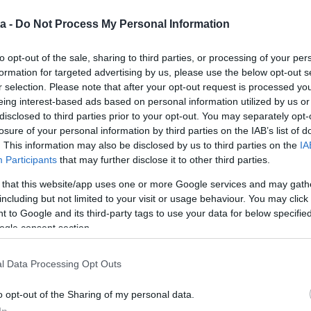
a -
Do Not Process My Personal Information
testi és lelki fejlődésére fordította, és most lubickol az
to opt-out of the sale, sharing to third parties, or processing of your per
ttal örvendeztette meg a követőit és a Blikk olvasóit,
formation for targeted advertising by us, please use the below opt-out s
levegő.
r selection. Please note that after your opt-out request is processed y
lt munkám két évig, de most egyre többen jönnek
eing interest-based ads based on personal information utilized by us or
Büszke vagyok arra, hogy szeretnek a tanítványaim.
disclosed to third parties prior to your opt-out. You may separately opt-
 Most boldog vagyok és elégedett – árulta el az
losure of your personal information by third parties on the IAB’s list of
, egy valami hiányzik belőle: a szerelem.
. This information may also be disclosed by us to third parties on the
IA
Participants
that may further disclose it to other third parties.
 az is alakulóban van, ma éppen randim lesz, már
 that this website/app uses one or more Google services and may gath
komolyra fordította a szót. – Hiányzik az életemből
including but not limited to your visit or usage behaviour. You may click 
l összekötni az életem. Persze, egyedül is megállom a
 to Google and its third-party tags to use your data for below specifi
em, de osztoznék a boldogságon – magyarázta a
ogle consent section.
l Data Processing Opt Outs
o opt-out of the Sharing of my personal data.