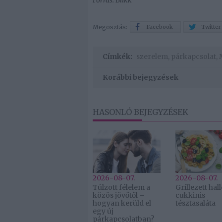
Forrás: Blikk
Megosztás:
Facebook
Twitter
Címkék:
szerelem
,
párkapcsolat
,
Korábbi bejegyzések
HASONLÓ BEJEGYZÉSEK
2026-08-07.
2026-08-07.
Túlzott félelem a
Grillezett ha
közös jövőtől –
cukkinis
hogyan kerüld el
tésztasaláta
egy új
párkapcsolatban?