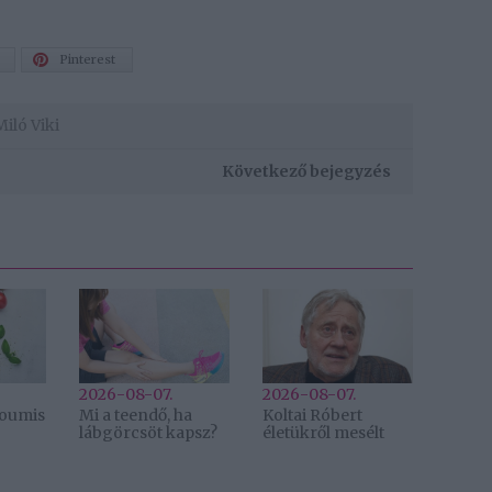
Pinterest
Miló Viki
Következő bejegyzés
2026-08-07.
2026-08-07.
lloumis
Mi a teendő, ha
Koltai Róbert
lábgörcsöt kapsz?
életükről mesélt