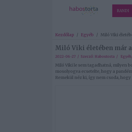
RANDI
Kezdőlap
/
Egyéb
/
Miló Viki élet
Miló Viki életében már 
2022-06-27 / Szerző:
Habostorta
/
Egyéb
Miló Viki le sem tagadhatná, milyen b
mosolyogva ecsetelte, hogy a pandémi
Remekül néz ki, így nem csoda, hogy a