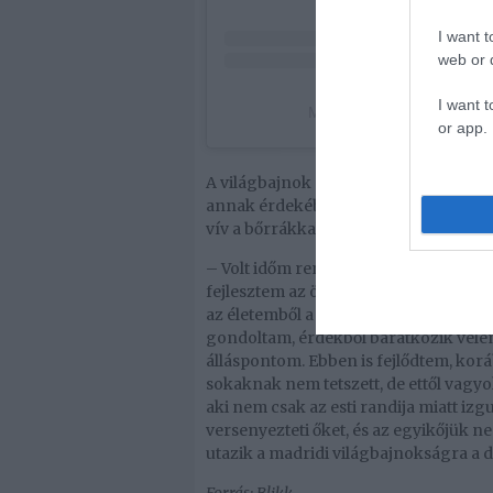
I want t
web or d
I want t
Miló Viktória (@milo_vikt
or app.
A világbajnok nem csak ült a babérja
annak érdekében, hogy jól legyen. Vik
vív a bőrrákkal is.
– Volt időm rendbe tenni magam testile
fejlesztem az önbizalmamat is. Igyeks
az életemből a negatív embereket. E
gondoltam, érdekből barátkozik vel
álláspontom. Ebben is fejlődtem, korá
sokaknak nem tetszett, de ettől vagyo
aki nem csak az esti randija miatt izgu
versenyezteti őket, és az egyikőjük 
utazik a madridi világbajnokságra a d