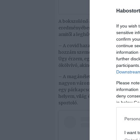
Habostort
A bokszolónő az elmúlt két évet a saját 
If you wish 
eredményében: olyan dögös fotósoroza
sensitive in
amitől a leghűvösebb napon is izzik a 
confirm you
– A covid hazavágott, hiszen nem vo
continue se
hozzám személyi és bokszedzésre is. 
information 
Úgy érzem, egyre stabilabb az életem.
further disc
ökölvívó, akinek az élete szinte teljes
participants
Downstream 
– A magánéletemről annyit, hogy már
Please note
nagyon várom – ujjongott Viki, majd 
information 
egy párkapcsolat, szeretném valakive
deny consent
helyem, világ életemben egyedül élt
in below Go
sportoló.
Persona
I want t