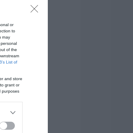
sonal or
ection to
ou may
 personal
out of the
 downstream
B’s List of
er and store
to grant or
ed purposes