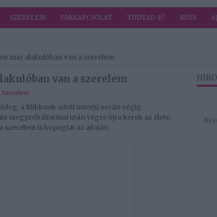
SZERELEM
PÁRKAPCSOLAT
TUDTAD-E?
RÚZS
A
ében már alakulóban van a szerelem
alakulóban van a szerelem
HIRD
,
Szerelem
oldog: a Blikknek adott interjú során végig
a megpróbáltatásai után végre újra kerek az élete.
 szerelem is kopogtat az ajtaján.