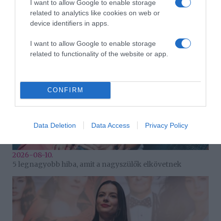
I want to allow Google to enable storage
2026-08-10.
related to analytics like cookies on web or
Így készíts bélbarát, szuperlaktató reggelit
device identifiers in apps.
I want to allow Google to enable storage
related to functionality of the website or app.
CONFIRM
Data Deletion
Data Access
Privacy Policy
2026-08-10.
5 legnagyobb hiba, amit a nagyszülők elkövetnek