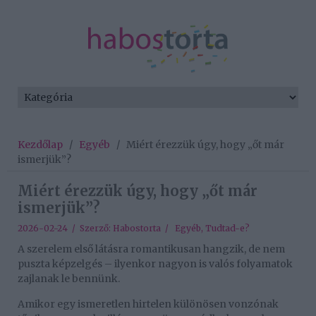
Kezdőlap
/
Egyéb
/
Miért érezzük úgy, hogy „őt már
ismerjük”?
Miért érezzük úgy, hogy „őt már
ismerjük”?
2026-02-24 / Szerző:
Habostorta
/
Egyéb
,
Tudtad-e?
A szerelem első látásra romantikusan hangzik, de nem
puszta képzelgés – ilyenkor nagyon is valós folyamatok
zajlanak le bennünk.
Amikor egy ismeretlen hirtelen különösen vonzónak