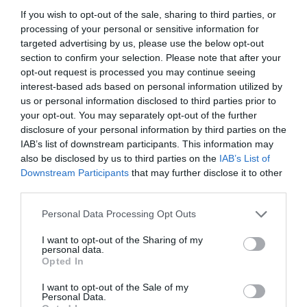
A szerelem első látásra tehát létező jelenség, de inkább
egy intenzív indítás, mint biztos végállomás. Hogy ebből
If you wish to opt-out of the sale, sharing to third parties, or
hosszú távú kapcsolat lesz-e, az már nem az első
processing of your personal or sensitive information for
pillanaton, hanem az utána következő beszélgetéseken,
targeted advertising by us, please use the below opt-out
találkozásokon és közös élményeken múlik.
section to confirm your selection. Please note that after your
opt-out request is processed you may continue seeing
interest-based ads based on personal information utilized by
Megosztás:
Facebook
Twitter
Pinterest
us or personal information disclosed to third parties prior to
your opt-out. You may separately opt-out of the further
disclosure of your personal information by third parties on the
Címkék:
szerelem
,
szakértők
,
agy
,
ismerős érzés
IAB’s list of downstream participants. This information may
also be disclosed by us to third parties on the
IAB’s List of
Korábbi bejegyzések
Következő bejegyzés
Downstream Participants
that may further disclose it to other
third parties.
Please note that this website/app uses one or more Google
HASONLÓ BEJEGYZÉSEK
Personal Data Processing Opt Outs
services and may gather and store information including but
not limited to your visit or usage behaviour. You may click to
I want to opt-out of the Sharing of my
personal data.
grant or deny consent to Google and its third-party tags to
Opted In
use your data for below specified purposes in below Google
consent section.
I want to opt-out of the Sale of my
Personal Data.