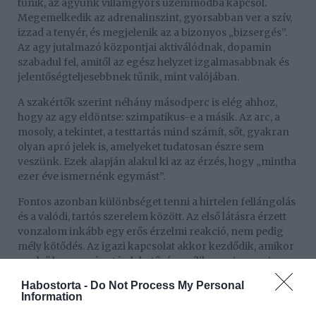
tűnik, az agyunk villámgyors üzemmódba kapcsol.
Megemelkedik az adrenalinszint, gyorsabban ver a szív,
izzad a tenyér, és megjelenik az a bizonyos „bizsergés”.
Az agy jutalmazó központjai aktiválódnak, dopamin
szabadul fel, amitől az egész helyzet izgalmasabbnak és
jelentőségteljesebbnek tűnik, mint valójában.
A szakértők szerint néhány másodperc is elég ahhoz,
hogy az agy eldöntse: szimpatikus-e a másik. Az arc, a
mosoly, a tekintet, a testtartás mind számít, sőt, gyakran
olyan apró jelek is, amelyeket tudatosan észre sem
veszünk. Ezek alapján alakul ki az az érzés, hogy „mintha
ezer éve ismernénk egymást”.
Fontos azonban különbséget tenni a hirtelen fellángolás
és a valódi, tartós szerelem között. Az első látásra érzett
vonzalom inkább egy erős érzelmi reakció, nem pedig
mély kötődés. Az igazi kapcsolat akkor kezdődik, amikor
az első benyomás után lehetőség nyílik megismerni a
másikat – hibáival, szokásaival, gondolkodásmódjával
Habostorta -
Do Not Process My Personal
együtt.
Information