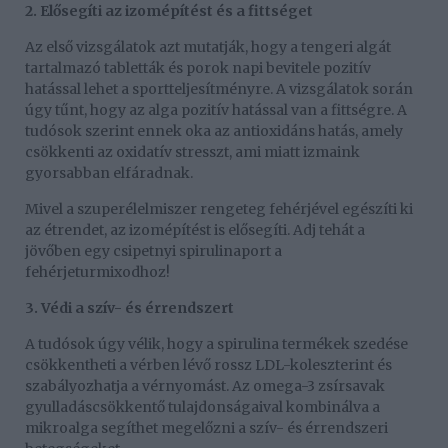
2. Elősegíti az izomépítést és a fittséget
Az első vizsgálatok azt mutatják, hogy a tengeri algát
tartalmazó tabletták és porok napi bevitele pozitív
hatással lehet a sportteljesítményre. A vizsgálatok során
úgy tűnt, hogy az alga pozitív hatással van a fittségre. A
tudósok szerint ennek oka az antioxidáns hatás, amely
csökkenti az oxidatív stresszt, ami miatt izmaink
gyorsabban elfáradnak.
Mivel a szuperélelmiszer rengeteg fehérjével egészíti ki
az étrendet, az izomépítést is elősegíti. Adj tehát a
jövőben egy csipetnyi spirulinaport a
fehérjeturmixodhoz!
3. Védi a szív- és érrendszert
A tudósok úgy vélik, hogy a spirulina termékek szedése
csökkentheti a vérben lévő rossz LDL-koleszterint és
szabályozhatja a vérnyomást. Az omega-3 zsírsavak
gyulladáscsökkentő tulajdonságaival kombinálva a
mikroalga segíthet megelőzni a szív- és érrendszeri