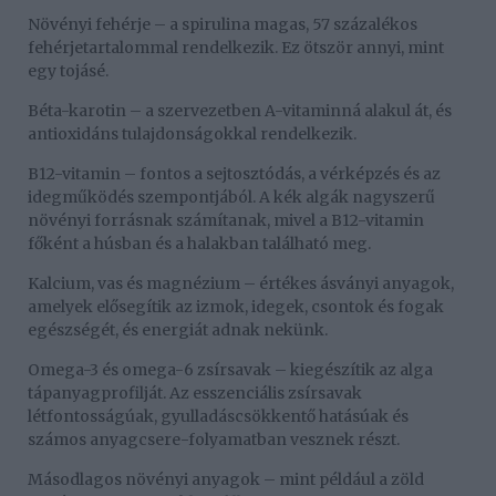
Növényi fehérje – a spirulina magas, 57 százalékos
fehérjetartalommal rendelkezik. Ez ötször annyi, mint
egy tojásé.
Béta-karotin – a szervezetben A-vitaminná alakul át, és
antioxidáns tulajdonságokkal rendelkezik.
B12-vitamin – fontos a sejtosztódás, a vérképzés és az
idegműködés szempontjából. A kék algák nagyszerű
növényi forrásnak számítanak, mivel a B12-vitamin
főként a húsban és a halakban található meg.
Kalcium, vas és magnézium – értékes ásványi anyagok,
amelyek elősegítik az izmok, idegek, csontok és fogak
egészségét, és energiát adnak nekünk.
Omega-3 és omega-6 zsírsavak – kiegészítik az alga
tápanyagprofilját. Az esszenciális zsírsavak
létfontosságúak, gyulladáscsökkentő hatásúak és
számos anyagcsere-folyamatban vesznek részt.
Másodlagos növényi anyagok – mint például a zöld