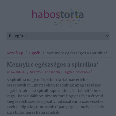
Kezdőlap
/
Egyéb
/
Mennyire egészséges a spirulina?
Mennyire egészséges a spirulina?
2024-09-02 / Szerző:
Habostorta
/
Egyéb
,
Tudtad-e?
A spirulina nagy mértékben tartalmaz értékes
összetevőket. Emiatt sokan fordulnak az egészséges
algát tartalmazó spirulinaporokhoz és -tablettákhoz
vagy -kapszulákhoz. Bizonyított, hogy az ilyen étrend-
kiegészítők szedése pozitív hatással van a szervezetre.
Ezek pedig a legfontosabb tápanyagok, amelyek a kék
alga különleges hatását adják: