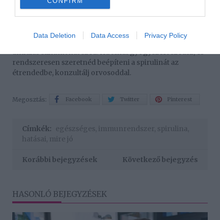
Emellett a spirulina fogyasztása allergiás reakciókhoz
CONFIRM
vezethet. Ráadásul az alga megköti a vasat, ami azt jelenti,
hogy gyakori fogyasztása vashiányhoz vezethet. A
fogyasztói tanácsadó központ szerint kölcsönhatások
Data Deletion
Data Access
Privacy Policy
léphetnek fel akkor is, ha vérhígítót vagy
antidiabetikumokat szed. Ha tehát gyógyszert szedsz, és
rendszeresen szeretnéd beépíteni a spirulinát az
étrendedbe, konzultálj orvosoddal.
Megosztás:
Facebook
Twitter
Pinterest
Címkék:
egészséges
,
immunrendszer
,
spirulina
,
hatásai
,
mire jó
Korábbi bejegyzések
Következő bejegyzés
HASONLÓ BEJEGYZÉSEK