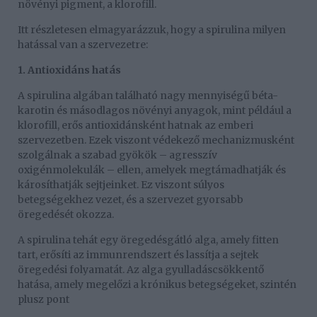
növényi pigment, a klorofill.
Itt részletesen elmagyarázzuk, hogy a spirulina milyen
hatással van a szervezetre:
1. Antioxidáns hatás
A spirulina algában található nagy mennyiségű béta-
karotin és másodlagos növényi anyagok, mint például a
klorofill, erős antioxidánsként hatnak az emberi
szervezetben. Ezek viszont védekező mechanizmusként
szolgálnak a szabad gyökök – agresszív
oxigénmolekulák – ellen, amelyek megtámadhatják és
károsíthatják sejtjeinket. Ez viszont súlyos
betegségekhez vezet, és a szervezet gyorsabb
öregedését okozza.
A spirulina tehát egy öregedésgátló alga, amely fitten
tart, erősíti az immunrendszert és lassítja a sejtek
öregedési folyamatát. Az alga gyulladáscsökkentő
hatása, amely megelőzi a krónikus betegségeket, szintén
plusz pont