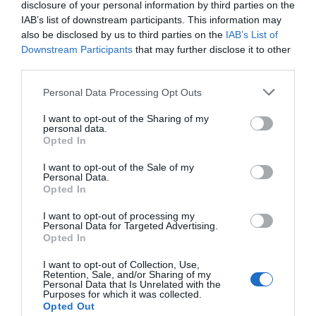
disclosure of your personal information by third parties on the
immunrendszert.
IAB’s list of downstream participants. This information may
6. Támogatja a fogyást
also be disclosed by us to third parties on the
IAB’s List of
Downstream Participants
that may further disclose it to other
Mivel a spirulina különösen sok fehérjét tartalmaz, az
third parties.
alga fokozza az anyagcserét, ami viszont segíti a fogyást.
Az alga csökkenti az étvágyat is, ami egyben megelőzi a
Please note that this website/app uses one or more Google
Personal Data Processing Opt Outs
sóvárgást. A spirulinában található omega-zsírsavak
services and may gather and store information including but
szintén anyagcsere-fokozó hatásúak.
not limited to your visit or usage behaviour. You may click to
I want to opt-out of the Sharing of my
personal data.
grant or deny consent to Google and its third-party tags to
Opted In
Hogyan kell szedni a „spirulina alga”
use your data for below specified purposes in below Google
szuperélelmiszert?
consent section.
I want to opt-out of the Sale of my
Personal Data.
A spirulinát a betakarítás után szárítják és alakítják át por
Opted In
állagúvá, és naponta bevehető por, kapszula vagy tabletta
formájában. A termékek kaphatók bioboltokban,
I want to opt-out of processing my
Personal Data for Targeted Advertising.
gyógyszertárakban vagy online. A zöld port gyakran
Opted In
adják más élelmiszerekhez, sőt, szépségápolási
termékekhez is.
I want to opt-out of Collection, Use,
Retention, Sale, and/or Sharing of my
Tippünk: Spirulina termékek vásárlásakor ügyeljünk
Personal Data that Is Unrelated with the
Purposes for which it was collected.
arra, hogy biominőséget vásároljunk. A tisztátalan
Opted Out
vizekből származó algák többet árthatnak, mint