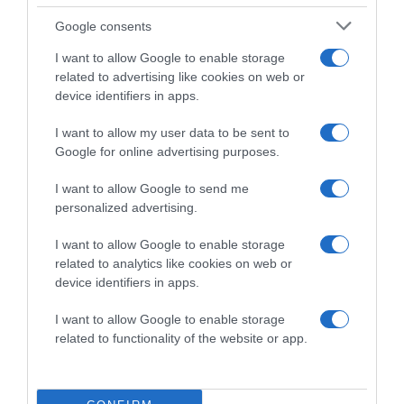
használhatnak a szervezetednek, mert legrosszabb
Google consents
esetben a vízből származó szennyeződések az algán
keresztül jutnak be az emberi szervezetbe.
I want to allow Google to enable storage
related to advertising like cookies on web or
Milyen íze van a spirulinának?
device identifiers in apps.
Az algának tengervíz szaga van, és eredetéből adódóan
I want to allow my user data to be sent to
enyhén halas íze lehet. Sokan ezért kapszula és préselt
Google for online advertising purposes.
tabletta formájában egészítik ki étrendjüket spirulinával,
amelyet gyorsan lenyelnek, és ezért alig van íze. A halas
I want to allow Google to send me
íz elfedésére a por turmixokba, müzlikbe és tálakba is
personalized advertising.
belekeverhető.
I want to allow Google to enable storage
Spirulina mellékhatások: a spirulina árthat is?
related to analytics like cookies on web or
Mint minden élelmiszer esetében, a túlzott fogyasztás
device identifiers in apps.
nem ajánlott. A fogyasztói tanácsadó központ arra is
figyelmeztet, hogy a nehézfémekkel, PAH-okkal és
I want to allow Google to enable storage
toxinokkal való szennyeződés is lehetséges. Ezért az
related to functionality of the website or app.
élelmiszerek vásárlásakor figyelni kell a minőségi
címkékre.