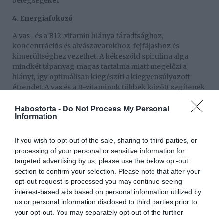
betegségeket
4. Energiafokozó
A vas- és a B12-vitamin hiánya fáradtsághoz,
koncentrációs és alvászavarokhoz, fejfájáshoz és
kimerültséghez vezethet. A kékeszöld spirulina alga
mindkét tápanyag magas tartalma miatt megelőzi a
hiányt, így optimálisan kiegészíti a kiegyensúlyozott
étrendet. A vas és a B-vitaminok többek között segítenek
a vörösvértestek kialakításában, amelyek oxigénnel
látják el sejtjeinket és szerveinket, megelőzik a
Habostorta -
Do Not Process My Personal
Information
vérszegénységet és létfontosságúak energiaszintünk
szempontjából.
If you wish to opt-out of the sale, sharing to third parties, or
5. Csökkenti az allergiás reakciókat
processing of your personal or sensitive information for
targeted advertising by us, please use the below opt-out
Egy másik különleges hatás, hogy a spirulinakapszulák
section to confirm your selection. Please note that after your
és -porok szedése enyhítheti az allergiás tüneteket,
opt-out request is processed you may continue seeing
például a tüsszögést, az orrdugulást és a viszketést. Ezt
interest-based ads based on personal information utilized by
már az első vizsgálatok is megerősítették. Ennek oka az
us or personal information disclosed to third parties prior to
alga gyulladáscsökkentő hatása lehet, amely csökkenti az
your opt-out. You may separately opt-out of the further
allergiára jellemző gyulladást az orrban, és erősíti az