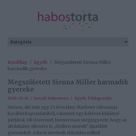
Kezdőlap
/
Egyéb
/
Megszületett Sienna Miller
harmadik gyereke
Megszületett Sienna Miller harmadik
gyereke
2026-05-14 / Szerző:
Habostorta
/
Egyéb
,
Párkapcsolat
Sienna, aki már egy 13 éves lány, Marlowe édesanyja
korábbi kapcsolatából, valamint egy kétéves kislányé
párjával, Oli Greennel, humorosan megjegyezte, hogy az
alváshiány ellenére is „őrülten szereti” újszülött
gyermekét. A kicsi nevének elárulása nélkül