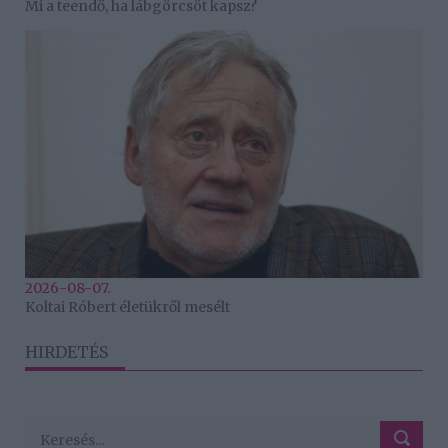
Mi a teendő, ha lábgörcsöt kapsz?
2026-08-07.
Koltai Róbert életükről mesélt
HIRDETÉS