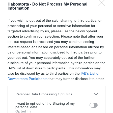
Habostorta -
Do Not Process My Personal
A hírességek körében az utóbbi időszakban több család
Information
is bővült. Cameron Diaz és Benji Madden harmadik
gyermeküket, egy kisfiút köszöntöttek, míg Rebel Wilson
If you wish to opt-out of the sale, sharing to third parties, or
és párja, Ramona Agruma második gyermekük
processing of your personal or sensitive information for
érkezését ünnepelték. A sport és a szórakoztatóipar
targeted advertising by us, please use the below opt-out
világában is több sztár, köztük Freddie Freeman, Sofia
section to confirm your selection. Please note that after your
Richie és Ellie Goulding, szintén új családtagokkal
opt-out request is processed you may continue seeing
gazdagodtak.
interest-based ads based on personal information utilized by
us or personal information disclosed to third parties prior to
Megosztás:
Facebook
Twitter
Pinterest
your opt-out. You may separately opt-out of the further
disclosure of your personal information by third parties on the
IAB’s list of downstream participants. This information may
Címkék:
Sienna Miller
,
anyaság
,
40 felett
,
gyermek
also be disclosed by us to third parties on the
IAB’s List of
születése
Downstream Participants
that may further disclose it to other
third parties.
Korábbi bejegyzések
Következő bejegyzés
Please note that this website/app uses one or more Google
Personal Data Processing Opt Outs
services and may gather and store information including but
not limited to your visit or usage behaviour. You may click to
I want to opt-out of the Sharing of my
HASONLÓ BEJEGYZÉSEK
personal data.
grant or deny consent to Google and its third-party tags to
Opted In