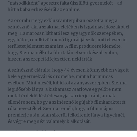
"másodikként" aposztrofálta újszülött gyermekét - ad
hírt a baba érkezéséről az eonline.
Az örömhírt egy exkluzív interjúban osztotta meg a
színésznő, aki a szakmai életében is izgalmas időszakot él
meg. Hamarosan látható lesz egy ügynök szerepében,
egy bátor, rendkívül menő figurát játszik, ami teljesen új
területet jelentett számára. A film producere kiemelte,
hogy Sienna nélkül a film talán el sem készült volna,
hiszen a szerepet kifejezetten neki írták.
A színésznő elárulta, hogy 44 évesen könnyebben vágott
bele a gyermekvárás örömeibe, mint a harmincas
éveiben. Mint meséli, lubickol az anyaszerepben. Sienna
legidősebb lánya, a kiskamasz Marlowe egyelőre nem
mutat érdeklődést édesanyja karrierje iránt, annak
ellenére sem, hogy a színésznő legújabb filmkarakterét
róla nevezték el. Sienna reméli, hogy a film májusi
premierje után talán sikerül felkeltenie lánya figyelmét,
és végre megnézi valamelyik alkotását.
Sztárcsemeték érkezése