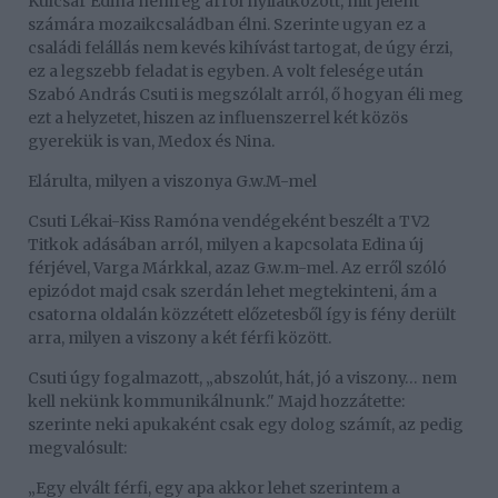
Kulcsár Edina nemrég arról nyilatkozott, mit jelent
számára mozaikcsaládban élni. Szerinte ugyan ez a
családi felállás nem kevés kihívást tartogat, de úgy érzi,
ez a legszebb feladat is egyben. A volt felesége után
Szabó András Csuti is megszólalt arról, ő hogyan éli meg
ezt a helyzetet, hiszen az influenszerrel két közös
gyerekük is van, Medox és Nina.
Elárulta, milyen a viszonya G.w.M-mel
Csuti Lékai-Kiss Ramóna vendégeként beszélt a TV2
Titkok adásában arról, milyen a kapcsolata Edina új
férjével, Varga Márkkal, azaz G.w.m-mel. Az erről szóló
epizódot majd csak szerdán lehet megtekinteni, ám a
csatorna oldalán közzétett előzetesből így is fény derült
arra, milyen a viszony a két férfi között.
Csuti úgy fogalmazott, „abszolút, hát, jó a viszony… nem
kell nekünk kommunikálnunk." Majd hozzátette:
szerinte neki apukaként csak egy dolog számít, az pedig
megvalósult:
„Egy elvált férfi, egy apa akkor lehet szerintem a