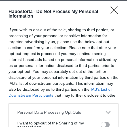
legboldogabb, amikor tudja, hogy a gyerekei szeretve
vannak. Akkor is, amikor nincsenek vele. Márk szereti a
Habostorta -
Do Not Process My Personal
gyerekeimet, és a gyerekeim is szeretik őt”
Information
– jelentette ki Ramónának Csuti.
If you wish to opt-out of the sale, sharing to third parties, or
Nemcsak Kulcsár Edinára, de az üzletemberre is rátalált
processing of your personal or sensitive information for
már a szerelem a három évvel ezelőtti válásuk óta. Ő
targeted advertising by us, please use the below opt-out
Sudár Bianka személyében találta meg az új párját, akivel
section to confirm your selection. Please note that after your
idén Valentin-napon is különleges helyre utaztak.
opt-out request is processed you may continue seeing
Korábban már Bianka is kifejtette, milyen a kapcsolata a
interest-based ads based on personal information utilized by
gyerekekkel.
us or personal information disclosed to third parties prior to
your opt-out. You may separately opt-out of the further
disclosure of your personal information by third parties on the
Megosztás:
Facebook
Twitter
Pinterest
IAB’s list of downstream participants. This information may
also be disclosed by us to third parties on the
IAB’s List of
Downstream Participants
that may further disclose it to other
Címkék:
család
,
gyerekek
,
Csuti
,
vélemény
,
G.w.M
,
third parties.
influenszer
Please note that this website/app uses one or more Google
Personal Data Processing Opt Outs
Korábbi bejegyzések
Következő bejegyzés
services and may gather and store information including but
not limited to your visit or usage behaviour. You may click to
I want to opt-out of the Sharing of my
personal data.