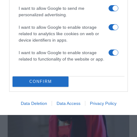
I want to allow Google to send me
personalized advertising.
I want to allow Google to enable storage
related to analytics like cookies on web or
device identifiers in apps.
I want to allow Google to enable storage
2026-08-09.
related to functionality of the website or app.
Ha izzadsz, erre a 3 létfontosságú elemre van szükség
CONFIRM
Data Deletion
Data Access
Privacy Policy