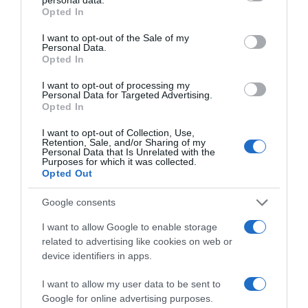
grant or deny consent to Google and its third-party tags to
Opted In
use your data for below specified purposes in below Google
HASONLÓ BEJEGYZÉSEK
consent section.
I want to opt-out of the Sale of my
Personal Data.
Opted In
I want to opt-out of processing my
Personal Data for Targeted Advertising.
Opted In
I want to opt-out of Collection, Use,
Retention, Sale, and/or Sharing of my
Personal Data that Is Unrelated with the
Purposes for which it was collected.
Opted Out
Google consents
2026-08-09.
I want to allow Google to enable storage
Citromos tiramisu recept limoncellóval
related to advertising like cookies on web or
device identifiers in apps.
I want to allow my user data to be sent to
Google for online advertising purposes.