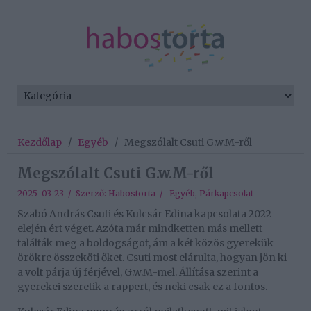
Kezdőlap
/
Egyéb
/
Megszólalt Csuti G.w.M-ről
Megszólalt Csuti G.w.M-ről
2025-03-23 / Szerző:
Habostorta
/
Egyéb
,
Párkapcsolat
Szabó András Csuti és Kulcsár Edina kapcsolata 2022
elején ért véget. Azóta már mindketten más mellett
találták meg a boldogságot, ám a két közös gyerekük
örökre összeköti őket. Csuti most elárulta, hogyan jön ki
a volt párja új férjével, G.w.M-mel. Állítása szerint a
gyerekei szeretik a rappert, és neki csak ez a fontos.