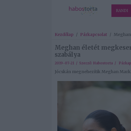
RANDI
Kezdőlap
/
Párkapcsolat
/
Meghan é
Meghan életét megkeserí
szabálya
2019-07-21 / Szerző:
Habostorta
/
Párkap
Jócskán megnehezítik Meghan Markle é