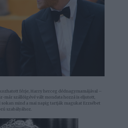
ozhatott férje, Harry herceg dédnagymamájával –
-már szállóigévé vált mondata hozzá is eljutott,
özül sokan mind a mai napig tartják magukat Erzsébet
orú szabályához.