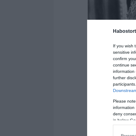
Habostort
If you wish 
sensitive in
confirm you
continue se
information 
further disc
participants
Downstream 
Please note
information 
deny consent
in below Go
Persona