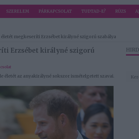
SZERELEM
PÁRKAPCSOLAT
TUDTAD-E?
RÚZS
A
letét megkeseríti Erzsébet királyné szigorú szabálya
ti Erzsébet királyné szigorú
HIRD
csolat
letét az anyakirályné sokszor ismételgetett szavai.