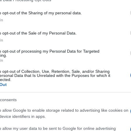
o opt-out of the Sharing of my personal data.
In
o opt-out of the Sale of my Personal Data.
ázkodj” – míg élt, az anyakirályné ezt mondogatta
In
egnének is tartania kell magát. Ám a brit uralkodói
ter úgy véli: ez az egy rövidke mondat, amit Erzsébet
to opt-out of processing my Personal Data for Targeted
 egykori színésznő életét különösen megnehezíti. A
ing.
In
p számos negatív kritikával illetik, s ez akkor sem
 beházasodott a királyi családba, vagy amikor
o opt-out of Collection, Use, Retention, Sale, and/or Sharing
os volt róla Wimbledonban akár csak egy képet is
ersonal Data that Is Unrelated with the Purposes for which it
lected.
Out
consents
o allow Google to enable storage related to advertising like cookies on
evice identifiers in apps.
o allow my user data to be sent to Google for online advertising