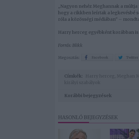
„Nagyon nehéz Meghannak a múltja mia
hogy a cikkben leírtak a legkevésbé s
róla a közösségi médiában” – mondta
Harry herceg egyébként korábban is 
Forrás: Blikk
Megosztás:
Facebook
Twitter
Címkék:
Harry herceg
,
Meghan M
királyi szabályok
Korábbi bejegyzések
HASONLÓ BEJEGYZÉSEK