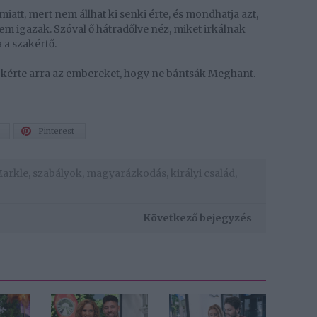
tt, mert nem állhat ki senki érte, és mondhatja azt,
em igazak. Szóval ő hátradőlve néz, miket irkálnak
 a szakértő.
kérte arra az embereket, hogy ne bántsák Meghant.
Pinterest
arkle
,
szabályok
,
magyarázkodás
,
királyi család
,
Következő bejegyzés