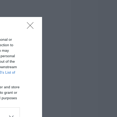
sonal or
ection to
ou may
 personal
out of the
 downstream
B’s List of
er and store
to grant or
ed purposes