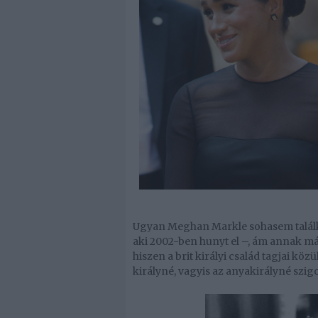
Ugyan Meghan Markle sohasem találk
aki 2002-ben hunyt el –, ám annak már
hiszen a brit királyi család tagjai k
királyné, vagyis az anyakirályné szig