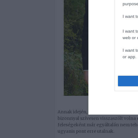
purpose
I want 
I want t
web or d
I want t
or app.
Annak idején, amikor még színészn
bizonnyal szívesen visszaszólt volna
feleségeként már egyáltalán nem tehe
ugyanis pont erre utalnak.