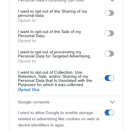
Personal Data Processing Opt Outs
1. A sütőt előmelegítjük 200 fokra, közben a
services and may gather and store information including but
paradicsomokat félbe, majd szeletekre vágjuk, a hagymát
not limited to your visit or usage behaviour. You may click to
I want to opt-out of the Sharing of my
personal data.
megtiszítjuk és vékony cikkekre vágjuk. Egy tálba
grant or deny consent to Google and its third-party tags to
Opted In
tesszük mindkettőt, sózzuk, borsozzuk, meglocsoljuk 2
use your data for below specified purposes in below Google
evőkanál olívaolajjal, hozzáadjuk az oregánót és a zúzott
consent section.
I want to opt-out of the Sale of my
Personal Data.
fokhagymát, és egy kanállal óvatosan összeforgatjuk.
Opted In
2. A leveles tésztát kiterítjük, kisebb négyzetekre vágjuk,
I want to opt-out of processing my
sütőpapírral fedett tepsire rakosgatjuk. Mindegyikre
Personal Data for Targeted Advertising.
teszünk a paradicsomos keverékből, majd egyenletesen
Opted In
rácsípkedjük a mozzarellát, és betoljuk a forró sütőbe kb.
20-25 percre, amíg szép aranypirosra és ropogósra sül.
I want to opt-out of Collection, Use,
Retention, Sale, and/or Sharing of my
Personal Data that Is Unrelated with the
3. A sütőből kivéve azonnal tálalhatjuk friss
Purposes for which it was collected.
bazsalikomlevelekkel megszórva, ízlés és alkalom
Opted Out
szerint salátát kínálhatunk mellé.
Google consents
Forrás: Cookta
I want to allow Google to enable storage
related to advertising like cookies on web or
Megosztás:
Facebook
Twitter
Pinterest
device identifiers in apps.