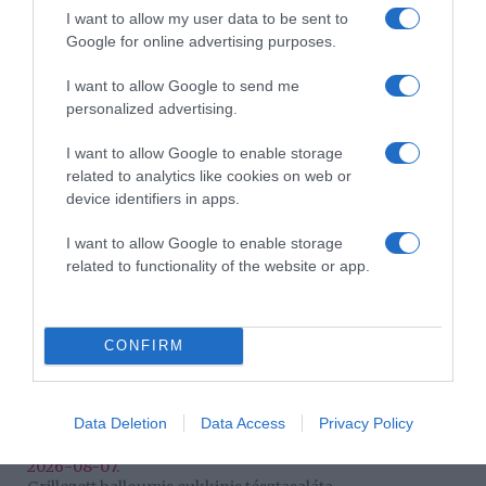
I want to allow my user data to be sent to
Címkék:
recept
,
leveles tészta
,
minipite
Google for online advertising purposes.
Korábbi bejegyzések
Következő bejegyzés
I want to allow Google to send me
personalized advertising.
HASONLÓ BEJEGYZÉSEK
I want to allow Google to enable storage
related to analytics like cookies on web or
device identifiers in apps.
I want to allow Google to enable storage
related to functionality of the website or app.
CONFIRM
Data Deletion
Data Access
Privacy Policy
2026-08-07.