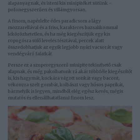
alapanyagnak, és isteni kis minipitéket sütünk -
pofonegyszerűen és villámgyorsan.
A finom, napérlelte édes paradicsom a lágy
mozzarellával és a friss, karakteres bazsalikommal
lekörözhetetlen, és ha még kiegészítjük egy kis
ropogósra sülő leveles tésztával, percek alatt
összedobhatjuk az egyik legjobb nyári vacsorát vagy
vendégváró falatkát.
Persze ez a szuperegyszerű minipite tekinthető csak
alapnak, és még pakolhatunk rá akár többféle kiegészítőt
is, kis hagymát, kockára vágott sonkát vagy bacont,
vékonyra szelt gombát, kolbászt vagy húsos paprikát,
bármelyik is legyen, mindből elég egész kevés, mégis
mutatós és ellenállhatatlanul finom lesz.