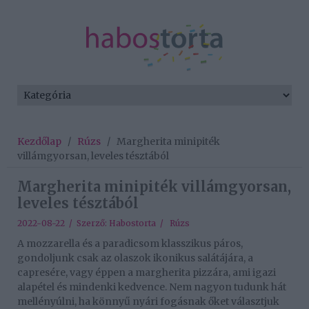
Kezdőlap
/
Rúzs
/
Margherita minipiték
villámgyorsan, leveles tésztából
Margherita minipiték villámgyorsan,
leveles tésztából
2022-08-22 / Szerző:
Habostorta
/
Rúzs
A mozzarella és a paradicsom klasszikus páros,
gondoljunk csak az olaszok ikonikus salátájára, a
capresére, vagy éppen a margherita pizzára, ami igazi
alapétel és mindenki kedvence. Nem nagyon tudunk hát
mellényúlni, ha könnyű nyári fogásnak őket választjuk