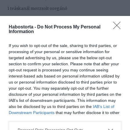
1 teáskanál morzsolt oregánó
só, bors
Habostorta -
Do Not Process My Personal
friss bazsalikom a tálaláshoz
Information
If you wish to opt-out of the sale, sharing to third parties, or
processing of your personal or sensitive information for
targeted advertising by us, please use the below opt-out
section to confirm your selection. Please note that after your
opt-out request is processed you may continue seeing
interest-based ads based on personal information utilized by
us or personal information disclosed to third parties prior to
your opt-out. You may separately opt-out of the further
disclosure of your personal information by third parties on the
IAB’s list of downstream participants. This information may
also be disclosed by us to third parties on the
IAB’s List of
Downstream Participants
that may further disclose it to other
third parties.
Elkészítés:
Please note that this website/app uses one or more Google