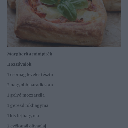
Margherita minipiték
Hozzávalók:
1 csomag leveles tészta
2 nagyobb paradicsom
1 golyó mozzarella
1 gerezd fokhagyma
1 kis fej hagyma
2 evőkanál olívaolaj