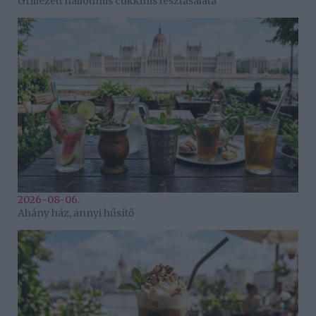
Grillezett halloumis cukkinis tésztasaláta
2026-08-06.
Ahány ház, annyi hűsítő