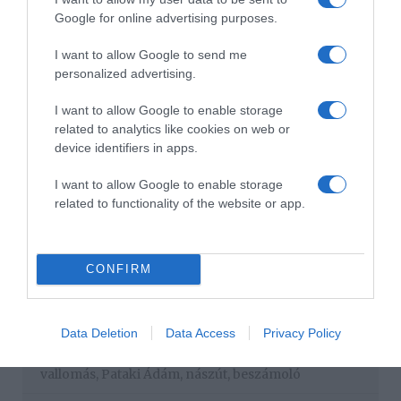
Google for online advertising purposes.
I want to allow Google to send me
personalized advertising.
I want to allow Google to enable storage
related to analytics like cookies on web or
device identifiers in apps.
I want to allow Google to enable storage
related to functionality of the website or app.
Forrás: Blikk
CONFIRM
Megosztás:
Facebook
Twitter
Pinterest
Data Deletion
Data Access
Privacy Policy
Címkék:
párkapcsolat
,
család
,
Liptai Claudia
,
vallomás
,
Pataki Ádám
,
nászút
,
beszámoló