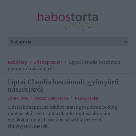
Kezdőlap
/
Párkapcsolat
/
Liptai Claudia beszámolt
gyönyörű nászútjáról
Liptai Claudia beszámolt gyönyörű
nászútjáról
2018-08-18 / Szerző:
Habostorta
/
Párkapcsolat
Másfél hónappal az esküvő után ugyanolyan boldog,
mint az oltár előtt: Liptai Claudia fantasztikus, ám
egyáltalán nem klasszikus nászútján szerzett
élményeiről mesélt.