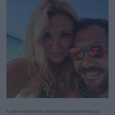
A műsorvezetőnő és cukrász férje az esküvő után az