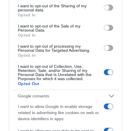
not limited to your visit or usage behaviour. You may click to
I want to opt-out of the Sharing of my
De szép élményekkel is gazdagodtak: bejárták San
personal data.
grant or deny consent to Google and its third-party tags to
Diegót, San Franciscót és Los Aneglest. Jártak a
Opted In
use your data for below specified purposes in below Google
hírességek sétányán, illetve a Sea Worldben, s a
consent section.
I want to opt-out of the Sale of my
hollywoodi sztárok otthonait is megnézhették. És bár
Personal Data.
népes társasággal töltötték a nászutat, Claudia és Ádám a
Opted In
naplementében is gyönyörködhetett kettesben. A
társaság egyébként három születésnapot is tartott a
I want to opt-out of processing my
Personal Data for Targeted Advertising.
pihenés alatt, de egyébként nem a legfelkapottabb
Opted In
éttermekbe mentek.
I want to opt-out of Collection, Use,
– Szándékosan olyan helyekre mentünk, ahová a helyiek
Retention, Sale, and/or Sharing of my
Personal Data that Is Unrelated with the
is jártak, nem a turisták által felkapott éttermeket
Purposes for which it was collected.
kerestük. Bele akartunk látni a helyiek életébe. Nem
Opted Out
vagyok nagy húsevő, de szinte hamburgert ettünk
hamburgerrel, olyan csodásan csinálták – ismerte be
Google consents
Claudia, aki szerint a tengeren túl töltött tíz nap gyorsan
I want to allow Google to enable storage
eltelt.
related to advertising like cookies on web or
device identifiers in apps.
I want to allow my user data to be sent to