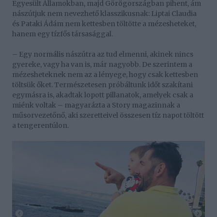
Egyesült Államokban, majd Görögországban pihent, ám
nászútjuk nem nevezhető klasszikusnak: Liptai Claudia
és Pataki Ádám nem kettesben töltötte a mézesheteket,
hanem egy tízfős társasággal.
– Egy normális nászútra az tud elmenni, akinek nincs
gyereke, vagy ha van is, már nagyobb. De szerintem a
mézesheteknek nem az a lényege, hogy csak kettesben
töltsük őket. Természetesen próbáltunk időt szakítani
egymásra is, akadtak lopott pillanatok, amelyek csak a
miénk voltak – magyarázta a Story magazinnak a
műsorvezetőnő, aki szeretteivel összesen tíz napot töltött
a tengerentúlon.