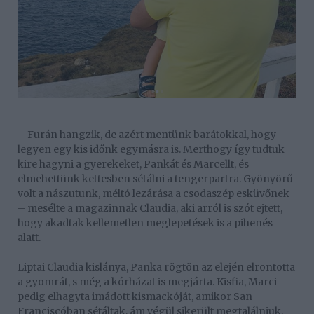
– Furán hangzik, de azért mentünk barátokkal, hogy
legyen egy kis időnk egymásra is. Merthogy így tudtuk
kire hagyni a gyerekeket, Pankát és Marcellt, és
elmehettünk kettesben sétálni a tengerpartra. Gyönyörű
volt a nászutunk, méltó lezárása a csodaszép esküvőnek
– mesélte a magazinnak Claudia, aki arról is szót ejtett,
hogy akadtak kellemetlen meglepetések is a pihenés
alatt.
Liptai Claudia kislánya, Panka rögtön az elején elrontotta
a gyomrát, s még a kórházat is megjárta. Kisfia, Marci
pedig elhagyta imádott kismackóját, amikor San
Franciscóban sétáltak, ám végül sikerült megtalálniuk.