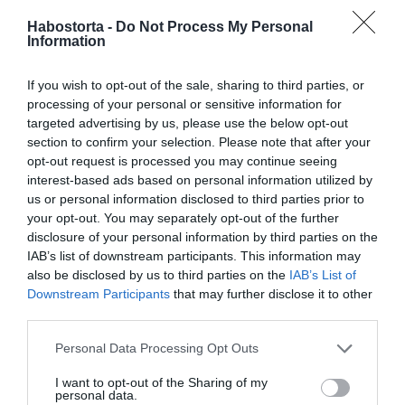
A pogácsákat olajozott grillrácson vagy
grillserpenyőben kb. 10 perc alatt megsütjük. Félidőben
Habostorta -
Do Not Process My Personal
Information
megfordítjuk. A hamburgerzsömléket kettévágjuk, az
utolsó 2-3 percre a hal mellé a rácsra tesszük.
If you wish to opt-out of the sale, sharing to third parties, or
A hamburgerekbe salátalevelet, halpogácsát,
processing of your personal or sensitive information for
káposztasalátát teszünk, és azonnal fogyasztjuk.
targeted advertising by us, please use the below opt-out
section to confirm your selection. Please note that after your
Munka: kb. 45 perc
opt-out request is processed you may continue seeing
Fogyasztható: azonnal
interest-based ads based on personal information utilized by
us or personal information disclosed to third parties prior to
your opt-out. You may separately opt-out of the further
Megosztás:
Facebook
Twitter
Pinterest
disclosure of your personal information by third parties on the
IAB’s list of downstream participants. This information may
also be disclosed by us to third parties on the
IAB’s List of
Címkék:
recept
,
házi
,
burger
,
lazac
,
káposztasaláta
Downstream Participants
that may further disclose it to other
third parties.
Korábbi bejegyzések
Következő bejegyzés
Please note that this website/app uses one or more Google
Personal Data Processing Opt Outs
services and may gather and store information including but
HASONLÓ BEJEGYZÉSEK
not limited to your visit or usage behaviour. You may click to
I want to opt-out of the Sharing of my
personal data.
grant or deny consent to Google and its third-party tags to