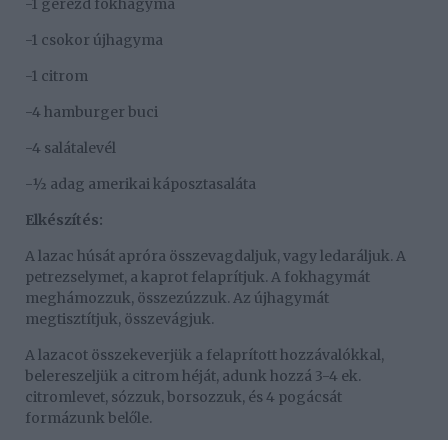
-1 gerezd fokhagyma
-1 csokor újhagyma
-1 citrom
-4 hamburger buci
-4 salátalevél
-½ adag amerikai káposztasaláta
Elkészítés:
A lazac húsát apróra összevagdaljuk, vagy ledaráljuk. A
petrezselymet, a kaprot felaprítjuk. A fokhagymát
meghámozzuk, összezúzzuk. Az újhagymát
megtisztítjuk, összevágjuk.
A lazacot összekeverjük a felaprított hozzávalókkal,
belereszeljük a citrom héját, adunk hozzá 3-4 ek.
citromlevet, sózzuk, borsozzuk, és 4 pogácsát
formázunk belőle.