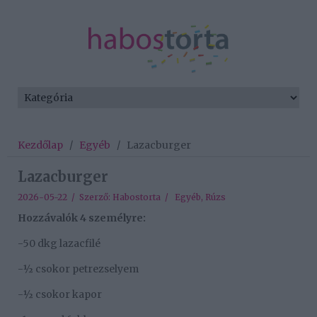
Kezdőlap
/
Egyéb
/
Lazacburger
Lazacburger
2026-05-22 / Szerző:
Habostorta
/
Egyéb
,
Rúzs
Hozzávalók 4 személyre:
-50 dkg lazacfilé
-½ csokor petrezselyem
-½ csokor kapor