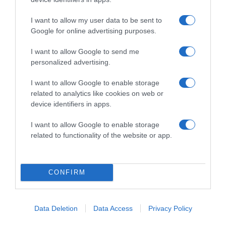
Ha a halszelet vékonyabb, ez nagyjából 3 percig tart, a
I want to allow my user data to be sent to
vastagabb szeletek esetében 6 percet is igényelhet. Ha a
Google for online advertising purposes.
szelet oldalán azt látjuk, a filé fele már megsült,
megfordíthatjuk azt. A filét a másik oldalán már csak 2-3
I want to allow Google to send me
percig sütjük, egészen addig, amíg a belseje omlós nem
personalized advertising.
lesz.
I want to allow Google to enable storage
A lazac mellé tálaljunk könnyű köretet, főtt krumplit vagy
related to analytics like cookies on web or
párolt zöldséget. Tálaláskor merjünk egy adag mártást a
device identifiers in apps.
tálra, majd erre halmozzuk a köretet s a sült lazacot.
Végül zsebeljük be vendégeink dicsérő szavait.
I want to allow Google to enable storage
related to functionality of the website or app.
A lazac sütés egyáltalán nem bonyolult konyhai
„performansz” – írásunkból kiderül, mire érdemes még
odafigyelni, hogy biztos legyen a siker!
CONFIRM
Forrás
Data Deletion
Data Access
Privacy Policy
Megosztás:
Facebook
Twitter
Pinterest