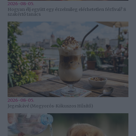
2026-08-05.
Hogyan élj együtt egy érzelmileg elérhetetlen férfival? 8
szakértő tanács
2026-08-05.
Jegeskávé (Mogyorós-Kókuszos Hűsítő)