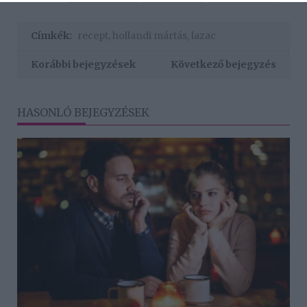
Címkék:
recept
,
hollandi mártás
,
lazac
Korábbi bejegyzések
Következő bejegyzés
HASONLÓ BEJEGYZÉSEK