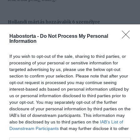
Hollandi mártás hozzávalók 6 személyre
25 dkg vaj
Habostorta -
Do Not Process My Personal
4 db tojássárgája
Information
1 csipet só és
1 csipet fehérbors
If you wish to opt-out of the sale, sharing to third parties, or
A finom ízhatás érdekében legalább 82%-kos
processing of your personal or sensitive information for
zsírtartalmú vajat használjunk, amit felolvasztva tegyünk
targeted advertising by us, please use the below opt-out
félre, és tartsunk melegen.
section to confirm your selection. Please note that after your
opt-out request is processed you may continue seeing
Egy üveg vagy fém keverőtálba tegyük bele a
interest-based ads based on personal information utilized by
tojássárgáját, adjunk hozzá egy-két ek. hideg vizet,
us or personal information disclosed to third parties prior to
keverjük el, majd gépi habverővel addig dolgozzunk
your opt-out. You may separately opt-out of the further
rajta, amíg a teteje egyenletes, szép habos nem lesz.
disclosure of your personal information by third parties on the
Használjunk szobahőmérsékletű, friss tojásokat.
IAB’s list of downstream participants. This information may
also be disclosed by us to third parties on the
IAB’s List of
Közben egy kisebb lábasban tegyünk vizet főni, majd,
Downstream Participants
that may further disclose it to other
amikor az gyöngyözni kezd, tegyük fölé a felvert
third parties.
tojássárgáját tartalmazó keverőedényt. Az edény alja ne