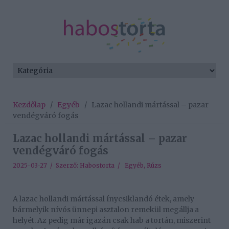
Kezdőlap
/
Egyéb
/
Lazac hollandi mártással – pazar
vendégváró fogás
Lazac hollandi mártással – pazar
vendégváró fogás
2025-03-27 / Szerző:
Habostorta
/
Egyéb
,
Rúzs
A lazac hollandi mártással ínycsiklandó étek, amely
bármelyik nívós ünnepi asztalon remekül megállja a
helyét. Az pedig már igazán csak hab a tortán, miszerint