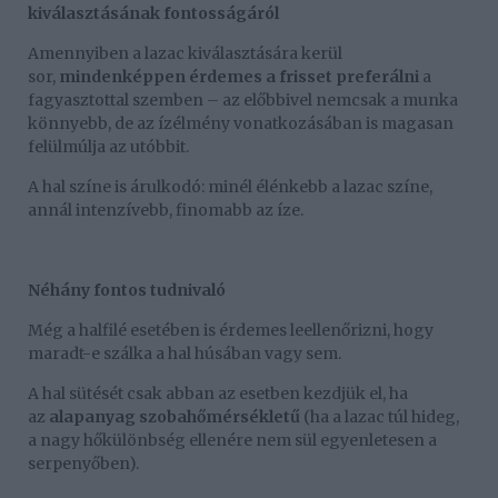
kiválasztásának fontosságáról
Amennyiben a lazac kiválasztására kerül
sor,
mindenképpen érdemes a frisset preferálni
a
fagyasztottal szemben – az előbbivel nemcsak a munka
könnyebb, de az ízélmény vonatkozásában is magasan
felülmúlja az utóbbit.
A hal színe is árulkodó: minél élénkebb a lazac színe,
annál intenzívebb, finomabb az íze.
Néhány fontos tudnivaló
Még a halfilé esetében is érdemes leellenőrizni, hogy
maradt-e szálka a hal húsában vagy sem.
A hal sütését csak abban az esetben kezdjük el, ha
az
alapanyag szobahőmérsékletű
(ha a lazac túl hideg,
a nagy hőkülönbség ellenére nem sül egyenletesen a
serpenyőben).