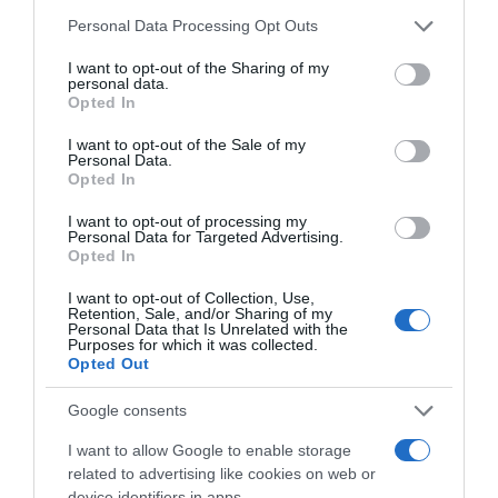
érjen bele a vízbe.
Please note that this website/app uses one or more Google
Personal Data Processing Opt Outs
services and may gather and store information including but
Folyamatosan kevergetve addig tartsuk az edényt a
not limited to your visit or usage behaviour. You may click to
I want to opt-out of the Sharing of my
vízgőz fölött, amíg az meg nem vastagszik, ez nagyjából
personal data.
grant or deny consent to Google and its third-party tags to
Opted In
3-4 percet igényel.
use your data for below specified purposes in below Google
consent section.
I want to opt-out of the Sale of my
A gőzről levéve eleinte lassan, szin
te csepegt
etve adjuk
Personal Data.
hozzá a langyos vajat, majd egyre bátrabban keverjük el
Opted In
a tojássárgájában az egész mennyiséget. Sóval, borssal
ízesíthetjük a mártást és
míg a hal el nem készül,
I want to opt-out of processing my
Personal Data for Targeted Advertising.
tartsuk melegen
. Ültessük a mártást 40-42 fokos
Opted In
vízfürdőben.
I want to opt-out of Collection, Use,
Figyelem!
A hollandi mártás „élettartama” a nyers
Retention, Sale, and/or Sharing of my
tojások miatt igencsak rövid (2-3 óra).
Personal Data that Is Unrelated with the
Purposes for which it was collected.
Opted Out
A
lazac sütése
Google consents
A lazacot közepes lángon, előmelegített serpenyőben
I want to allow Google to enable storage
sütjük, egy-két evőkanál olajban.
Először a filé bőrös
related to advertising like cookies on web or
részét
sütjük pirítósra.
device identifiers in apps.