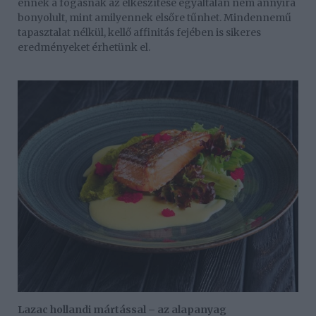
ennek a fogásnak az elkészítése egyáltalán nem annyira
bonyolult, mint amilyennek elsőre tűnhet. Mindennemű
tapasztalat nélkül, kellő affinitás fejében is sikeres
eredményeket érhetünk el.
Lazac hollandi mártással – az alapanyag