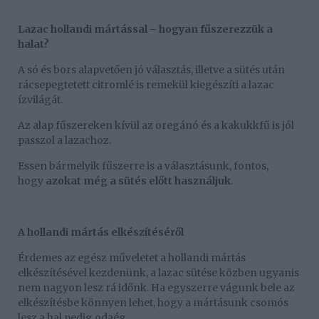
Lazac hollandi mártással – hogyan fűszerezzük a
halat?
A só és bors alapvetően jó választás, illetve a sütés után
rácsepegtetett citromlé is remekül kiegészíti a lazac
ízvilágát.
Az alap fűszereken kívül az oregánó és a kakukkfű is jól
passzol a lazachoz.
Essen bármelyik fűszerre is a választásunk, fontos,
hogy
azokat még a sütés előtt használjuk
.
A hollandi mártás elkészítéséről
Érdemes az egész műveletet a hollandi mártás
elkészítésével kezdenünk, a lazac sütése közben ugyanis
nem nagyon lesz rá időnk. Ha egyszerre vágunk bele az
elkészítésbe könnyen lehet, hogy a mártásunk csomós
lesz a hal pedig odaég.