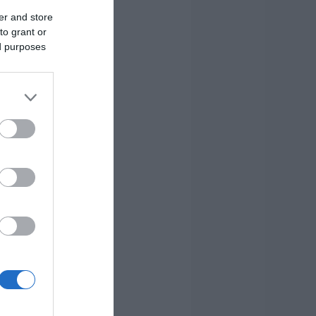
er and store
to grant or
ed purposes