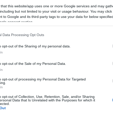
kor az ATV a műsorstruktúrája átalakításakor elküldte
 that this website/app uses one or more Google services and may gath
ímmel indított új közéleti podcastsorozatot.
including but not limited to your visit or usage behaviour. You may click 
 to Google and its third-party tags to use your data for below specifi
elemben vett szerelem is megjelenik majd a láthatáron
ogle consent section.
an.
l Data Processing Opt Outs
Pinterest
o opt-out of the Sharing of my personal data.
es
,
bizakvás
In
Következő bejegyzés
o opt-out of the Sale of my Personal Data.
In
to opt-out of processing my Personal Data for Targeted
ing.
In
o opt-out of Collection, Use, Retention, Sale, and/or Sharing
ersonal Data that Is Unrelated with the Purposes for which it
lected.
Out