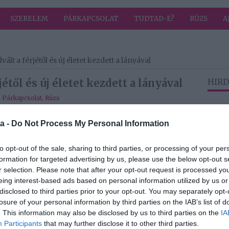
SZERELEM
PÁRKAPCSOLAT
TUDTAD-E?
RÚZS
A
lt a férjétől és új életet kezdett a lányával
étől és új életet kezdett a lányával
HIRD
,
Párkapcsolat
,
Rúzs
bb – életéhez Lampé Ágnes, az ATV volt
a -
Do Not Process My Personal Information
amaszlányával való kapcsolatról árult el eddig nem
to opt-out of the sale, sharing to third parties, or processing of your per
ozásokról szólt, és ide tartozik válásom is. Nem volt
formation for targeted advertising by us, please use the below opt-out s
ne fájdalmas helyzetek és mélypontok is” – árulta el a
r selection. Please note that after your opt-out request is processed y
l vannak a nehezén, és már egy új életre
eing interest-based ads based on personal information utilized by us or
rával.
disclosed to third parties prior to your opt-out. You may separately opt-
losure of your personal information by third parties on the IAB’s list of
m élt szabadságérzés is rám talált – árulta el Ágnes,
. This information may also be disclosed by us to third parties on the
IA
rogramokat csinál, ám a barátokat sem hanyagolja el,
Participants
that may further disclose it to other third parties.
 spanyol nyelvhez is visszatért. Az újságíró a Szabad