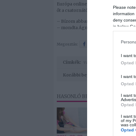
Európa online portálhoz igazolt, ami
Please note
őt a csatornától. A portálnál Címlap c
information 
deny consent
– Bízom abban, hogy a klasszikus ért
in below Go
– mondta Ágnes a jövővel kapcsolatb
Persona
Megosztás:
Facebook
Twitter
I want t
Címkék:
válás
,
új élet
,
Lampé Ágn
Opted 
Korábbi bejegyzések
I want t
Opted 
I want 
HASONLÓ BEJEGYZÉSEK
Advertis
Opted 
I want t
of my P
was col
Opted 