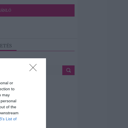
JÁNLÓ
ETÉS
sonal or
ection to
ou may
 personal
out of the
 downstream
B’s List of