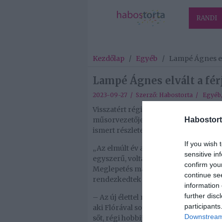
RANDI
Kezdőlap
/
Egyéb
/
Lampé Ágnes elvá
Lampé Ágnes elvált a férj
2023-09-27 / Szerző:
Habostorta
/
Egyéb
Visszatért régi – mondhatni: boldoga
Habostort
műsorvezetője, aki a válásáról és a k
ismert részleteket.
If you wish 
„Az elmúlt év az életemben a nagy vált
sensitive in
egyszerű, voltak könnyű és voltak ben
confirm you
Meglepetés magazinnak, hozzátéve: tú
continue se
rendezkedtek be 13 éves lányával, Fló
information 
further disc
– Az új élettel rengeteg, régen meg ne
participants
aki Flórával sokat beszélget, közös p
Downstream 
sőt, régi hobbijaihoz, a teniszhez és a