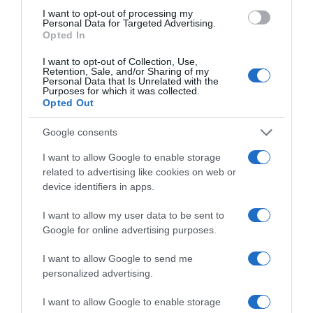
I want to opt-out of processing my
Personal Data for Targeted Advertising.
Opted In
I want to opt-out of Collection, Use,
Retention, Sale, and/or Sharing of my
2026-08-07.
Personal Data that Is Unrelated with the
Purposes for which it was collected.
Mikes Anna és Krausz Gábor kitálaltak a házasságukról
Opted Out
Google consents
I want to allow Google to enable storage
related to advertising like cookies on web or
device identifiers in apps.
I want to allow my user data to be sent to
Google for online advertising purposes.
I want to allow Google to send me
personalized advertising.
2026-08-06.
I want to allow Google to enable storage
3 ok, amiért egy idősebb nő fiatalabb férfit választ