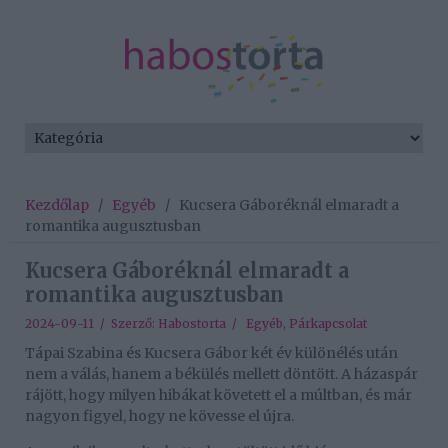
Kezdőlap
/
Egyéb
/
Kucsera Gáboréknál elmaradt a
romantika augusztusban
Kucsera Gáboréknál elmaradt a
romantika augusztusban
2024-09-11 / Szerző:
Habostorta
/
Egyéb
,
Párkapcsolat
Tápai Szabina és Kucsera Gábor két év különélés után
nem a válás, hanem a békülés mellett döntött. A házaspár
rájött, hogy milyen hibákat követett el a múltban, és már
nagyon figyel, hogy ne kövesse el újra.