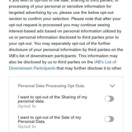
volt egy kis időnk kikapcsolódni, feltöltődni és csak
egymásra figyelni – írta a kézilabdázó.
processing of your personal or sensitive information for
targeted advertising by us, please use the below opt-out
section to confirm your selection. Please note that after your
Megosztás:
Facebook
Twitter
Pinterest
opt-out request is processed you may continue seeing
interest-based ads based on personal information utilized by
us or personal information disclosed to third parties prior to
Címkék:
párkapcsolat
,
romantika
,
Kucsera Gábor
,
your opt-out. You may separately opt-out of the further
Tápai Szabina
,
elvonulás
disclosure of your personal information by third parties on the
IAB’s list of downstream participants. This information may
Korábbi bejegyzések
Következő bejegyzés
also be disclosed by us to third parties on the
IAB’s List of
Downstream Participants
that may further disclose it to other
third parties.
HASONLÓ BEJEGYZÉSEK
Please note that this website/app uses one or more Google
Personal Data Processing Opt Outs
services and may gather and store information including but
not limited to your visit or usage behaviour. You may click to
I want to opt-out of the Sharing of my
personal data.
grant or deny consent to Google and its third-party tags to
Opted In
use your data for below specified purposes in below Google
consent section.
I want to opt-out of the Sale of my
Personal Data.
Opted In