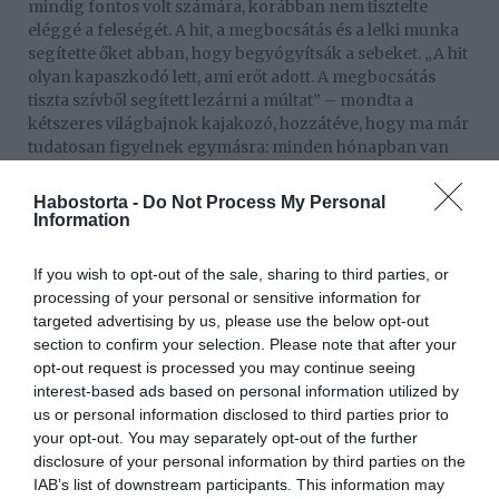
mindig fontos volt számára, korábban nem tisztelte
eléggé a feleségét. A hit, a megbocsátás és a lelki munka
segítette őket abban, hogy begyógyítsák a sebeket. „A hit
olyan kapaszkodó lett, ami erőt adott. A megbocsátás
tiszta szívből segített lezárni a múltat” – mondta a
kétszeres világbajnok kajakozó, hozzátéve, hogy ma már
tudatosan figyelnek egymásra: minden hónapban van
randinapjuk, és a fontossági sorrendben a család áll az
első helyen. „Belső tisztogatást tartottam, ebben is az Úr
Habostorta -
Do Not Process My Personal
segített. Amint elkezdtem változni, pontosan
Information
megéreztem, kivel szeretnék kapcsolódni, és kivel nem.
Minden letisztult” – vallotta be az olimpikon.
If you wish to opt-out of the sale, sharing to third parties, or
processing of your personal or sensitive information for
Kucsera példát szeretne mutatni a gyerekeknek
targeted advertising by us, please use the below opt-out
A műsorban szó esett Kucsera Gábor szakmai életéről is:
section to confirm your selection. Please note that after your
2024-ben lett a Ferencváros kajak-kenu szakosztályának
opt-out request is processed you may continue seeing
vezetője, ahol célja, hogy ne csak sporteredményekben,
interest-based ads based on personal information utilized by
hanem emberi értékekben is példát mutasson. A sport
us or personal information disclosed to third parties prior to
szeretete a családban is tovább él, fiuk, Beni is elkezdett
your opt-out. You may separately opt-out of the further
kajakozni. Csisztu Zsuzsa Profil című portréműsora
disclosure of your personal information by third parties on the
minden hónap utolsó szombatján látható a Duna
IAB’s list of downstream participants. This information may