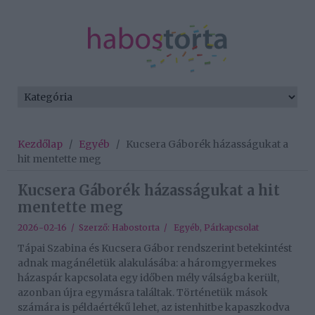
Kezdőlap
/
Egyéb
/
Kucsera Gáborék házasságukat a
hit mentette meg
Kucsera Gáborék házasságukat a hit
mentette meg
2026-02-16 / Szerző:
Habostorta
/
Egyéb
,
Párkapcsolat
Tápai Szabina és Kucsera Gábor rendszerint betekintést
adnak magánéletük alakulásába: a háromgyermekes
házaspár kapcsolata egy időben mély válságba került,
azonban újra egymásra találtak. Történetük mások
számára is példaértékű lehet, az istenhitbe kapaszkodva