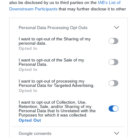
Worldön, amelyben a Nemzeti Sportrádió műsorvezetője,
also be disclosed by us to third parties on the
IAB’s List of
olimpikon és jogász hitről, újrakezdésről és küzdelemről
Downstream Participants
that may further disclose it to other
beszélget sportolókkal és közéleti szereplőkkel.
third parties.
Please note that this website/app uses one or more Google
Personal Data Processing Opt Outs
Megosztás:
Facebook
Twitter
Pinterest
services and may gather and store information including but
not limited to your visit or usage behaviour. You may click to
I want to opt-out of the Sharing of my
personal data.
grant or deny consent to Google and its third-party tags to
Opted In
Címkék:
házasság
,
Kucsera Gábor
,
Tápai Szabina
,
use your data for below specified purposes in below Google
hit
,
mentőöv
consent section.
I want to opt-out of the Sale of my
Personal Data.
Korábbi bejegyzések
Következő bejegyzés
Opted In
I want to opt-out of processing my
Personal Data for Targeted Advertising.
HASONLÓ BEJEGYZÉSEK
Opted In
I want to opt-out of Collection, Use,
Retention, Sale, and/or Sharing of my
Personal Data that Is Unrelated with the
Purposes for which it was collected.
Opted Out
Google consents