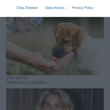
2026-08-05.
Data Deletion
Data Access
Privacy Policy
Jegeskávé (Mogyorós-Kókuszos Hűsítő)
2026-08-05.
Hőségriadó a családban