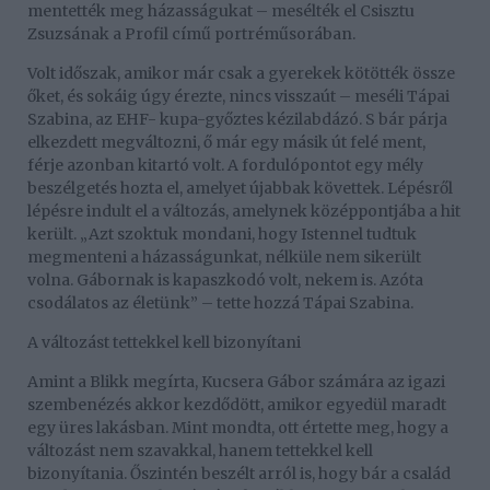
mentették meg házasságukat – mesélték el Csisztu
Zsuzsának a Profil című portréműsorában.
Volt időszak, amikor már csak a gyerekek kötötték össze
őket, és sokáig úgy érezte, nincs visszaút – meséli Tápai
Szabina, az EHF- kupa-győztes kézilabdázó. S bár párja
elkezdett megváltozni, ő már egy másik út felé ment,
férje azonban kitartó volt. A fordulópontot egy mély
beszélgetés hozta el, amelyet újabbak követtek. Lépésről
lépésre indult el a változás, amelynek középpontjába a hit
került. „Azt szoktuk mondani, hogy Istennel tudtuk
megmenteni a házasságunkat, nélküle nem sikerült
volna. Gábornak is kapaszkodó volt, nekem is. Azóta
csodálatos az életünk” – tette hozzá Tápai Szabina.
A változást tettekkel kell bizonyítani
Amint a Blikk megírta, Kucsera Gábor számára az igazi
szembenézés akkor kezdődött, amikor egyedül maradt
egy üres lakásban. Mint mondta, ott értette meg, hogy a
változást nem szavakkal, hanem tettekkel kell
bizonyítania. Őszintén beszélt arról is, hogy bár a család