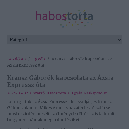
Kezdőlap
/
Egyéb
/
Krausz Gáborék kapcsolata az
Ázsia Expressz óta
Krausz Gáborék kapcsolata az Ázsia
Expressz óta
2024-05-02 / Szerző:
Habostorta
/
Egyéb
,
Párkapcsolat
Leforgatták az Ázsia Expressz idei évadját, és Krausz
Gábor, valamint Mikes Anna is hazatértek. A sztárséf
most őszintén mesélt az élményeikről, és az is kiderült,
hogy nem bánták meg a döntésüket.