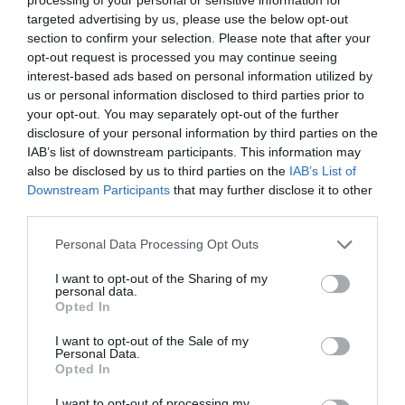
targeted advertising by us, please use the below opt-out
Megosztás:
Facebook
Twitter
Pinterest
section to confirm your selection. Please note that after your
opt-out request is processed you may continue seeing
interest-based ads based on personal information utilized by
Címkék:
párkapcsolat
,
próbatétel
,
Krausz Gábor
,
us or personal information disclosed to third parties prior to
megerősödés
,
Ázsia Expressz
,
Mikes Anna
your opt-out. You may separately opt-out of the further
disclosure of your personal information by third parties on the
Korábbi bejegyzések
Következő bejegyzés
IAB’s list of downstream participants. This information may
also be disclosed by us to third parties on the
IAB’s List of
Downstream Participants
that may further disclose it to other
HASONLÓ BEJEGYZÉSEK
third parties.
Please note that this website/app uses one or more Google
Personal Data Processing Opt Outs
services and may gather and store information including but
not limited to your visit or usage behaviour. You may click to
I want to opt-out of the Sharing of my
personal data.
grant or deny consent to Google and its third-party tags to
Opted In
use your data for below specified purposes in below Google
consent section.
I want to opt-out of the Sale of my
Personal Data.
Opted In
I want to opt-out of processing my