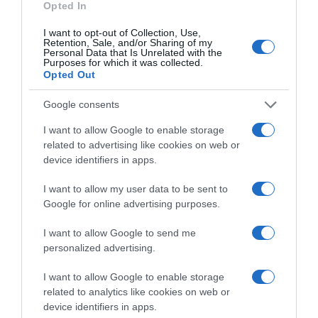
Opted In
Címkék:
párkapcsolat
,
család
,
babaszületés
,
Király
Viktor
,
babafotó
,
Virág Anita
,
séta
I want to opt-out of Collection, Use,
Retention, Sale, and/or Sharing of my
Personal Data that Is Unrelated with the
Korábbi bejegyzések
Következő bejegyzés
Purposes for which it was collected.
Opted Out
Google consents
HASONLÓ BEJEGYZÉSEK
I want to allow Google to enable storage
related to advertising like cookies on web or
device identifiers in apps.
I want to allow my user data to be sent to
Google for online advertising purposes.
I want to allow Google to send me
personalized advertising.
I want to allow Google to enable storage
related to analytics like cookies on web or
device identifiers in apps.
2026-08-08.