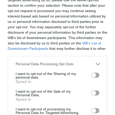
section to confirm your selection. Please note that after your
opt-out request is processed you may continue seeing
interest-based ads based on personal information utilized by
us or personal information disclosed to third parties prior to
your opt-out. You may separately opt-out of the further
disclosure of your personal information by third parties on the
IAB’s list of downstream participants. This information may
also be disclosed by us to third parties on the
IAB’s List of
Downstream Participants
that may further disclose it to other
third parties.
Please note that this website/app uses one or more Google
Personal Data Processing Opt Outs
services and may gather and store information including but
not limited to your visit or usage behaviour. You may click to
I want to opt-out of the Sharing of my
personal data.
grant or deny consent to Google and its third-party tags to
Forrás: Blikk
Opted In
use your data for below specified purposes in below Google
consent section.
I want to opt-out of the Sale of my
Personal Data.
Opted In
Megosztás:
Facebook
Twitter
Pinterest
I want to opt-out of processing my
Personal Data for Targeted Advertising.