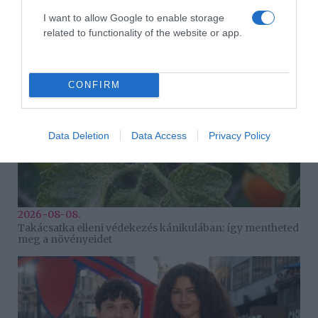
Csökkenti a vérnyomást, és védi a szívet
I want to allow Google to enable storage
related to functionality of the website or app.
CONFIRM
Data Deletion
Data Access
Privacy Policy
2026-08-08.
Takácsatka elleni védekezés kánikulában: így mentheted
meg a növényeidet