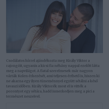
Csodálatos hírrel ajándékozta meg Király Viktor a
rajongóit, ugyanis a kicsi fia néhány nappal ezelőtt látta
meg a napvilágot. A fiatal szerelmesek már nagyon
várták Kolen érkezését, ami teljesen érthető is, hiszen ki
ne akarna egy ilyen tüneménnyel együtt sétálni a késő
tavaszi időben. Király Viktorék most el is vitték a
porontyot egy sétára, hadd ismerkedjen meg a pici a
természet neszeivel.