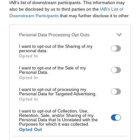
IAB’s list of downstream participants. This information may
also be disclosed by us to third parties on the
IAB’s List of
Downstream Participants
that may further disclose it to other
third parties.
Forrás: Blikk
Please note that this website/app uses one or more Google
Personal Data Processing Opt Outs
services and may gather and store information including but
Megosztás:
Facebook
Twitter
Pinterest
not limited to your visit or usage behaviour. You may click to
I want to opt-out of the Sharing of my
personal data.
grant or deny consent to Google and its third-party tags to
Opted In
Címkék:
párkapcsolat
,
boldogság
,
család
,
Radics
use your data for below specified purposes in below Google
Gigi
,
babaszületés
,
első gyermek
consent section.
I want to opt-out of the Sale of my
Personal Data.
Opted In
Korábbi bejegyzések
Következő bejegyzés
I want to opt-out of processing my
Personal Data for Targeted Advertising.
Opted In
HASONLÓ BEJEGYZÉSEK
I want to opt-out of Collection, Use,
Retention, Sale, and/or Sharing of my
Personal Data that Is Unrelated with the
Purposes for which it was collected.
Opted Out