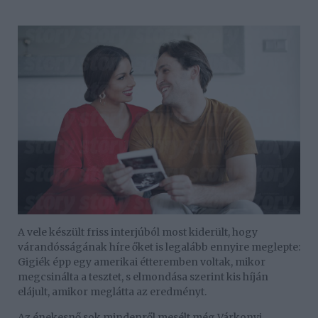
A vele készült friss interjúból most kiderült, hogy
várandósságának híre őket is legalább ennyire meglepte:
Gigiék épp egy amerikai étteremben voltak, mikor
megcsinálta a tesztet, s elmondása szerint kis híján
elájult, amikor meglátta az eredményt.
Az énekesnő sok mindenről mesélt még Várkonyi