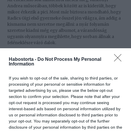
Andrea műsorában, többek között az is kiderült, hogy
mikor érkezik a pici. Most már biztosra mondható, hogy
Radics Gigi első gyermeke ősszel jön világra, ám addig a
kismama nem szeretne megállni: a nyár folyamán
szeretne kiadni még egy albumot, a várandósság
ugyanis olyannyira megihlette, hogy sorban állnak a
feléneklésre váró dalok.
Habostorta -
Do Not Process My Personal
Information
If you wish to opt-out of the sale, sharing to third parties, or
processing of your personal or sensitive information for
targeted advertising by us, please use the below opt-out
section to confirm your selection. Please note that after your
opt-out request is processed you may continue seeing
interest-based ads based on personal information utilized by
us or personal information disclosed to third parties prior to
your opt-out. You may separately opt-out of the further
disclosure of your personal information by third parties on the