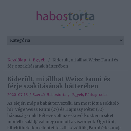
Kezdőlap
/
Egyéb
/
Kiderült, mi állhat Weisz Fanni és
férje szakításának hátterében
Kiderült, mi állhat Weisz Fanni és
férje szakításának hátterében
2020-07-18 / Szerző:
Habostorta
/
Egyéb
,
Párkapcsolat
Az elején még a babát tervezték, ám most jött a sokkoló
hír: vége Weisz Fanni (27) és Hajmásy Péter (32)
házasságának! Két éve volt az esküvő, közben a siket
modell családjával megromlott a viszonyuk. Úgy tűnt,
kibékíthetetlen ellentét feszül közöttük, Fanni édesanyja