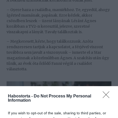
A békülési szándéknak korábban is voltak jelei.
– Gyere haza a családba, mamiékhoz. Te, egyedül, ahogy
ígérted mamának, papának. Erre kérlek, akkor
csöndben leszek – üzent lányának Léránt Ágnes
korábban a TV2-n keresztül, jelezve, szeretné
visszakapni a lányát. Tavaly találkoztak is.
– Megkeresett, kérte, hogy találkozzunk. Azóta
rendszeresen tartjuk a kapcsolatot, a férjével viszont
továbbra sem javult a viszonyunk – ismerte el a Star
magazinnak a közelmúltban Ágnes. A szakítás után úgy
tűnik, az évek óta őrlődő Fanni végül a családot
választotta.
Habostorta -
Do Not Process My Personal
Information
If you wish to opt-out of the sale, sharing to third parties, or