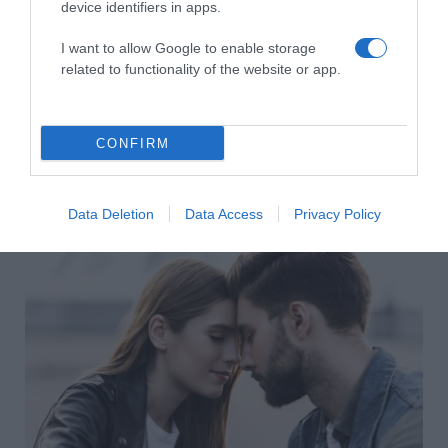
device identifiers in apps.
Megosztás:
Facebook
Twitter
Pinterest
I want to allow Google to enable storage
related to functionality of the website or app.
Címkék:
párkapcsolat
,
házasság
,
család
,
szakítás
,
Weisz Fanni
,
Hajmásy Péter
CONFIRM
Korábbi bejegyzések
Következő bejegyzés
HASONLÓ BEJEGYZÉSEK
Data Deletion
Data Access
Privacy Policy