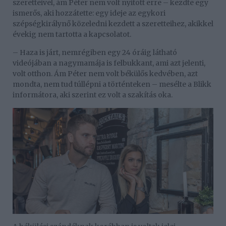
szeretteivel, ám Péter nem volt nyitott erre – kezdte egy
ismerős, aki hozzátette: egy ideje az egykori
szépségkirálynő közeledni kezdett a szeretteihez, akikkel
évekig nem tartotta a kapcsolatot.
– Haza is járt, nemrégiben egy 24 óráig látható
videójában a nagymamája is felbukkant, ami azt jelenti,
volt otthon. Ám Péter nem volt békülős kedvében, azt
mondta, nem tud túllépni a történteken – mesélte a Blikk
informátora, aki szerint ez volt a szakítás oka.