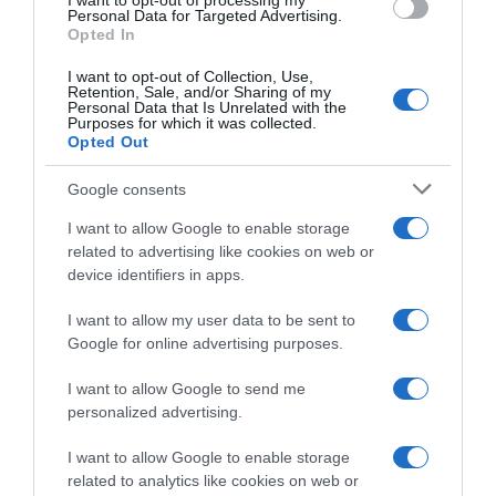
I want to opt-out of processing my
Personal Data for Targeted Advertising.
Opted In
A pár a közösségi oldalán osztotta meg a szakítás tényét.
I want to opt-out of Collection, Use,
„Igen jól sejtitek, valami megváltozott. Nem szeretnék
Retention, Sale, and/or Sharing of my
jobban belefolyni, szeretném megőrizni a szép
Personal Data that Is Unrelated with the
Purposes for which it was collected.
emlékeket. Köszönöm Petinek az együtt töltött szép
Opted Out
éveket, a sok élményt. Tisztelettel a közös múltunkra
szeretnénk intelligensen búcsút mondani egymásnak és
Google consents
megőrizni szívünkben a szép pillanatokat, és
továbblépni. Nincs harmadik fél, egyszerűen valamiért
I want to allow Google to enable storage
eddig tartott” – írta Fanni, ám Hajmásy azt sejtette, Fanni
related to advertising like cookies on web or
döntött a kapcsolat végéről.
device identifiers in apps.
„Soha nem gondoltam volna, hogy ez a 7-es szám
I want to allow my user data to be sent to
tényleg jelent valamit, de sajnos van benne igazság! 7 éve
Google for online advertising purposes.
vagyunk együtt jóban-rosszban, rengeteg mindent
megéltünk együtt! Nem nagyon tudok mit írni csak
I want to allow Google to send me
annyit, hogy szeretlek baba" – írta Péter megtoldva a
personalized advertising.
mondandója mellett azt is kiírta: „hihetetlen nekem is”.
I want to allow Google to enable storage
Forrás: Blikk
related to analytics like cookies on web or