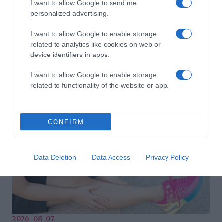
I want to allow Google to send me
personalized advertising.
I want to allow Google to enable storage
related to analytics like cookies on web or
device identifiers in apps.
2026-08-07.
I want to allow Google to enable storage
Grillezett halloumis cukkinis tésztasaláta
related to functionality of the website or app.
CONFIRM
Data Deletion
Data Access
Privacy Policy
2026-08-07.