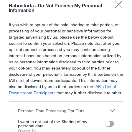
peremet hagyunk.
Habostorta -
Do Not Process My Personal
Information
A kihűlt piskótából 12 darab kb. 7 cm átmérőjű kört
szaggatunk ki. A fagyi tetejére rakosgatjuk és
visszatesszük a mélyhűtőbe legalább egy órára.
If you wish to opt-out of the sale, sharing to third parties, or
Tálaláskor kivesszük a formából, eltávolítjuk a fóliát,
processing of your personal or sensitive information for
megszórjuk a kókuszreszelékkel.
targeted advertising by us, please use the below opt-out
section to confirm your selection. Please note that after your
Munka: kb. 1 óra
opt-out request is processed you may continue seeing
interest-based ads based on personal information utilized by
Fogyasztható: kb. 3 óra múlva
us or personal information disclosed to third parties prior to
your opt-out. You may separately opt-out of the further
Megosztás:
Facebook
Twitter
Pinterest
disclosure of your personal information by third parties on the
IAB’s list of downstream participants. This information may
also be disclosed by us to third parties on the
IAB’s List of
Címkék:
recept
,
fagyi
,
kávé
,
kókuszreszelék
Downstream Participants
that may further disclose it to other
third parties.
Korábbi bejegyzések
Következő bejegyzés
Please note that this website/app uses one or more Google
Personal Data Processing Opt Outs
services and may gather and store information including but
not limited to your visit or usage behaviour. You may click to
I want to opt-out of the Sharing of my
HASONLÓ BEJEGYZÉSEK
personal data.
grant or deny consent to Google and its third-party tags to
Opted In