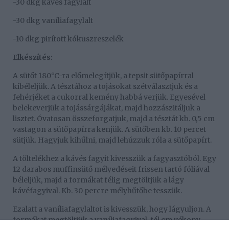
-30 dkg kávés fagylalt
-30 dkg vaníliafagylalt
-10 dkg pirított kókuszreszelék
Elkészítés:
A sütőt 180°C-ra előmelegítjük, a tepsit sütőpapírral
kibéleljük. A tésztához a tojásokat szétválasztjuk és a
fehérjéket a cukorral kemény habbá verjük. Egyesével
belekeverjük a tojássárgájákat, majd hozzászitáljuk a
lisztet. Óvatosan összeforgatjuk, majd a tésztát kb. 0,5 cm
vastagon a sütőpapírra kenjük. A sütőben kb. 10 percet
sütjük. Hagyjuk kihűlni, majd lehúzzuk róla a sütőpapírt.
A töltelékhez a kávés fagyit kivesszük a fagyasztóból. Egy
12 darabos muffinsütő mélyedéseit frissen tartó fóliával
béleljük, majd a formákat félig megtöltjük a lágy
kávéfagyival. Kb. 30 percre mélyhűtőbe tesszük.
Ezalatt a vaníliafagylaltot is kivesszük, hogy lágyuljon. A
formákat megtöltjük a vaníliafagyival, fél cm vékony