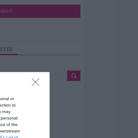
JÁNLÓ
ETÉS
sonal or
ection to
ou may
 personal
out of the
 downstream
B’s List of