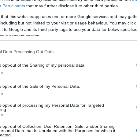
Participants
that may further disclose it to other third parties.
 that this website/app uses one or more Google services and may gath
including but not limited to your visit or usage behaviour. You may click 
g annak ellenére is, hogy tudja, nincs elkésve
 to Google and its third-party tags to use your data for below specifi
ül pozitív és rugalmas ember.
ogle consent section.
ontosan mit és miért »nyomott be« ennyire ez a
 ki a kukába a görcsös ragaszkodást a korábban
l Data Processing Opt Outs
lő egy teljesen új, hófehér papírlapot…” – tette hozzá.
o opt-out of the Sharing of my personal data.
Pinterest
In
o opt-out of the Sale of my Personal Data.
ek
,
Kárpáti Rebeka
,
kudarc
,
görcsösség
In
Következő bejegyzés
to opt-out of processing my Personal Data for Targeted
ing.
In
o opt-out of Collection, Use, Retention, Sale, and/or Sharing
ersonal Data that Is Unrelated with the Purposes for which it
lected.