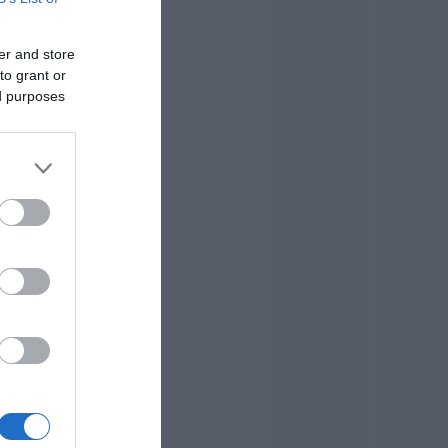
er and store
to grant or
ed purposes