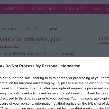
SZERELEM
PÁRKAPCSOLAT
TUDTAD-E?
RÚZS
A
szomorú volt a 30. születésnapján
olt a 30. születésnapján
HIRD
Párkapcsolat
be a 30. életévét. A kerek szám apropóján egy
vallotta, kicsit nehezen élte meg a születésnapját.
an már máshol szeretett volna tartani, és ezzel
a -
Do Not Process My Personal Information
tt, tiszta lappal kezd.
to opt-out of the sale, sharing to third parties, or processing of your per
formation for targeted advertising by us, please use the below opt-out s
zzel folytatta:
r selection. Please note that after your opt-out request is processed y
eing interest-based ads based on personal information utilized by us or
yon célorientált, tudatosan tervezős karakteremmel
disclosed to third parties prior to your opt-out. You may separately opt-
oromra nem lett saját családom, pedig szívből
losure of your personal information by third parties on the IAB’s list of
úton legyen a második gyermekem is egy stabil,
. This information may also be disclosed by us to third parties on the
IA