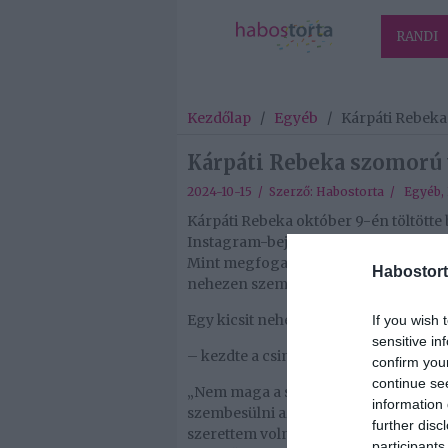
RANDI
Kezdőlap
/
Egyéb
/
Kárpáti Rebeka 
Kárpáti Rebeka szomorú v
2024-10-15 / Szerző:
Habostorta
/
Egyéb
,
Kárpáti Rebeka október 9-én töltötte 
Instagram-bejegyzést írt, amelyben be
Mint megfogalmazta, ennyi idős koráb
Habostort
nehezen szembesült, de most úgy döntö
Egy kicsit nehéz volt most ez a 30-as
If you wish 
sensitive in
– kezdte a csinos műsorvezető, majd e
confirm you
continue se
„Nem maga a szám miatt, hanem a nag
information 
szembesülni azzal, hogy ennyi idős k
further disc
szerettem volna, hogy 30 évesen már 
participants