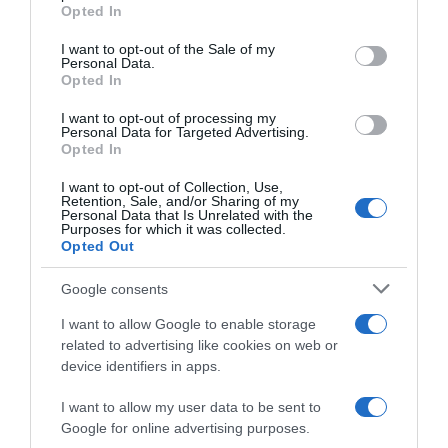
grant or deny consent to Google and its third-party tags to
HASONLÓ BEJEGYZÉSEK
Opted In
use your data for below specified purposes in below Google
consent section.
I want to opt-out of the Sale of my
Personal Data.
Opted In
I want to opt-out of processing my
Personal Data for Targeted Advertising.
Opted In
I want to opt-out of Collection, Use,
Retention, Sale, and/or Sharing of my
Personal Data that Is Unrelated with the
Purposes for which it was collected.
Opted Out
Google consents
2026-08-07.
Túlzott félelem a közös jövőtől – hogyan kerüld el egy új
I want to allow Google to enable storage
párkapcsolatban?
related to advertising like cookies on web or
device identifiers in apps.
I want to allow my user data to be sent to
Google for online advertising purposes.