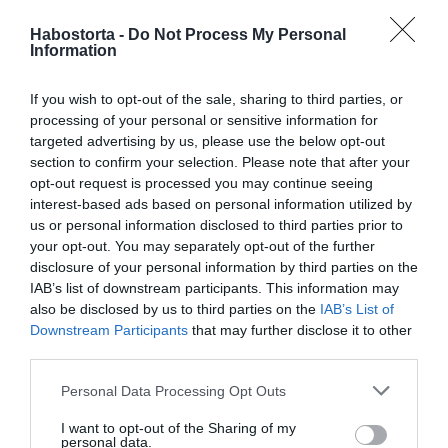
A tejfölt kikeverjük a liszttel, valamint egy kevés vízzel,
Habostorta -
Do Not Process My Personal
merünk hozzá a tök levéből, eldolgozzuk, és a forrásban
Information
lévő főzelékbe öntjük. Alaposan elkeverjük, jól
kiforraljuk, majd az ecettel ízesítjük. A kaprot
If you wish to opt-out of the sale, sharing to third parties, or
megmossuk, lecsöpögtetjük, felaprítjuk, és a főzelékbe
processing of your personal or sensitive information for
szórjuk. Tetszés szerint tükörtojással tálaljuk.
targeted advertising by us, please use the below opt-out
section to confirm your selection. Please note that after your
Munka: kb. 45 perc
opt-out request is processed you may continue seeing
Fogyasztható: kb. 1 óra múlva
interest-based ads based on personal information utilized by
us or personal information disclosed to third parties prior to
your opt-out. You may separately opt-out of the further
Megosztás:
Facebook
Twitter
Pinterest
disclosure of your personal information by third parties on the
IAB’s list of downstream participants. This information may
also be disclosed by us to third parties on the
IAB’s List of
Címkék:
recept
,
gyors
,
retro
,
finom
,
kapor
,
Downstream Participants
that may further disclose it to other
tökfőzelék
,
eredeti íz
third parties.
Korábbi bejegyzések
Következő bejegyzés
Please note that this website/app uses one or more Google
Personal Data Processing Opt Outs
services and may gather and store information including but
not limited to your visit or usage behaviour. You may click to
I want to opt-out of the Sharing of my
personal data.