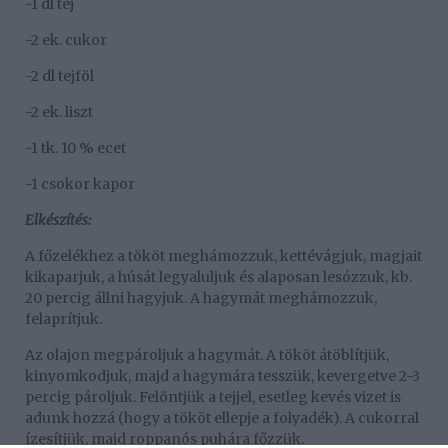
-1 dl tej
-2 ek. cukor
-2 dl tejföl
-2 ek. liszt
-1 tk. 10 % ecet
-1 csokor kapor
Elkészítés:
A főzelékhez a tököt meghámozzuk, kettévágjuk, magjait
kikaparjuk, a húsát legyaluljuk és alaposan lesózzuk, kb.
20 percig állni hagyjuk. A hagymát meghámozzuk,
felaprítjuk.
Az olajon megpároljuk a hagymát. A tököt átöblítjük,
kinyomkodjuk, majd a hagymára tesszük, kevergetve 2-3
percig pároljuk. Felöntjük a tejjel, esetleg kevés vizet is
adunk hozzá (hogy a tököt ellepje a folyadék). A cukorral
ízesítjük, majd roppanós puhára főzzük.