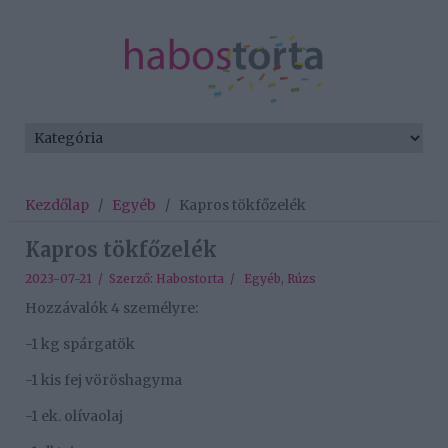
Kezdőlap
/
Egyéb
/
Kapros tökfőzelék
Kapros tökfőzelék
2023-07-21 / Szerző:
Habostorta
/
Egyéb
,
Rúzs
Hozzávalók 4 személyre:
-1 kg spárgatök
-1 kis fej vöröshagyma
-1 ek. olívaolaj